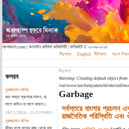
সচলায়তন.com | অনলাইন রাইটার্স কমিউনিটি | কপিরাইট © ২০০৬-২০১৫
নীড়পাতা
English
নীতিমালা
সচলে লিখত
নীড়পাতা
কলরব
Warning
:
Creating default object from
/var/www/sachalayatan/s6/sites/all/m
নুরুজ্জামান মানিক
Garbage
কত সস্তা স্বপ্নের দাফন, না
লাগে কফিন না লাগে কাফন।
সর্বস্তরে বাংলার প্রচলন এব
18/11/2024 - 11:31অপরাহ্ন
রাজনৈতিক পরিস্থিতি এবং 
নুরুজ্জামান মানিক
জীবন হলো মৃত্যুর কাছ থেকে ধার