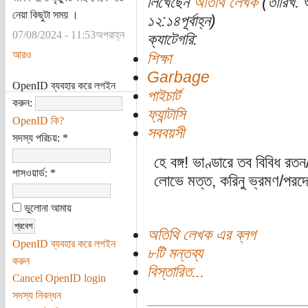
লিখেছেন
অতিথি লেখক
(তারিখ: 
নেয়া কিছুটা সময় ।
১২:১৪পূর্বাহ্ন)
07/08/2024 - 11:53অপরাহ্ন
ক্যাটেগরি:
আরও
শিক্ষা
Garbage
OpenID ব্যবহার করে লগইন
পাইচার্ট
করুন:
ফ্যান্টাসি
OpenID কি?
সববয়সী
সদস্য পরিচয়:
*
হে বঙ্গ! ভাণ্ডারে তব বিবিধ 
পাসওয়ার্ড:
*
লোভে মত্ত, করিনু ভ্রমণ/পরদেশ
ভুলোনা আমায়
অতিথি লেখক এর ব্লগ
OpenID ব্যবহার করে লগইন
৮টি মন্তব্য
করুন
বিস্তারিত...
Cancel OpenID login
সদস্য নিবন্ধন