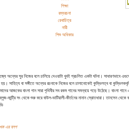
শিক্ষা
রম্যরচনা
রেখাচিত্র
নারী
শিশু অধিকার
াজ্যে অন্যের সুর নিজের বলে চালিয়ে দেওয়াটা খুবই প্রচলিত একটা ঘটনা। সাধারণভাবে এগুল
লা হয়। সাহিত্য বা সঙ্গীতে অন্যের রচনাকে নিজের বলে চালানোকেই কুম্ভিলত্ব বা কুম্ভিলকবৃত
দের আজকের বাংলা গান সারা পৃথিবীর সব রকম গানের সমন্বয়ে গড়ে উঠেছে। বাংলা গানে
্লুজ-কান্ট্রি সং থেকে শুরু করে বাউল-ভাটিয়ালী-কীর্তনের নানান স্রোতধারা। তানসেন থেকে বা
ভি
খক এর ব্লগ