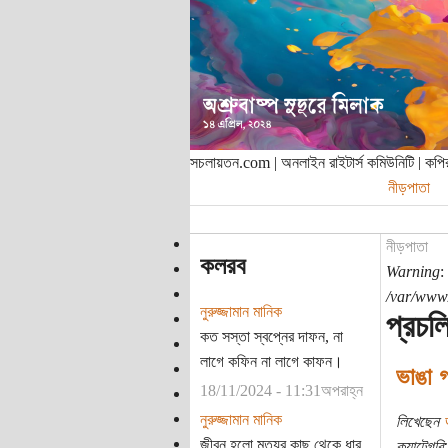
সচলায়তন.com | অনলাইন রাইটার্স কমিউনিটি | ক
নীড়পাতা
নীড়পাতা
কলরব
Warning
:
/var/www/
নুরুজ্জামান মানিক
প্রচল
কত সস্তা স্বপ্নের দাফন, না
লাগে কফিন না লাগে কাফন।
ভাঙা গ
18/11/2024 - 11:31অপরাহ্ন
নুরুজ্জামান মানিক
লিখেছেন
জীবন হলো মৃত্যুর কাছ থেকে ধার
ক্যাটেগরি: