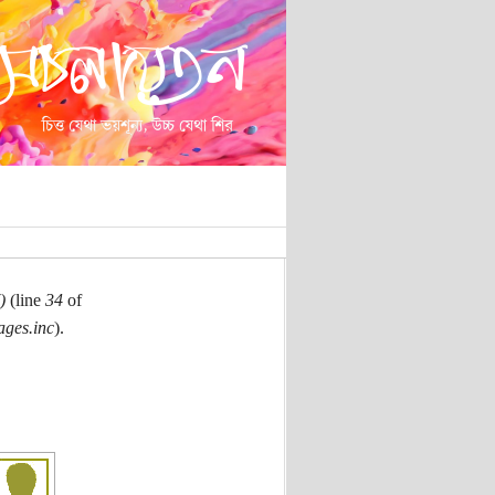
)
(line
34
of
ages.inc
).