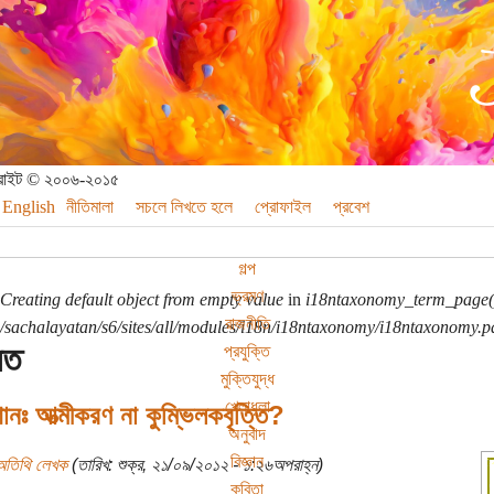
পিরাইট © ২০০৬-২০১৫
English
নীতিমালা
সচলে লিখতে হলে
প্রোফাইল
প্রবেশ
গল্প
ভ্রমণ
Creating default object from empty value
in
i18ntaxonomy_term_page(
রাজনীতি
sachalayatan/s6/sites/all/modules/i18n/i18ntaxonomy/i18ntaxonomy.p
িত
প্রযুক্তি
মুক্তিযুদ্ধ
খেলাধুলা
ানঃ আত্মীকরণ না কুম্ভিলকবৃত্তি?
অনুবাদ
বিজ্ঞান
অতিথি লেখক
(তারিখ: শুক্র, ২১/০৯/২০১২ - ১:২৬অপরাহ্ন)
কবিতা