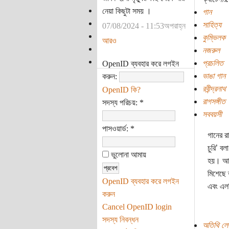
নেয়া কিছুটা সময় ।
গান
সাহিত্য
07/08/2024 - 11:53অপরাহ্ন
কুম্ভিলক
আরও
নজরুল
প্রচলিত
OpenID ব্যবহার করে লগইন
ভাঙা গান
করুন:
রবীন্দ্রনাথ
OpenID কি?
রাগসঙ্গীত
সদস্য পরিচয়:
*
সববয়সী
পাসওয়ার্ড:
*
গানের র
চুরি’ ব
ভুলোনা আমায়
হয়। আমা
মিশেছে ব
OpenID ব্যবহার করে লগইন
এবং এল
করুন
Cancel OpenID login
সদস্য নিবন্ধন
অতিথি লে