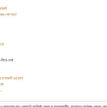
্পাকলি
মার শেষ পাতে
 শো
 –ফিরে দেখা
 চম্পাকলি এর ব্লগ
ব্য
..
ও মন্তব্যের দায় একান্তই সংশ্লিষ্ট লেখক বা মন্তব্যকারীর, সচলায়তন কর্তৃপক্ষ এজন্য কো