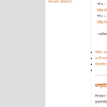
পাসওয়ার্ড হারিয়েছে?
পর্ব ৪ -
http:
পর্ব ৫ –
http:
~যবনিক
ঈপ্সিত আর
৩৮টি মন্ত
বিস্তারিত.
ওস্তাদ
লিখেছেন
ক্যাটেগরি: