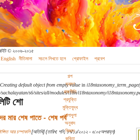
পিরাইট © ২০০৬-২০১৫
English
নীতিমালা
সচলে লিখতে হলে
প্রোফাইল
প্রবেশ
গল্প
ভ্রমণ
Creating default object from empty value
in
i18ntaxonomy_term_page(
রাজনীতি
sachalayatan/s6/sites/all/modules/i18n/i18ntaxonomy/i18ntaxonomy.p
ালিটি শো
প্রযুক্তি
মুক্তিযুদ্ধ
খেলাধুলা
ের মার শেষ পাতে - শেষ পর্ব
অনুবাদ
বিজ্ঞান
ঈপ্সিত আর চম্পাকলি
[অতিথি] (তারিখ: শনি, ১৭/১১/২০১২ - ৬:০৫অপরাহ্ন)
কবিতা