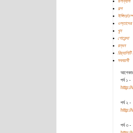
উপন্যাস
গল্প
ঈপ্সিত/চম
ওস্তাদের 
খুন
গোয়েন্দা
রন্ধন
রিয়্যালিটি
সববয়সী
আগেকার 
পর্ব ১ -
http:
পর্ব ২ -
http:
পর্ব ৩ -
http: