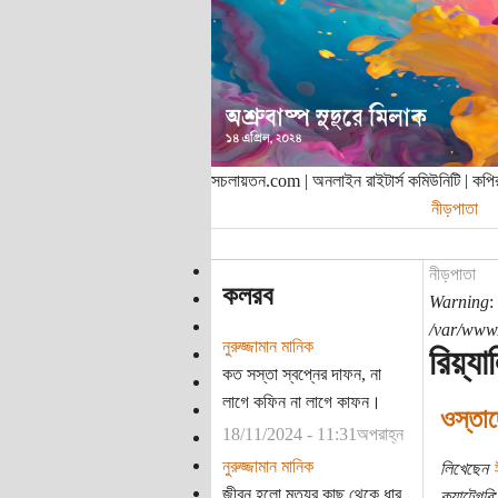
সচলায়তন.com | অনলাইন রাইটার্স কমিউনিটি | ক
নীড়পাতা
নীড়পাতা
কলরব
Warning
:
/var/www/
নুরুজ্জামান মানিক
রিয়্য
কত সস্তা স্বপ্নের দাফন, না
লাগে কফিন না লাগে কাফন।
ওস্তাদ
18/11/2024 - 11:31অপরাহ্ন
নুরুজ্জামান মানিক
লিখেছেন
জীবন হলো মৃত্যুর কাছ থেকে ধার
ক্যাটেগরি: