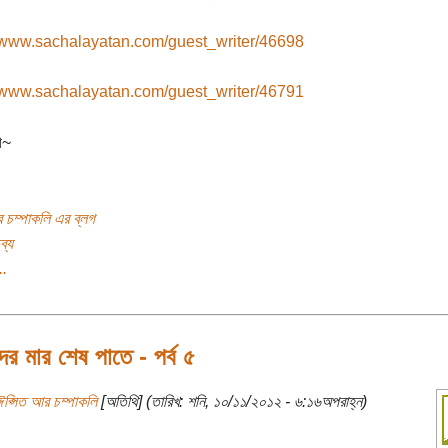
//www.sachalayatan.com/guest_writer/46698
//www.sachalayatan.com/guest_writer/46791
া~
 চম্পাকলি এর ব্লগ
ব্য
..
ের মার শেষ পাতে - পর্ব ৫
ঈপ্সিত আর চম্পাকলি
[অতিথি] (তারিখ: শনি, ১০/১১/২০১২ - ৬:১৬অপরাহ্ন)