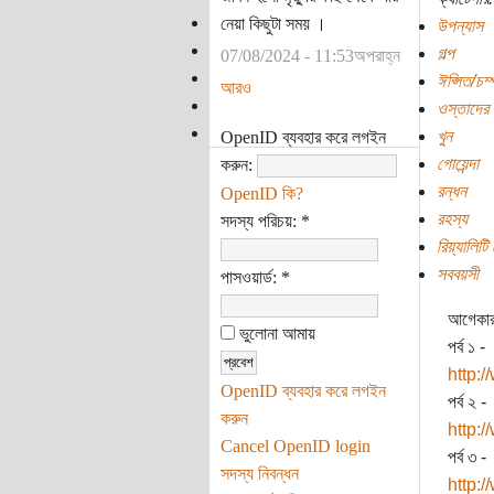
নেয়া কিছুটা সময় ।
উপন্যাস
গল্প
07/08/2024 - 11:53অপরাহ্ন
ঈপ্সিত/চম
আরও
ওস্তাদের 
খুন
OpenID ব্যবহার করে লগইন
গোয়েন্দা
করুন:
রন্ধন
OpenID কি?
রহস্য
সদস্য পরিচয়:
*
রিয়্যালিটি
সববয়সী
পাসওয়ার্ড:
*
আগেকার 
ভুলোনা আমায়
পর্ব ১ -
http:
OpenID ব্যবহার করে লগইন
পর্ব ২ -
করুন
http:
Cancel OpenID login
পর্ব ৩ -
সদস্য নিবন্ধন
http: