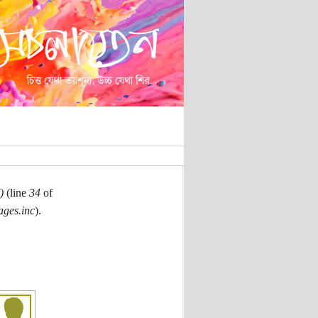
)
(line
34
of
ages.inc
).