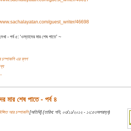
//www.sachalayatan.com/guest_writer/46698
দেখা - পর্ব ৫: ‘ওস্তাদের মার শেষ পাতে’ ~
 চম্পাকলি এর ব্লগ
ব্য
..
ের মার শেষ পাতে - পর্ব ৪
ঈপ্সিত আর চম্পাকলি
[অতিথি] (তারিখ: শনি, ০৩/১১/২০১২ - ১২:৫৩অপরাহ্ন)