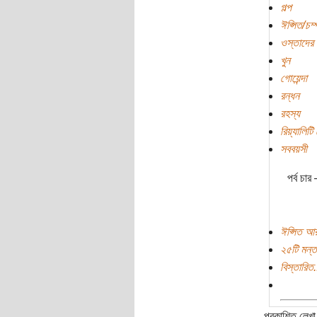
গল্প
ঈপ্সিত/চম
ওস্তাদের 
খুন
গোয়েন্দা
রন্ধন
রহস্য
রিয়্যালিটি
সববয়সী
পর্ব চার
ঈপ্সিত আর
২৫টি মন্ত
বিস্তারিত.
প্রকাশিত লেখা 