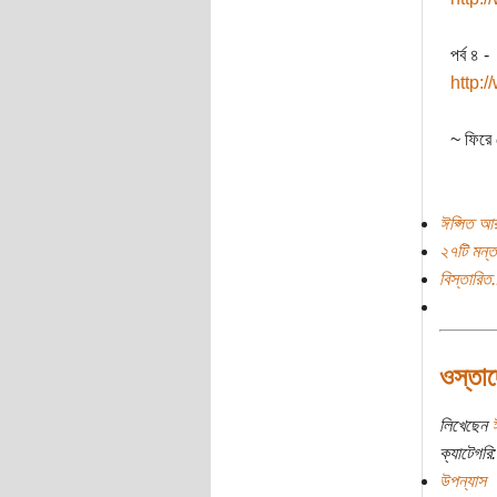
পর্ব ৪ -
http:
~ ফিরে 
ঈপ্সিত আর
২৭টি মন্ত
বিস্তারিত.
ওস্তাদ
লিখেছেন
ক্যাটেগরি:
উপন্যাস