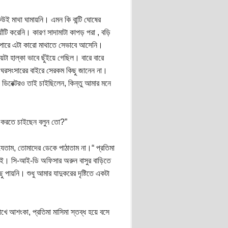
েউই মাথা ঘামায়নি। এমন কি বান্টি ঘোষের
াঁটি করেনি। কারণ সাদামাটা কাপড় পরা , বড়ি
তে পারে এটা কারো মাথাতে সেভাবে আসেনি।
টা হাল্কা ভাবে ছুঁইয়ে গেছিল। বারে বারে
া। ঘরসংসারের বাইরে সেরকম কিছু জানেন না।
 ডিরেক্টরও তাই চাইছিলেন, কিন্তু আমার মনে
ণ করতে চাইছেন বলুন তো?”
ে যেতাম, তোমাদের ডেকে পাঠাতাম না।“ প্রতিমা
চাই। সি-আই-ডি অফিসার অরুন বাসুর বাড়িতে
 পায়নি। শুধু আমার যাদুকরের দৃষ্টিতে একটা
ে আশংকা, প্রতিমা মাসিমা স্তব্ধ হয়ে বসে