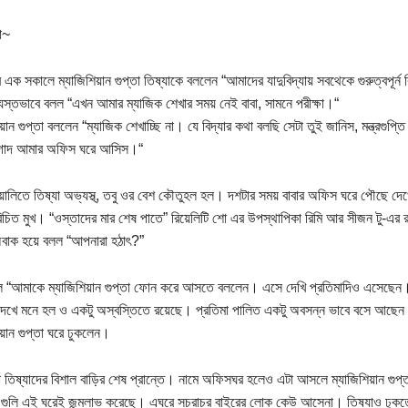
া~
 এক সকালে ম্যাজিশিয়ান গুপ্তা তিষ্যাকে বললেন “আমাদের যাদুবিদ্যায় সবথেকে গুরুত্বপূর্ন
ব্যস্তভাবে বলল “এখন আমার ম্যাজিক শেখার সময় নেই বাবা, সামনে পরীক্ষা।“
য়ান গুপ্তা বললেন “ম্যাজিক শেখাচ্ছি না। যে বিদ্যার কথা বলছি সেটা তুই জানিস, মন্ত্রগুপ্ত
াগাদ আমার অফিস ঘরে আসিস।“
েঁয়ালিতে তিষ্যা অভ্যস্থ্, তবু ওর বেশ কৌতুহল হল। দশটার সময় বাবার অফিস ঘরে পৌছে দ
চিত মুখ। “ওস্তাদের মার শেষ পাতে” রিয়েলিটি শো এর উপস্থাপিকা রিমি আর সীজন টু-এর রান
অবাক হয়ে বলল “আপনারা হঠাৎ?”
ল “আমাকে ম্যাজিশিয়ান গুপ্তা ফোন করে আসতে বললেন। এসে দেখি প্রতিমাদিও এসেছেন
দেখে মনে হল ও একটু অস্বস্তিতে রয়েছে। প্রতিমা পালিত একটু অবসন্ন ভাবে বসে আছেন
য়ান গুপ্তা ঘরে ঢুকলেন।
 তিষ্যাদের বিশাল বাড়ির শেষ প্রান্তে। নামে অফিসঘর হলেও এটা আসলে ম্যাজিশিয়ান গুপ্তার
 গুলি এই ঘরেই জন্মলাভ করেছে। এঘরে সচরাচর বাইরের লোক কেউ আসেনা। তিষ্যাও ঢুকতে প