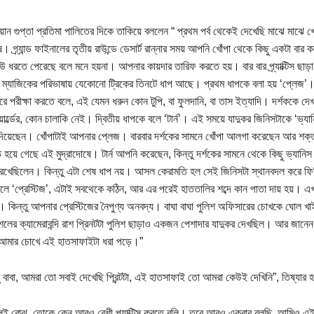
িয়ান গুপ্তা প্রতিমা পালিতের দিকে তাকিয়ে বললেন “ প্রথম পর্ব থেকেই দেখেছি মাঝে মাঝে 
ষ। গ্র্যান্ড ফাইনালের তৃতীয় রাউন্ডে ডেসার্ট রান্নার সময় আপনি খোঁপা থেকে কিছু একটা ব
েউ ধরতে পেরেছে বলে মনে হয়না। আপনার কায়দার তারিফ করতে হয়। বার বার প্র্যাক্টিস ছা
ম্যাজিকের পরিভাষায় যেকোনো ট্রিকের তিনটে ধাপ আছে। প্রথম ধাপকে বলা হয় ‘প্লেজ’।
ে পরীক্ষা করতে বলে, এই যেমন ধরুন কোন টুপি, বা ফুলদানি, বা তাস ইত্যাদি। দর্শককে দে
য়ার্ল্ডের, কোন চালাকি নেই। দ্বিতীয় ধাপকে বলে ‘টার্ন’। এই সময়ে যাদুকর জিনিসটাকে ‘ভ্য
 দিয়েছেন। খোঁপাটাই আপনার প্লেজ। বারবার দর্শকের সামনে খোঁপা আলগা করেছেন আর শক্ত
 হয়ে গেছে এই মুদ্রাদোষে। টার্ন আপনি করেছেন, কিন্তু দর্শকের সামনে থেকে কিছু ভ্যানিস
 রেখেছিলেন। কিন্তু এটা শেষ ধাপ নয়। আসল কেরামতি হল সেই জিনিসটা স্থানবদল করে ফি
লে ‘প্রেস্টিজ’, এটাই সবথেকে কঠিন, আর এর পরেই হাততালির শব্দে কান পাতা দায় হয়। এখ
। কিন্তু আপনার প্রেস্টিজের নৈপুণ্য অনবদ্য। বাঘা বাঘা পুলিশ অফিসারের চোখকে ঘোল খাইয
ের ক্যামেরাবন্দি রাশ প্রিনটটা পুলিশ ছাড়াও একজন পেশাদার যাদুকর দেখছিল। আর জানেন 
আমার চোখে এই হাতসাফাইটা ধরা পড়ে।”
তু বাবা, আমরা তো সবাই দেখেছি প্রিন্টটা, এই হাতসাফাই তো আমরা কেউই দেখিনি”, তিষ্যার 
েই বোঝ, তোকে কেন আরও বেশী প্র্যাক্টিস করতে বলি। তবে আরও একবার বলছি, আমিও এই ক