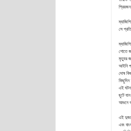
প্রিয়জন
ম্যাজিশ
সে প্রত
ম্যাজিশ
শোতে জড
মৃত্যুর
আইনি পা
দোষ কিছ
কিছুদিন 
এই ঘটনা
ছুটে যান
আগুনে ঝ
এই দুজন
এবং বাং