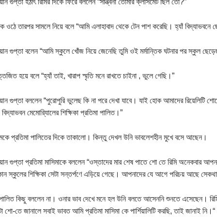
য়ান গুপ্তা হঠাৎ রিমির দিকে ফিরে বললেন “সান্ত্বনা তোমার ক্লাসমেট ছিল তো?”
কে ওঠে তারপর সামলে নিয়ে বলে “আমি এলাহাবাদ থেকে টেন পাশ করেছি। হ্যাঁ বিদ্যাভবনে
িয়ান গুপ্তা বলেন “আমি স্কুলে খোঁজ নিয়ে জেনেছি তুমি ওই মর্মান্তিক ঘটনার পর স্কুল ছ
তেজিত হয়ে বলে “হ্যাঁ তাই, খারাপ স্মৃতি মনে রাখতে চাইনা , ভুলে গেছি।”
িয়ান গুপ্তা বললেন “পুরোপুরি ভুলেছ কি না পরে দেখা যাবে। যাই হোক আমাদের রিয়েলিটি
বিদ্যাভবন মেমোরি্যালের শিক্ষিকা প্রতিমা পালিত।”
চমকে প্রতিমা পালিতের দিকে তাকালো। কিন্তু দেখল উনি ভাবলেশহীন মুখে বসে আছেন।
িয়ান গুপ্তা প্রতিমা মাসিমাকে বললেন “ওস্তাদের মার শেষ পাতে শো তে রিমি অনেকবার আপনা
কোন স্কুলের শিক্ষিকা সেটা সন্তর্পণে এড়িয়ে গেছে। আপনাদের যে আগে পরিচয় আছে সেক
 পালিত কিছু বললেন না। ওনার ভাব দেখে মনে হল উনি বলতে আসেননি শুনতে এসেছেন। র
 শো-তে জানালে সবাই ভাবত আমি প্রতিমা মাসিমা কে পার্শিয়ালিটি করছি, তাই জানাই নি।“