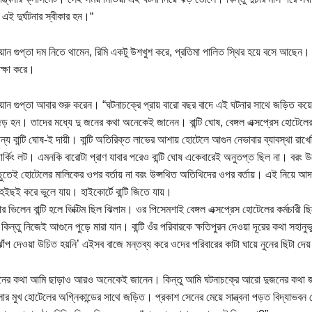
 এই দুর্ঘটনার স্বীকার হন।“
িয়ান গুপ্তা দম নিতে থামেন, রিমি একটু উশখুশ করে, প্রতিমা পালিত স্থির হয়ে বসে আছেন।
িক্ষা করে।
িয়ান গুপ্তা আবার শুরু করেন। “ঘটনাচক্রে প্রায় বারো বছর বাদে এই ঘটনার সাথে জড়িত কয়
় হন। তাদের মধ্যে দু জনের কথা অনেকেই জানেন। বান্টি ঘোষ, বেঙ্গল এক্সপ্রেস হোটে
 জন্য বান্টি ঘোষ-ই দায়ী। বান্টি অতিরিক্ত লাভের আশায় হোটেলে আগুন নেভাবার ব্যাবস্থা র
র্কিং লট। এমনকি বারোটা প্রাণ যাবার পরেও বান্টি ঘোষ একেবারেই অনুতপ্ত ছিল না। বরং 
ুতেই হোটেলের মালিকের ওপর বর্তায় না বরং উপ্সথিত অতিথিদের ওপর বর্তায়। এই নিয়ে আ
হইছই করে ভুলে যায়। হাইকোর্টে বান্টি জিতে যায়।
র ভিলেন বান্টি হলে ভিক্টিম ছিল ঝিলাম। ওর পিসেমশাই বেঙ্গল এক্সপ্রেস হোটেলের কর্মচার
 কিন্তু নিজেই আগুনে পুড়ে মারা যান। বান্টি ওঁর পরিবারকে ক্ষতিপুরন দেওয়া দূরের কথা সহান
াঁপ দেওয়া উচিত হয়নি’ এইসব বাজে মন্তব্য করে ওদের পরিবারের কাটা ঘায়ে নুনের ছিটা 
ের কথা আমি ছাড়াও আরও অনেকেই জানেন। কিন্তু আমি ঘটনাচক্রে আরো দুজনের কথা জান
লার মুখ হোটেলের অগ্নিকান্ডের সাথে জড়িত। প্রকাশ সেনের মেয়ে সান্ত্বনা পড়ত বিদ্যাভবন