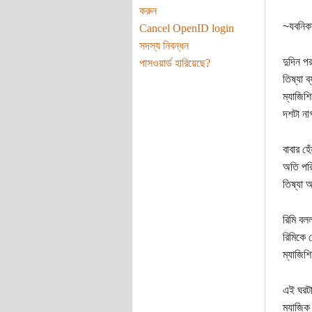
করুন
~যবনিক
Cancel OpenID login
সদস্য নিবন্ধন
দুদিন পর
পাসওয়ার্ড হারিয়েছে?
তিষ্যা 
ম্যাজিশি
দশটা ন
বাবার হ
অতি পরি
তিষ্যা 
রিমি বল
রিমিকে 
ম্যাজিশি
এই ঘরটা
ম্যাজিক