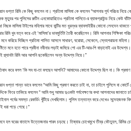
য়ান গুপ্তা রিমি কে কিছু বললেন না। প্রতিমা মাসিমা কে বললেন “আপনার পূর্ব পরিচয় নিয়ে ক
 মৃত্যুর পর পুলিসের রুটিন এনকোয়ারিতেও প্রতিমা পালিতে-র ব্যাকগ্রাউন্ড নিয়ে কেউ ঘাঁটাঘ
াঁধা নিছক মাসিমা টাইপের মহিলার সাথে বান্টির মত ধুরন্ধর ব্যাবসাইয়ীর কোনো লেনদেন থাক
রিমি খুব যত্ন করে এই ‘মাসিমা’র ভাবমুর্তিটা তৈরী করেছিলেন। রিমি আপনার শিক্ষিকা পরিচয়
র মনে করিয়ে দিচ্ছিল প্রতিমা পালিত আসলে সাধারণ, ঘরোয়া, সেকেলে, স্নেহপরায়না মহিল
্টিতে মনে হতে পারে প্রবীনা নবীনার লড়াই জমিয়ে শো এর টি-আর-পি বাড়ানোই এর উদ্দেশ্য।
এই প্ল্যানটা রিমি আর আপনি ছকেছিলেন অন্য উদ্দেশ্য নিয়ে।”
রতিবাদ করে বলল ‘কি সব যা-তা বলছেন আপনি? আমাদের কোনো উদ্দেশ্য ছিল না। কি প্রমা
িয়ান গুপ্তা শান্ত ভাবে বললেন “আমি কিছু প্রমাণ করতে চাই না, তা চাইলে পুলিসে বা কোর্ট
 দিকে ফিরে তাকিয়ে বললেন “ আমি শুধু আমার দুএকটা পর্যবেক্ষণের কথা আপনাদের জানাতে 
নাল পর্বের সমস্ত রেকর্ডিং খুঁটিয়ে দেখছিলাম। পুলিস তন্নতন্ন করে দেখেও সন্দেহজনক কিছু
ই ধরা পড়ে গেছে।“
 মনে হল ঘরের বাতাসে উত্তেজনার পারদ চড়ছে। তিষ্যার চোখেমুখে তীব্র কৌতুহল, রিমির চোখ
।