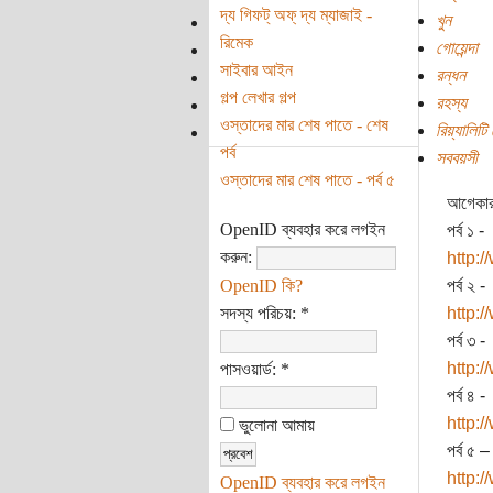
দ্য গিফট্‌ অফ্‌ দ্য ম্যাজাই -
খুন
রিমেক
গোয়েন্দা
সাইবার আইন
রন্ধন
গল্প লেখার গল্প
রহস্য
ওস্তাদের মার শেষ পাতে - শেষ
রিয়্যালিটি
পর্ব
সববয়সী
ওস্তাদের মার শেষ পাতে - পর্ব ৫
আগেকার 
OpenID ব্যবহার করে লগইন
পর্ব ১ -
করুন:
http:
OpenID কি?
পর্ব ২ -
সদস্য পরিচয়:
*
http:
পর্ব ৩ -
http:
পাসওয়ার্ড:
*
পর্ব ৪ -
http:
ভুলোনা আমায়
পর্ব ৫ –
http:
OpenID ব্যবহার করে লগইন