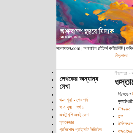
সচলায়তন.com | অনলাইন রাইটার্স কমিউনিটি | ক
নীড়পাতা
নীড়পাতা
»
লেখকের অন্যান্য
ওস্তা
লেখা
লিখেছেন
খ-এ খুন! - শেষ পর্ব
ক্যাটেগরি:
খ-এ খুন! - পর্ব ১
উপন্যাস
একটু খুশি একটু নেশা
গল্প
ম্যানেজার
ঈপ্সিত/চম
প্রতিশোধ প্রাইভেট লিমিটেড
ওস্তাদের 