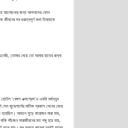
োপনীয় আলোচনার জন্য আপনাদের ফোন
বনের সব গুরুত্বপূর্ণ কথা তিষ্যাকে
ে এনেছি, তোমার মেয়ে তো আমার হাতের রান্না
োটেল ‘বেঙ্গল এক্সপ্রেস’এ একটা মর্মন্তুদ
 সেন জুয়েলার্সের মালিক প্রকাশ সেনের মেয়ে
ড় হয়েছিল। আগুনে পুড়ে বারোজন মারা যায়,
াকি পাঁচজন সারাজীবনের মত পঙ্গু হয়ে যায়,
ই ভুলে যায়। শুধু ভুলতে পারেনা তারাই যাদের