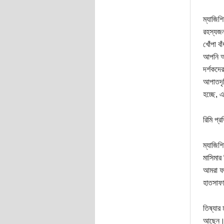
ম্যাজিশি
রহস্যজনক
খোঁপা ব
আপনি আর 
দর্শকদে
আপাতদৃষ
হচ্ছে, 
রিমি প্
ম্যাজিশ
মাসিমার
আমরা ফাই
হাতসাফা
তিষ্যার
আছেন