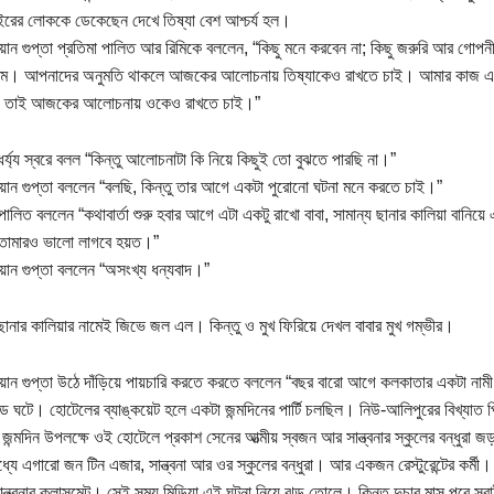
ইরের লোককে ডেকেছেন দেখে তিষ্যা বেশ আশ্চর্য হল।
িয়ান গুপ্তা প্রতিমা পালিত আর রিমিকে বললেন, “কিছু মনে করবেন না; কিছু জরুরি আর গ
ম। আপনাদের অনুমতি থাকলে আজকের আলোচনায় তিষ্যাকেও রাখতে চাই। আমার কাজ এবং জী
 তাই আজকের আলোচনায় ওকেও রাখতে চাই।”
ৈর্য্য স্বরে বলল “কিন্তু আলোচনাটা কি নিয়ে কিছুই তো বুঝতে পারছি না।”
িয়ান গুপ্তা বললেন “বলছি, কিন্তু তার আগে একটা পুরোনো ঘটনা মনে করতে চাই।”
পালিত বললেন “কথাবার্তা শুরু হবার আগে এটা একটু রাখো বাবা, সামান্য ছানার কালিয়া বানিয়
 তোমারও ভালো লাগবে হয়ত।”
িয়ান গুপ্তা বললেন “অসংখ্য ধন্যবাদ।”
 ছানার কালিয়ার নামেই জিভে জল এল। কিন্তু ও মুখ ফিরিয়ে দেখল বাবার মুখ গম্ভীর।
িয়ান গুপ্তা উঠে দাঁড়িয়ে পায়চারি করতে করতে বললেন “বছর বারো আগে কলকাতার একটা নামী হ
্ড ঘটে। হোটেলের ব্যাঙ্কয়েট হলে একটা জন্মদিনের পার্টি চলছিল। নিউ-আলিপুরের বিখ্যাত পি
ার জন্মদিন উপলক্ষে ওই হোটেলে প্রকাশ সেনের আত্মীয় স্বজন আর সান্ত্বনার স্কুলের বন্ধুরা জ
্যে এগারো জন টিন এজার, সান্ত্বনা আর ওর স্কুলের বন্ধুরা। আর একজন রেস্টুরেন্টের কর্মী। ব
ন্ত্বনার ক্লাসমেট। সেই সময় মিডিয়া এই ঘটনা নিয়ে ঝড় তোলে। কিন্তু দুচার মাস পরে সবা