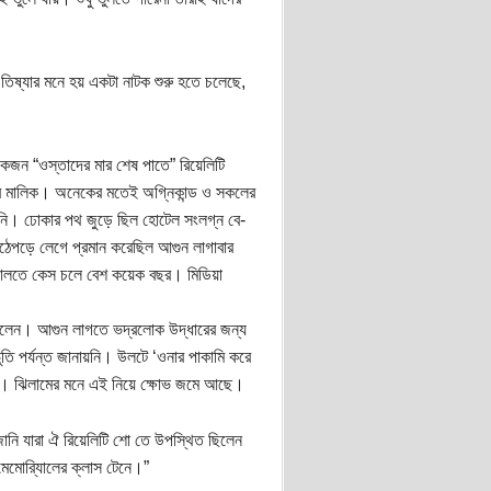
 তিষ্যার মনে হয় একটা নাটক শুরু হতে চলেছে,
েকজন “ওস্তাদের মার শেষ পাতে” রিয়েলিটি
লের মালিক। অনেকের মতেই অগ্নিকান্ড ও সকলের
াখেনি। ঢোকার পথ জুড়ে ছিল হোটেল সংলগ্ন বে-
উঠেপড়ে লেগে প্রমান করেছিল আগুন লাগাবার
দালতে কেস চলে বেশ কয়েক বছর। মিডিয়া
ী ছিলেন। আগুন লাগতে ভদ্রলোক উদ্ধারের জন্য
ুভুতি পর্যন্ত জানায়নি। উলটে ‘ওনার পাকামি করে
দেয়। ঝিলামের মনে এই নিয়ে ক্ষোভ জমে আছে।
ি যারা ঐ রিয়েলিটি শো তে উপস্থিত ছিলেন
 মেমোরি্যালের ক্লাস টেনে।”