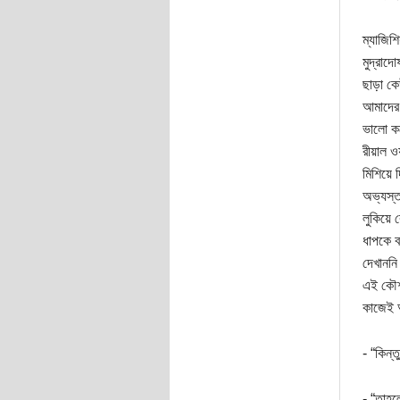
ম্যাজিশ
মুদ্রাদো
ছাড়া ক
আমাদের 
ভালো কর
রীয়াল ও
মিশিয়ে
অভ্যস্ত
লুকিয়ে
ধাপকে ব
দেখাননি
এই কৌশল
কাজেই 
- “কিন্
- “তাহল