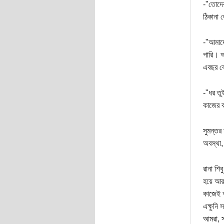
-"তোদের
ঠিকানা 
-"আমাদে
পারি। আ
এবছর বো
-"ধর তু
কাজের ব
সুমন্তর
অবস্থা,
রানা শি
হয়ে আর
কাজেই আ
এক্ষুনি
আমরা, স