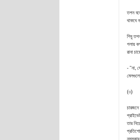
তপন বলে
থাকবে 
শিবু তপন
গলায় ব
রানা চায
- "না, 
মেলগুলো
(৩)
চারজনে 
প্রাইভে
তার নিচ
প্রতিশো
নমস্কার