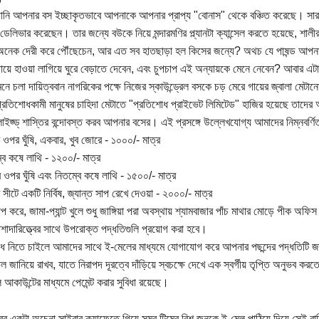
নি আপনার বস ইচ্ছাকৃতভাবে আপনাকে আপনার প্রাপ্য "বোনাস" থেকে বঞ্চিত করেছে। সারা
েলিভার করেছেন। তার জন্যে বউকে নিয়ে মন্দারমণির প্ল্যানটা ক্যান্সেল করতে হয়েছে, শালীর 
অনেক দেরী করে পৌঁছেচেন, আর এত সব হাতছাড়া হল কিসের জন্যে? অথচ যে পাষন্ড আপনা
য়ে হাওয়া লাগিয়ে ঘুরে বেড়াতে দেবেন, এবং চুপচাপ এই অন্যায়কে মেনে নেবেন? আবার এটা
ে চলা দায়িত্ববান নাগরিকের পক্ষে নিজের স্কাউন্ড্রেল বসকে চড় মেরে গায়ের জ্বালা মেট
 প্রতিশোধকামী মানুষের চাহিদা মেটাতে "প্রতিশোধ প্রাইভেট লিমিটেড" হাজির হয়েছে তাদ
ালাইজ্ড্ শাস্তির বন্দোবস্ত করব আপনার বসের। এই প্রসঙ্গে উল্লেখযোগ্য আমাদের নিম্নবর্ণি
 ওপর ঘুঁষি, একবার, খুব জোরে - ১০০০/- মাত্র
বে কষে লাথি - ১২০০/- মাত্র
 ওপর ঘুঁষি এবং নিতম্বে কষে লাথি - ১৫০০/- মাত্র
 সীটে একটি নির্বিষ, জ্যান্ত সাপ রেখে দেওয়া - ২০০০/- মাত্র
যাপ করে, জামা-প্যান্ট খুলে শুধু জাঙ্গিয়া পরা অবস্থায় শ্যামবাজার পাঁচ মাথার মোড়ে পীক অফ
েশাদারিত্ত্বের সাথে উপরোক্ত পদ্ধতিগুলি প্রয়োগ করা হবে।
ধ নিতে চাইলে আমাদের সাথে ই-মেলের মাধ্যমে যোগাযোগ করে আপনার পছন্দের পদ্ধতিটি 
ল জানিয়ে রাখব, যাতে নিরাপদ দূরত্বে দাঁড়িয়ে স্বচক্ষে দেখে এক স্বর্গীয় তৃপ্তি অনুভব 
 আকাউন্টের মাধ্যমে পেমেন্ট করার সুবিধা রয়েছে।
রের একটা অচেনা সাইবার ক্যাফেতে গিয়ে সমুর টিমের বিশ জনকে ই-মেল পাঠিয়ে দিয়ে সেই র