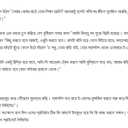
 উঠল "সেবার খেলার মাঠে তোর শিক্ষা হয়নি? আরেকটু হলেই পলিশের জীপে তুলছিল আরকি,
না।"
কে এক ধমকে চুপ করিয়ে বেশ খুশীয়াল গলায় বলল "নামটা কিন্তু বস্‌ পুরো ফিল্মি হয়েছে। 
লল "কিছু করতে হলে আজই, এখুনি করতে হবে। রাগটা বাসি হয়ে গেলে মিইয়ে যাবে, সপ্তাখ
়ের ভাঁড়টা ছুঁড়ে ফেলে উঠে দাঁড়াল "চ সমু, তোর বাড়ি যাই, তোর ল্যাপটপ থেকে একেবারে ই
সেটা একটু রিস্কি হয়ে যাবে, আই-পি আড্রেস ট্রেস করলে আমি মুস্কিলে পড়ে যাব, আমার বাড
 পাঠাতে হবে কোন সাইবার ক্যাফে থেকে।"
হুড়মুড় করে পৌঁছোল সুমন্তর বাড়ি। ল্যাপটপ অন্ করে ই-মেলের মুসাবিদা করতে শুরু করে দ
ট লিমিটেড"।
ে সংক্ষেপে বলে দিল ওদের প্রতিষ্ঠান ঠিক কি আদর্শে উদবুদ্ধ হয়ে কি কি কাজ করতে সক্ষম।
ধ প্রাইভেট লিমিটেড
,