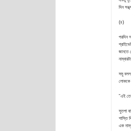
দিন সন্ধ
(৪)
পরদিন আ
প্রাইভে
জানতে প
নাম্বার
সমু বলল
লোককে ক
"এই তোপ
সুতপা ব
শাস্তি 
এক নাম্