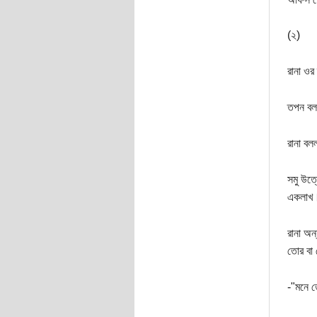
(২)
রানা ওর
তপন বলল
রানা বলল
সমু উত্
একলাখ
রানা অন
তোর বা 
-"মনে 