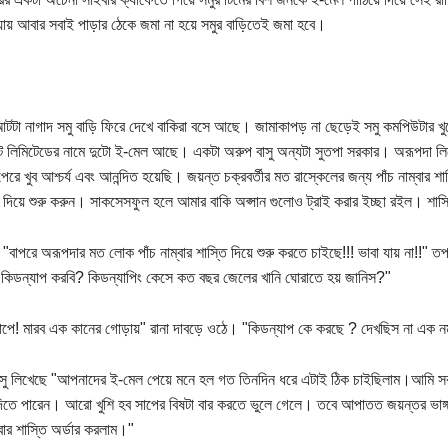
্যায় আবার সবাই পাড়ার ঠেকে জমা না হয়ে সমুর বাড়িতেই জমা হবে।
টটা নাগাদ সমু বাড়ি ফিরে দেখে বাকিরা বসে আছে। জামাকাপড় না ছেড়েই সমু কমপিউটার
ট লিমিটেডের নামে দুটো ই-মেল আছে। একটা অরুপ বাসু অন্যটা সুতপা সরকার। অরূপদা লি
েরে খুব আশ্চর্য এবং আনন্দিত হয়েছি। জয়ন্ত চক্রবর্তীর মত রাস্কেলের জন্য পাঁচ নাম্
টা দিয়ে শুরু করুন। সাকসেসফুল হলে আমার বাকি অপ্সান গুলোও ট্রাই করার ইচ্ছা রইল। শা
 "বাপরে অরূপদার মত লোক পাঁচ নাম্বার শাস্তি দিয়ে শুরু করতে চাইছে!!! ভাবা যায় না!!"
িডন্যাপ করবি? কিডন্যাপিং কেসে কত বছর জেলের খানি ঘোরাতে হয় জানিস?"
ে! মারব এক কানের গোড়ায়" রানা দাবড়ে ওঠে। "কিডন্যাপ কে করছে ? দেখছিস না এক ন
াসু লিখেছে "আপনাদের ই-মেল পেয়ে মনে হল গত তিনদিন ধরে এটাই ঠিক চাইছিলাম।আমি সব থ
দিতে পারেন। আরো খুশি হব সাপের বিষটা বার করতে ভুলে গেলে। তবে আপাতত জয়ন্তর ভাঙ্গ
বার শাস্তি অর্ডার করলাম।"