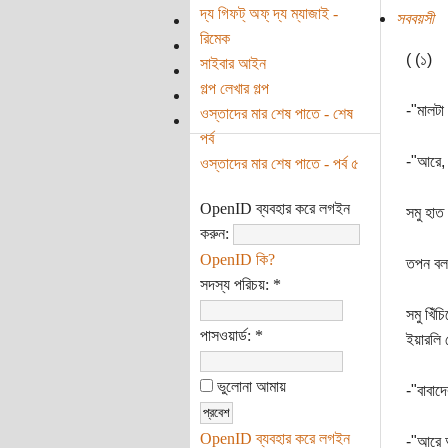
দ্য গিফট্‌ অফ্‌ দ্য ম্যাজাই -
সববয়সী
রিমেক
( (১)
সাইবার আইন
গল্প লেখার গল্প
-"মালটা
ওস্তাদের মার শেষ পাতে - শেষ
পর্ব
-"আরে, 
ওস্তাদের মার শেষ পাতে - পর্ব ৫
OpenID ব্যবহার করে লগইন
সমু হাত
করুন:
OpenID কি?
তপন বলল
সদস্য পরিচয়:
*
সমু খিঁ
পাসওয়ার্ড:
*
ইয়ারলি
ভুলোনা আমায়
-"বাবাদ
OpenID ব্যবহার করে লগইন
-"আরে অ