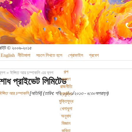
পিরাইট © ২০০৬-২০১৫
English
নীতিমালা
সচলে লিখতে হলে
প্রোফাইল
প্রবেশ
গল্প
ব্লগ
»
ঈপ্সিত আর চম্পাকলি এর ব্লগ
শোধ প্রাইভেট লিমিটেড
ভ্রমণ
রাজনীতি
ঈপ্সিত আর চম্পাকলি
[অতিথি] (তারিখ: শনি, ১২/০১/২০১৩ - ৬:৩০অপরাহ্ন)
প্রযুক্তি
মুক্তিযুদ্ধ
খেলাধুলা
অনুবাদ
বিজ্ঞান
কবিতা