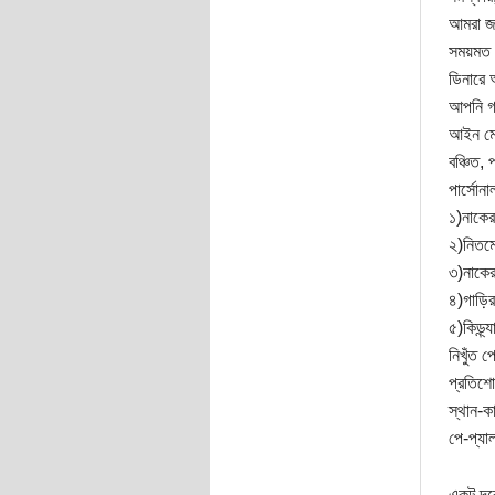
আমরা জা
সময়মত ড
ডিনারে 
আপনি গা
আইন মেন
বঞ্চিত,
পার্সোন
১)নাকের
২)নিতম্
৩)নাকের
৪)গাড়ির
৫)কিড্ন্
নিখুঁত প
প্রতিশো
স্থান-কা
পে-প্যাল
একটু দূ