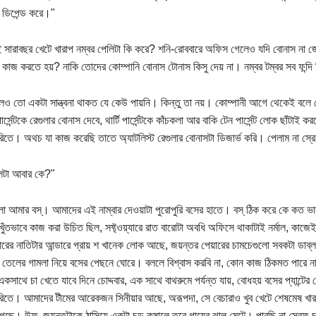
 ডিপেন্ড করে।"
ই সারাবছর খেটে খারাপ নম্বর পেলিটা কি করে? শনি-রোববারে অফিস গেলেও যদি বোনাস না 
কাজ করতে হয়? নাকি তোদের কোম্পানি বোনাস টোনাস কিসু দেয় না। নম্বর টম্বর সব ফন্দ
েও তো একটা সান্ত্বনা থাকত যে কেউ পায়নি। কিন্তু তা নয়। কোম্পানী আগে থেকেই বলে রেখ
র্সেন্টকে রেগুলার বোনাস দেবে, থার্টি পার্সেন্টকে কাঁচকলা আর বাকি টেন পার্সেন্ট লোক ছাঁটাই
রিতে। অথচ যা কাজ করেছি তাতে অ্যাটলিস্ট রেগুলার বোনাসটা ডিজার্ভ করি। পেলাম না স্রে
লটা আবার কে?"
লা আমার বস্‌। আমাদের এই নাম্বার দেওয়াটা পুরোপুরি বসের হাতে। বস্‌ ঠিক করে কে কত 
ুঁতভাবে কাজ করা উচিত ছিল, সফ্ট্ওয়্যারে রাত বারোটা অবধি অফিসে থাকাটাই নর্মাল, কাজে
োরের নাতিটার আন্ডারে প্রায় শ খানেক লোক আছে, জয়ন্তর পেয়ারের চামচেগুলো সবকটা ডাব
, তেলের গামলা নিয়ে বসের পেছনে ঘোরে। বললে বিশ্বাস করবি না, কোন কাজ ঠিকমত পারে না,
একসাথে চা খেতে যাবে দিনে চোদ্দবার, এক সাথে বাথরুমে পর্যন্ত যায়, বোধহয় বসের প্যান্টের
রিতে। আমাদের টীমের আরেকজন সিনীয়ার আছে, অরূপদা, সে বেচারাও খুব খেটে শেষমেষ খারা
ছে। উফ্‌, জয়ন্তটাকে ঠাসিয়ে একটা চড় কষালে তবে গায়ের ঝাল মেটে। পারছি না স্রেফ চা