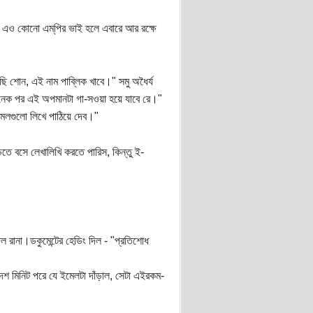
 এও কোনো এম্‌পির ভাই হলে এবারে আর রক্ষে
বলছি শোন, এই নাম পাব্লিক খাবে।" সমু অধৈর্য
ানেক পর এই অপমানটা গা-সওয়া হয়ে যাবে রে।"
-মেলগুলো লিখে পাঠিয়ে দেব।"
়িতে বসে লেখালিখি করতে পারিস, কিন্তু ই-
িল রানা।ডকুমেন্টের হেডিং দিল - "প্রতিশোধ
 দশ মিনিট পরে যে ইমেলটা দাঁড়াল, সেটা এইরকম-