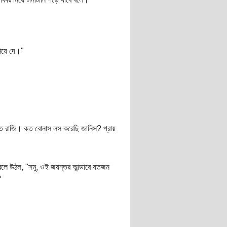
িয়ে দে।"
তে রাজি। কত বোনাস লস করেছি জানিস? প্রায়
ে বলে উঠল, "সমু, ওই জয়ন্তর আন্ডারে যতজন
"