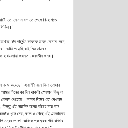
জোটে, তো বোনাস বাগাতে গেলে কি হাগতে
ি ফিকির।"
েছে টেন পার্সেন্ট লোককে ডাব্‌ল বোনাস দেবে,
 করবে। আমি পড়েছি ওই তিন নাম্বার
ফ হারামজাদা জয়ন্ত চক্রবর্তীর জন্য।"
ভাল কাজ করেছে। হারামিটা বলে কিনা তোমার
ই আমার দিনের পর দিন থাকাটা স্পেশাল কিছু না।
্‌ল বোনাস পেয়েছে। আমার টীমেই তো দেখলাম
 কিন্তু ওই সারাদিন বসের কাঁচের ঘরে বসে
 চেন্‌টাও খুলে দেয়, ফলে ও গেছে ওই একনাম্বার
প নম্বর পেলো, এদিকে প্রত্যেক শনি-রবিবার
করি নিয়ে টানাটানি পড়ে যাবে বলে।"