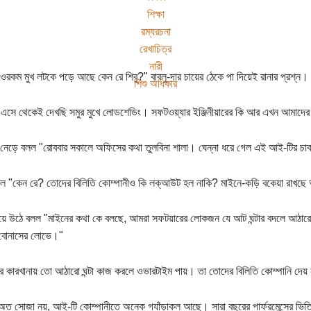
শিক্ষা
রম্যরচনা
রেখাচিত্র
নারী
 ওরকম মুখ লটকে পড়ে আছে কেন রে শিবু?" বাবলু-দার চায়ের ঠেকে পা দিয়েই রানার প্রশ্ন।
শিশু অধিকার
এসে থেকেই দেখছি সমুর মুখে লোডশেডিং। সফটওয়্যার ইঞ্জিনীয়ারের কি আর এখন আমাদের
 নেড়ে বলল "রোববার সকালে অফিসের কথা তুলবিনা শালা। ঘেন্না ধরে গেল এই আই-টির চা
 "কেন রে? তোদের বিলিতি কোম্পানীও কি লক্‌আউট হল নাকি? মাইনে-কড়ি বকেয়া রাখ
চিয়ে উঠে বলল "মাইনের কথা কে বলছে, আমরা সফটয়ারের লোকজন যে আট ঘন্টার বদলে আঠারো ঘ
 বোনাসের লোভে।"
ের কারখানায় তো আঠারো ঘন্টা কাজ করলে ওভারটাইম পায়। তা তোদের বিলিতি কোম্পানি দেয়
ত সোজা নয়, আই-টি কোম্পানীতে অনেক গ্যাঁড়াকল আছে। সারা বছরের পার্ফরমেন্সের ভিত্ত