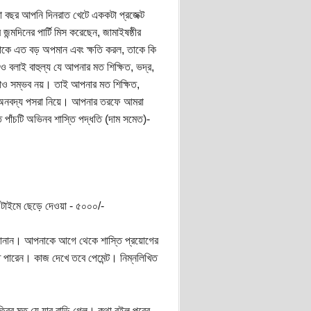
 বছর আপনি দিনরাত খেটে এককটা প্রজেক্ট
জন্মদিনের পার্টি মিস করেছেন, জামাইষষ্ঠীর
কে এত বড় অপমান এবং ক্ষতি করল, তাকে কি
ও বলাই বাহুল্য যে আপনার মত শিক্ষিত, ভদ্র,
ানোও সম্ভব নয়। তাই আপনার মত শিক্ষিত,
ের অনবদ্য পসরা নিয়ে। আপনার তরফে আমরা
ত পাঁচটি অভিনব শাস্তি পদ্ধতি (দাম সমেত)-
িস টাইমে ছেড়ে দেওয়া - ৫০০০/-
জানান। আপনাকে আগে থেকে শাস্তি প্রয়োগের
করতে পারেন। কাজ দেখে তবে পেমেন্ট। নিম্নলিখিত
াত্রির মত যে যার বাড়ি গেল। কথা রইল পরের