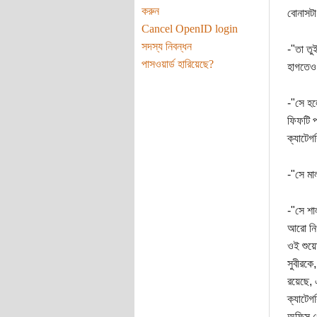
করুন
বোনাসটা
Cancel OpenID login
সদস্য নিবন্ধন
-"তা তু
পাসওয়ার্ড হারিয়েছে?
হাগতেও 
-"সে হল
ফিফটি পা
ক্যাটেগ
-"সে মা
-"সে শা
আরো নিখ
ওই শুয়
সুবীরকে
রয়েছে, 
ক্যাটেগ
অফিস গে