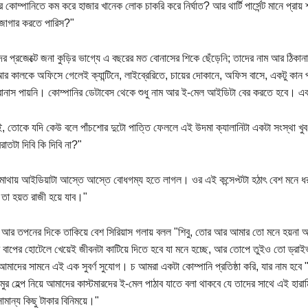
 কোম্পানিতে কম করে হাজার খানেক লোক চাকরি করে নির্ঘাত? আর থার্টি পার্সেন্ট মানে প্রা
জোগার করতে পারিস?"
র প্রজেক্টে জনা কুড়ির ভাগ্যে এ বছরের মত বোনাসের শিকে ছেঁড়েনি; তাদের নাম আর ঠি
র কালকে অফিসে গেলেই ক্যান্টিনে, লাইব্রেরিতে, চায়ের দোকানে, অফিস বাসে, একটু কান
নাস পায়নি। কোম্পানির ডেটাবেস থেকে শুধু নাম আর ই-মেল আইডিটা বের করতে হবে। এব
ই, তোকে যদি কেউ বলে পাঁচশোর দুটো পাত্তি ফেললে এই উদমা ক্যালানিটা একটা সংস্থা খুব
রাতটা দিবি কি দিবি না?"
 মাথায় আইডিয়াটা আস্তে আস্তে বোধগম্য হতে লাগল। ওর এই কন্সেপ্টটা হঠাৎ বেশ মনে
 তা হয়ত রাজী হয়ে যাব।"
বু আর তপনের দিকে তাকিয়ে বেশ সিরিয়াস গলায় বলল "শিবু, তোর আর আমার তো মনে হয়না আ
 বাপের হোটেলে খেয়েই জীবনটা কাটিয়ে দিতে হবে যা মনে হচ্ছে, আর তোপে তুইও তো ড্রাইভারি
মাদের সামনে এই এক সুবর্ণ সুযোগ। চ আমরা একটা কোম্পানি প্রতিষ্ঠা করি, যার নাম হবে
 সমুর হেল্প নিয়ে আমাদের কাস্টমারদের ই-মেল পাঠাব যাতে বলা থাকবে যে তাদের সাথে এই হার
ামান্য কিছু টাকার বিনিময়ে।"