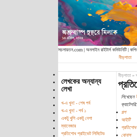
সচলায়তন.com | অনলাইন রাইটার্স কমিউনিটি | ক
নীড়পাতা
নীড়পাতা
»
লেখকের অন্যান্য
প্রতি
লেখা
লিখেছেন
খ-এ খুন! - শেষ পর্ব
ক্যাটেগরি:
খ-এ খুন! - পর্ব ১
গল্প
একটু খুশি একটু নেশা
আইটি
ম্যানেজার
প্রতিশোধ
প্রতিশোধ প্রাইভেট লিমিটেড
বোনাস