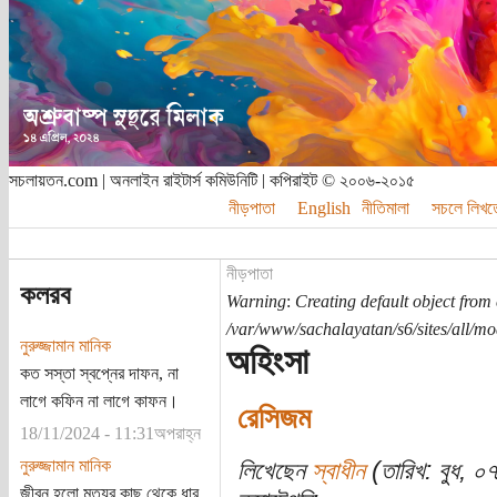
সচলায়তন.com | অনলাইন রাইটার্স কমিউনিটি | কপিরাইট © ২০০৬-২০১৫
নীড়পাতা
English
নীতিমালা
সচলে লিখত
নীড়পাতা
কলরব
Warning
:
Creating default object from
/var/www/sachalayatan/s6/sites/all/m
নুরুজ্জামান মানিক
অহিংসা
কত সস্তা স্বপ্নের দাফন, না
লাগে কফিন না লাগে কাফন।
রেসিজম
18/11/2024 - 11:31অপরাহ্ন
নুরুজ্জামান মানিক
লিখেছেন
স্বাধীন
(তারিখ: বুধ, ০
জীবন হলো মৃত্যুর কাছ থেকে ধার