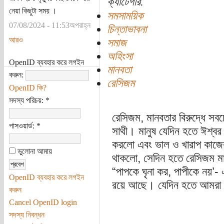
ক্যাটেগরি:
নেয়া কিছুটা সময় ।
সমসাময়িক
07/08/2024 - 11:53অপরাহ্ন
চিন্তাভাবনা
আরও
সমাজ
অহিংসা
OpenID ব্যবহার করে লগইন
মানবতা
করুন:
রেসিজম
OpenID কি?
সদস্য পরিচয়:
*
রেসিজম, মানবতার বিরুদ্ধে সবচ
পাসওয়ার্ড:
*
সাথী। মানুষ যেদিন হতে ঈশ্বর
করলো এবং ভাল ও খারাপ কাজের
ভুলোনা আমায়
থাকলো, সেদিন হতে রেসিজম মান
“পাপকে ঘৃনা কর, পাপীকে নয়’-
OpenID ব্যবহার করে লগইন
রয়ে আছে। যেদিন হতে আমরা ভ
করুন
Cancel OpenID login
সদস্য নিবন্ধন