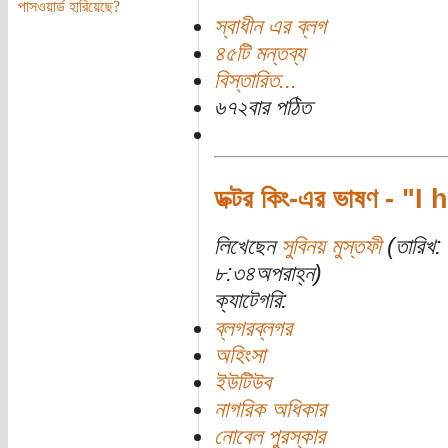
পাসওয়ার্ড হারিয়েছে?
স্বাধীন এর ব্লগ
৪৫টি মন্তব্য
বিস্তারিত...
৬৭২বার পঠিত
ডক্টর কিং-এর ভাষণ - 
লিখেছেন
সুবিনয় মুস্তফী
(তারিখ: 
৮:৩৪অপরাহ্ন)
ক্যাটেগরি:
ব্লগরব্লগর
অহিংসা
ইউটিউব
নাগরিক অধিকার
নোবেল পুরস্কার