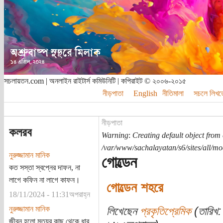
সচলায়তন.com | অনলাইন রাইটার্স কমিউনিটি | কপিরাইট © ২০০৬-২০১৫
নীড়পাতা
English
নীতিমালা
সচলে লিখত
নীড়পাতা
কলরব
Warning
:
Creating default object from
/var/www/sachalayatan/s6/sites/all/m
নুরুজ্জামান মানিক
গোল্ডেন
কত সস্তা স্বপ্নের দাফন, না
লাগে কফিন না লাগে কাফন।
গোল্ডেন শহরে
18/11/2024 - 11:31অপরাহ্ন
নুরুজ্জামান মানিক
লিখেছেন
প্রকৃতিপ্রেমিক
(তারিখ:
জীবন হলো মৃত্যুর কাছ থেকে ধার