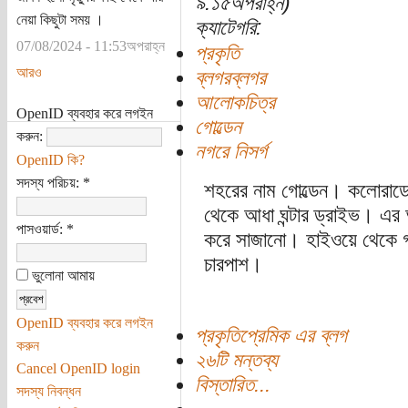
৯:১৫অপরাহ্ন)
নেয়া কিছুটা সময় ।
ক্যাটেগরি:
07/08/2024 - 11:53অপরাহ্ন
প্রকৃতি
আরও
ব্লগরব্লগর
আলোকচিত্র
OpenID ব্যবহার করে লগইন
গোল্ডেন
করুন:
নগরে নিসর্গ
OpenID কি?
সদস্য পরিচয়:
*
শহরের নাম গোল্ডেন। কলোরাড
থেকে আধা ঘন্টার ড্রাইভ। এর
পাসওয়ার্ড:
*
করে সাজানো। হাইওয়ে থেকে গাড়
চারপাশ।
ভুলোনা আমায়
OpenID ব্যবহার করে লগইন
প্রকৃতিপ্রেমিক এর ব্লগ
করুন
২৬টি মন্তব্য
Cancel OpenID login
বিস্তারিত...
সদস্য নিবন্ধন