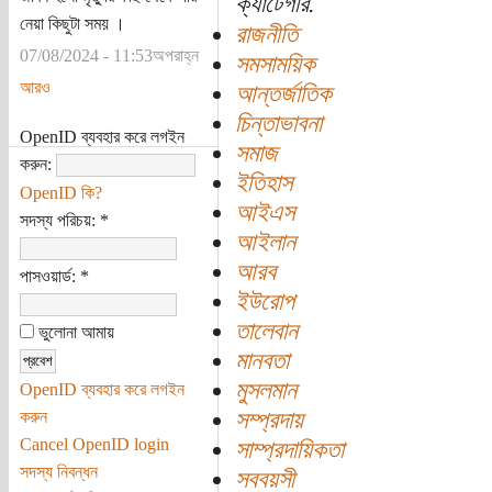
ক্যাটেগরি:
নেয়া কিছুটা সময় ।
রাজনীতি
07/08/2024 - 11:53অপরাহ্ন
সমসাময়িক
আরও
আন্তর্জাতিক
চিন্তাভাবনা
OpenID ব্যবহার করে লগইন
সমাজ
করুন:
ইতিহাস
OpenID কি?
আইএস
সদস্য পরিচয়:
*
আইলান
আরব
পাসওয়ার্ড:
*
ইউরোপ
তালেবান
ভুলোনা আমায়
মানবতা
মুসলমান
OpenID ব্যবহার করে লগইন
সম্প্রদায়
করুন
Cancel OpenID login
সাম্প্রদায়িকতা
সদস্য নিবন্ধন
সববয়সী