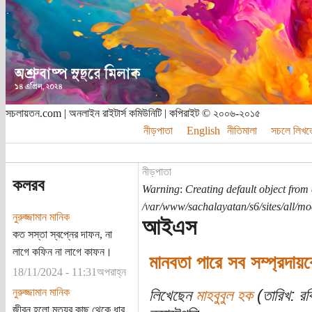
সচলায়তন.com | অনলাইন রাইটার্স কমিউনিটি | কপিরাইট © ২০০৬-২০১৫
নীড়পাতা
English
নীতিমালা
সচলে লিখত
নীড়পাতা
কলরব
Warning
:
Creating default object from
/var/www/sachalayatan/s6/sites/all/m
নুরুজ্জামান মানিক
আইএস
কত সস্তা স্বপ্নের দাফন, না
লাগে কফিন না লাগে কাফন।
মানবতা পারে সব সম্প্রদায়
18/11/2024 - 11:31অপরাহ্ন
নুরুজ্জামান মানিক
লিখেছেন
মাহবুবুল হক
(তারিখ: র
জীবন হলো মৃত্যুর কাছ থেকে ধার