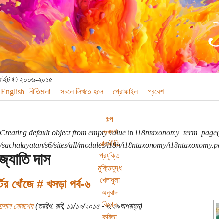
পিরাইট © ২০০৬-২০১৫
English
নীতিমালা
সচলে লিখতে হলে
প্রোফাইল
প্রবেশ
গল্প
ভ্রমণ
Creating default object from empty value
in
i18ntaxonomy_term_page(
রাজনীতি
sachalayatan/s6/sites/all/modules/i18n/i18ntaxonomy/i18ntaxonomy.p
্যোতি দাস
প্রযুক্তি
মুক্তিযুদ্ধ
খেলাধুলা
্টির খোঁজে # খসড়া পর্ব-৬
অনুবাদ
বিজ্ঞান
হাসান মোরশেদ
(তারিখ: রবি, ১১/১০/২০১৫ - ৩:২৯অপরাহ্ন)
কবিতা