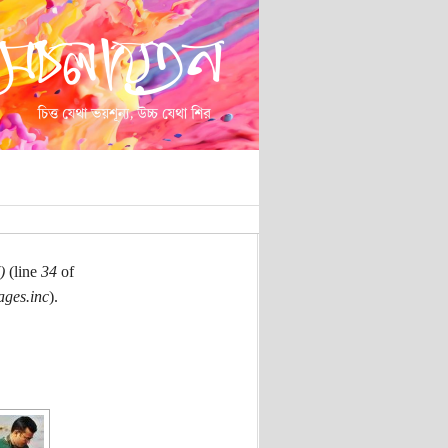
)
(line
34
of
ages.inc
).