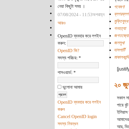
নেয়া কিছুটা সময় ।
গবেষণা
ব্লগরব্লগ
07/08/2024 - 11:53অপরাহ্ন
মুক্তিযুদ্ধ
আরও
গনহত্যা
জগতজ্যোত
OpenID ব্যবহার করে লগইন
জলসুখা
করুন:
দাসপার্টি
OpenID কি?
মাকালকান্দি
সদস্য পরিচয়:
*
[justif
পাসওয়ার্ড:
*
২০ জু
ভুলোনা আমায়
সকাল সা
OpenID ব্যবহার করে লগইন
পায়ে বু
করুন
ইলিয়াস 
Cancel OpenID login
আমাদের 
সদস্য নিবন্ধন
আর, ভিট