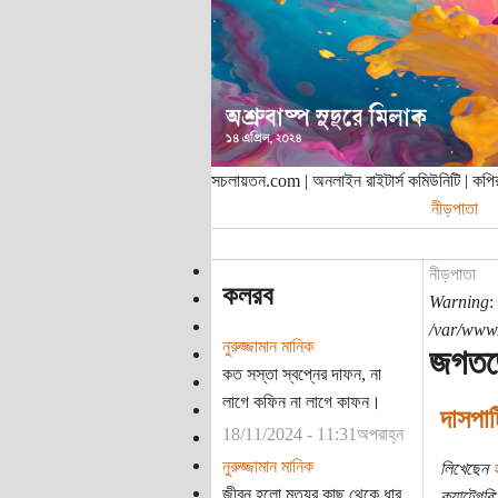
সচলায়তন.com | অনলাইন রাইটার্স কমিউনিটি | ক
নীড়পাতা
নীড়পাতা
কলরব
Warning
:
/var/www/
নুরুজ্জামান মানিক
জগতজ
কত সস্তা স্বপ্নের দাফন, না
লাগে কফিন না লাগে কাফন।
দাসপার
18/11/2024 - 11:31অপরাহ্ন
নুরুজ্জামান মানিক
লিখেছেন
জীবন হলো মৃত্যুর কাছ থেকে ধার
ক্যাটেগরি: