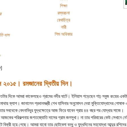
শিক্ষা
রম্যরচনা
র
রেখাচিত্র
নারী
শিশু অধিকার
ি দাস
y]
ন ২০১৫। রমজানের দ্বিতীয় দিন।
তটার দিকে আমরা কাকেলছেও গ্রামের নদীর ঘাটে। ইলিয়াস পড়েছেন গাঢ় সবুজ রংয়ের একটা
ট মাথায় ক্যাপ। জানালেন প্রধানমন্ত্রী শেখ হাসিনার অনুমোদন দেয়া মুক্তিযোদ্ধাদের পোষাক
তার সবথেকে বেদনাবিধুর যুদ্ধক্ষেত্রে আজ ফিরে যাবেন প্রায় ৪৪ বছর পর যোদ্ধার সাজে।
আজকের পরিকল্পনায় জগতজ্যোতি দাসের গ্রাম জলসুখা। না তার পরিবারের কেউ সেখানে ন
ে বিক্রী হয়ে গেছে। আমরা যাবো তার ছোটবেলা বন্ধু ও যুদ্ধদিনের সহযোদ্ধা আব্দুর রশিদের