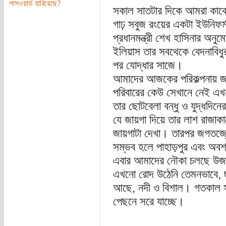
পাসওয়ার্ড হারিয়েছে?
সকাল সাতটার দিকে আমরা কাক
গাঢ় সবুজ রংয়ের একটা ইউনিফর্ম
প্রধানমন্ত্রী শেখ হাসিনার অন
ইলিয়াস তার সবথেকে বেদনাবিধুর
পর যোদ্ধার সাজে।
আমাদের আজকের পরিকল্পনায় জগ
পরিবারের কেউ সেখানে নেই এখ
তার ছোটবেলা বন্ধু ও যুদ্ধদিনে
যে জায়গা দিয়ে তার লাশ রাজাকা
জায়গাটা দেখা। তারপর জগতজ্যো
সম্ভব হলে পাহাড়পুর এবং অবশ্
এবার আমাদের নৌকা চলছে উজা
এখনো রোদ উঠেনি তেমনভাবে, ছ
আছে, নদী ও বিশাল। গতকাল সা
পেছনে সরে যাচ্ছে।