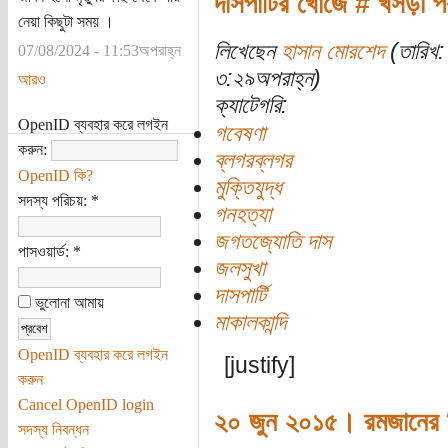
দাসপার্টির খোঁজে # খসড়া পর
নেয়া কিছুটা সময় ।
লিখেছেন
হাসান মোরশেদ
(তারিখ:
07/08/2024 - 11:53অপরাহ্ন
৩:২৯অপরাহ্ন)
আরও
ক্যাটেগরি:
OpenID ব্যবহার করে লগইন
গবেষণা
করুন:
ব্লগরব্লগর
OpenID কি?
মুক্তিযুদ্ধ
সদস্য পরিচয়:
*
গনহত্যা
জগতজ্যোতি দাস
পাসওয়ার্ড:
*
জলসুখা
দাসপার্টি
ভুলোনা আমায়
মাকালকান্দি
OpenID ব্যবহার করে লগইন
[justify]
করুন
Cancel OpenID login
২০ জুন ২০১৫। রমজানের দ
সদস্য নিবন্ধন