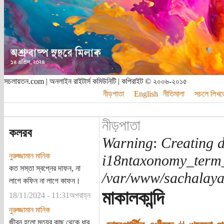
সচলায়তন.com | অনলাইন রাইটার্স কমিউনিটি | কপিরাইট © ২০০৬-২০১৫
নীড়পাতা
English
নীতিমালা
সচলে লিখত
নীড়পাতা
কলরব
Warning
:
Creating d
নুরুজ্জামান মানিক
i18ntaxonomy_term
কত সস্তা স্বপ্নের দাফন, না
/var/www/sachalayat
লাগে কফিন না লাগে কাফন।
মাকালকান্দি
18/11/2024 - 11:31অপরাহ্ন
নুরুজ্জামান মানিক
জীবন হলো মৃত্যুর কাছ থেকে ধার