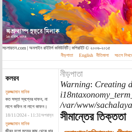
সচলায়তন.com | অনলাইন রাইটার্স কমিউনিটি | কপিরাইট © ২০০৬-২০১৫
নীড়পাতা
English
নীতিমালা
সচলে লিখত
নীড়পাতা
কলরব
Warning
:
Creating d
নুরুজ্জামান মানিক
i18ntaxonomy_term
কত সস্তা স্বপ্নের দাফন, না
/var/www/sachalayat
লাগে কফিন না লাগে কাফন।
সীমান্তের তিক্ততা
18/11/2024 - 11:31অপরাহ্ন
নুরুজ্জামান মানিক
জীবন হলো মৃত্যুর কাছ থেকে ধার