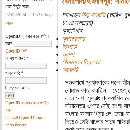
বেনাপোল/হরিদাসপুর: সীমান
নেয়া কিছুটা সময় ।
লিখেছেন
নীড় সন্ধানী
(তারিখ: বু
07/08/2024 - 11:53অপরাহ্ন
৮:২৪অপরাহ্ন)
আরও
ক্যাটেগরি:
OpenID ব্যবহার করে লগইন
ব্লগরব্লগর
করুন:
দিনপঞ্জি
OpenID কি?
ভ্রমণ
সদস্য পরিচয়:
*
সীমান্তের তিক্ততা
সববয়সী
পাসওয়ার্ড:
*
সড়কপথে প্রথমবারের মতো সীমা
ভুলোনা আমায়
রোমাঞ্চ কাজ করছিল। যেহেতু 
বাংলাদেশ, সুতরাং প্রত্যাশিত 
OpenID ব্যবহার করে লগইন
সীমান্তের ওপারে সেই বাংলা 
করুন
বাংলায় আমার প্রিয় লেখকেরা
Cancel OpenID login
গিয়েও সেই বাংলার সাথে পরিচয়ট
সদস্য নিবন্ধন
দেখা হয়ে গেছে মনের চ