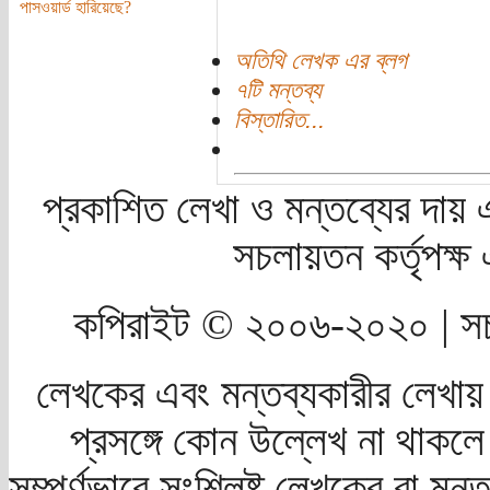
পাসওয়ার্ড হারিয়েছে?
অতিথি লেখক এর ব্লগ
৭টি মন্তব্য
বিস্তারিত...
প্রকাশিত লেখা ও মন্তব্যের দায় 
সচলায়তন কর্তৃপক্
কপিরাইট © ২০০৬-২০২০ | সচ
লেখকের এবং মন্তব্যকারীর লেখায়
প্রসঙ্গে কোন উল্লেখ না থাকলে স
সম্পূর্ণভাবে সংশ্লিষ্ট লেখকের বা মন