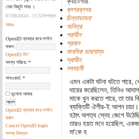
ক্যাটেগরি:
নেয়া কিছুটা সময় ।
ব্লগরব্লগর
07/08/2024 - 11:53অপরাহ্ন
চিন্তাভাবনা
আরও
অনিত্র
পরাধীন
OpenID ব্যবহার করে লগইন
প্রমান
করুন:
মানসিক ভারসাম্য
OpenID কি?
স্বাধীন
সদস্য পরিচয়:
*
সববয়সী
পাসওয়ার্ড:
*
এমন একটা ঘটনা ঘটতে পারে, ক
দায়ের করেছিলেন, তিনিও আদাল
ভুলোনা আমায়
মাকে খুন করতে পারে, তা তার ব
ব্যাক্তিটি ঐশীর-ই আপন চাচা।
OpenID ব্যবহার করে লগইন
হঠাৎ অপত্য স্নেহ জেগে উঠেছি
করুন
তারও হয়ত মনে হয়েছিল, একজন সু
Cancel OpenID login
মা'কে হ
সদস্য নিবন্ধন