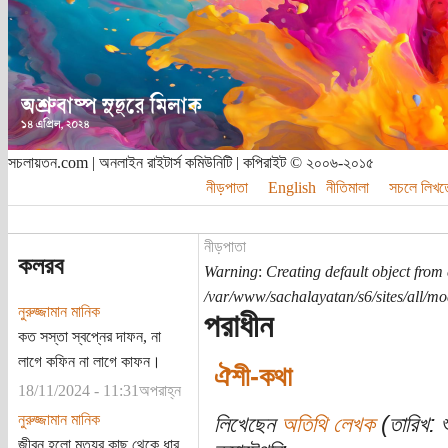
সচলায়তন.com | অনলাইন রাইটার্স কমিউনিটি | কপিরাইট © ২০০৬-২০১৫
নীড়পাতা
English
নীতিমালা
সচলে লিখত
নীড়পাতা
কলরব
Warning
:
Creating default object from
/var/www/sachalayatan/s6/sites/all/m
নুরুজ্জামান মানিক
পরাধীন
কত সস্তা স্বপ্নের দাফন, না
লাগে কফিন না লাগে কাফন।
ঐশী-কথা
18/11/2024 - 11:31অপরাহ্ন
নুরুজ্জামান মানিক
লিখেছেন
অতিথি লেখক
(তারিখ: শ
জীবন হলো মৃত্যুর কাছ থেকে ধার