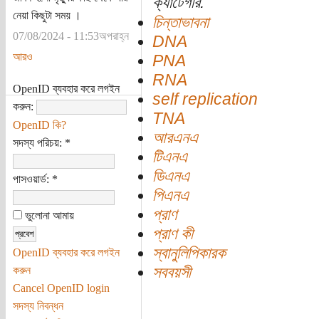
ক্যাটেগরি:
নেয়া কিছুটা সময় ।
চিন্তাভাবনা
07/08/2024 - 11:53অপরাহ্ন
DNA
আরও
PNA
RNA
OpenID ব্যবহার করে লগইন
self replication
করুন:
TNA
OpenID কি?
আরএনএ
সদস্য পরিচয়:
*
টিএনএ
ডিএনএ
পাসওয়ার্ড:
*
পিএনএ
প্রাণ
ভুলোনা আমায়
প্রাণ কী
স্বানুলিপিকারক
OpenID ব্যবহার করে লগইন
সববয়সী
করুন
Cancel OpenID login
সদস্য নিবন্ধন