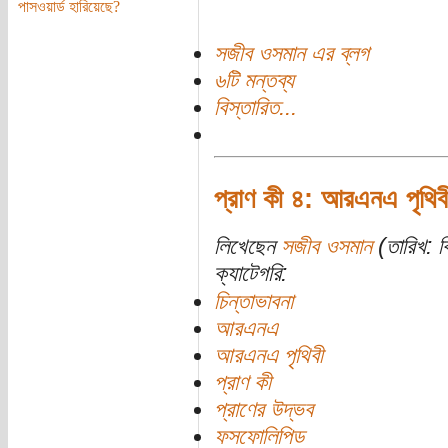
পাসওয়ার্ড হারিয়েছে?
সজীব ওসমান এর ব্লগ
৬টি মন্তব্য
বিস্তারিত...
প্রাণ কী ৪: আরএনএ পৃথি
লিখেছেন
সজীব ওসমান
(তারিখ: বি
ক্যাটেগরি:
চিন্তাভাবনা
আরএনএ
আরএনএ পৃথিবী
প্রাণ কী
প্রাণের উদ্ভব
ফসফোলিপিড