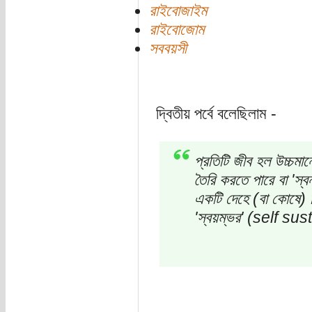
রাইবোজাইম
রাইবোজোম
সববয়সী
দ্বিতীয় পর্বে বলেছিলাম -
প্রতিটি জীব হল উচ্চমান
তৈরি করতে পারে বা 'স
একটি দেহে (বা কোষে) 
'স্বয়ম্ভর' (self su