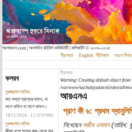
সচলায়তন.com | অনলাইন রাইটার্স কমিউনিটি | কপিরাইট © ২০০৬-২০১৫
নীড়পাতা
English
নীতিমালা
সচলে লিখত
নীড়পাতা
কলরব
Warning
:
Creating default object from
/var/www/sachalayatan/s6/sites/all/m
নুরুজ্জামান মানিক
আরএনএ
কত সস্তা স্বপ্নের দাফন, না
লাগে কফিন না লাগে কাফন।
প্রাণ কী ৬: প্রথম স্বানুল
18/11/2024 - 11:31অপরাহ্ন
নুরুজ্জামান মানিক
লিখেছেন
সজীব ওসমান
(তারিখ: বু
জীবন হলো মৃত্যুর কাছ থেকে ধার