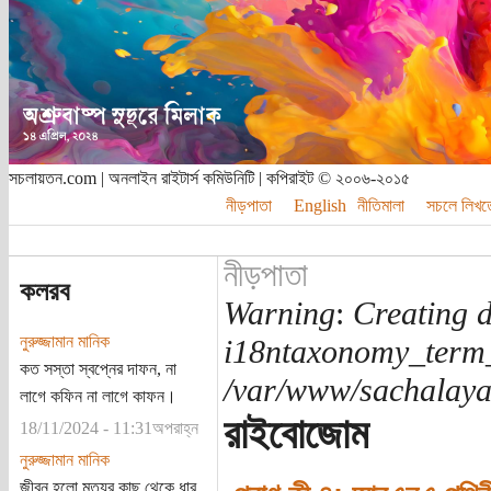
সচলায়তন.com | অনলাইন রাইটার্স কমিউনিটি | কপিরাইট © ২০০৬-২০১৫
নীড়পাতা
English
নীতিমালা
সচলে লিখত
নীড়পাতা
কলরব
Warning
:
Creating d
নুরুজ্জামান মানিক
i18ntaxonomy_term
কত সস্তা স্বপ্নের দাফন, না
/var/www/sachalayat
লাগে কফিন না লাগে কাফন।
রাইবোজোম
18/11/2024 - 11:31অপরাহ্ন
নুরুজ্জামান মানিক
জীবন হলো মৃত্যুর কাছ থেকে ধার