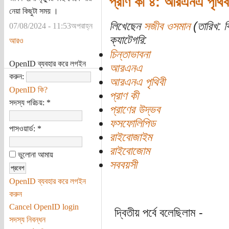
প্রাণ কী ৪: আরএনএ পৃথি
নেয়া কিছুটা সময় ।
লিখেছেন
সজীব ওসমান
(তারিখ: বি
07/08/2024 - 11:53অপরাহ্ন
ক্যাটেগরি:
আরও
চিন্তাভাবনা
OpenID ব্যবহার করে লগইন
আরএনএ
করুন:
আরএনএ পৃথিবী
OpenID কি?
প্রাণ কী
সদস্য পরিচয়:
*
প্রাণের উদ্ভব
ফসফোলিপিড
পাসওয়ার্ড:
*
রাইবোজাইম
রাইবোজোম
ভুলোনা আমায়
সববয়সী
OpenID ব্যবহার করে লগইন
করুন
Cancel OpenID login
দ্বিতীয় পর্বে বলেছিলাম -
সদস্য নিবন্ধন