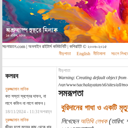
সচলায়তন.com | অনলাইন রাইটার্স কমিউনিটি | কপিরাইট © ২০০৬-২০১৫
নীড়পাতা
English
নীতিমালা
সচলে লিখত
নীড়পাতা
কলরব
Warning
:
Creating default object from
/var/www/sachalayatan/s6/sites/all/m
নুরুজ্জামান মানিক
সমরূপতা
কত সস্তা স্বপ্নের দাফন, না
লাগে কফিন না লাগে কাফন।
বুরিদানের গাধা ও একটি মৃত্
18/11/2024 - 11:31অপরাহ্ন
নুরুজ্জামান মানিক
লিখেছেন
অতিথি লেখক
(তারিখ: 
জীবন হলো মৃত্যুর কাছ থেকে ধার