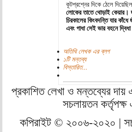
কূটপ্রশ্নের দিকে ঠেলে দিয়েছ
লোকের তাতে থোড়াই কেয়ার। 
চিরকালের কিংবদন্তি যার কাঁধে
এবং গাধা সেই ভার বহনে দ্বিধ
অতিথি লেখক এর ব্লগ
১টি মন্তব্য
বিস্তারিত...
প্রকাশিত লেখা ও মন্তব্যের দায় 
সচলায়তন কর্তৃপক্
কপিরাইট © ২০০৬-২০২০ | সচ