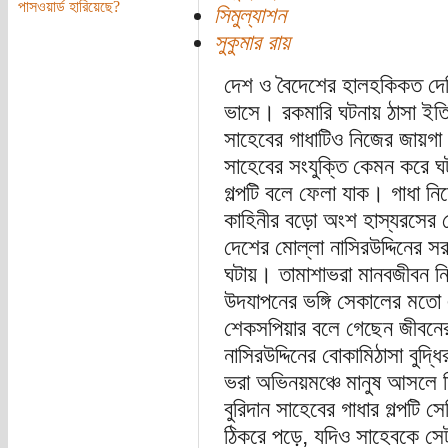
পাসওয়ার্ড হারিয়েছে?
সিমুল্যাশন
সুকুমার রায়
দেশ ও বৈদেশের হালহকিকত দেখি
ভাসে। রকমারি ঘটনায় ঠাসা ইতিহ
সাহেবের গাধাটিও নিজের জায়গা 
সাহেবের সংযুক্তি কেমন করে ঘ
গল্পটি বলে ফেলা যাক। গাধা নি
কাহিনীর বড়ো অংশ হাস্যরসের য
দেশের মোল্লা নাসিরউদ্দিনের 
ঘটায়। তামাশাভরা মানবজীবন নিয়
উদযাপনের ভঙ্গি সেকালের মতো 
শেকসপিয়ার বলে গেছেন জীবনের 
নাসিরউদ্দিনের বোকামিঠাসা বুদ্
ভরা অভিনয়মঞ্চে মানুষ আসলে 
বুরিদান সাহেবের গাধার গল্পট
ঠিকরে পড়ে, যদিও সাহেবকে সেট