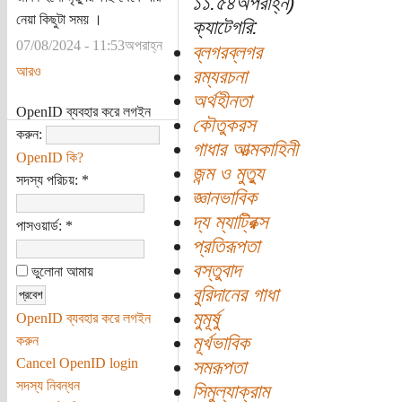
১১:৫৪অপরাহ্ন)
নেয়া কিছুটা সময় ।
ক্যাটেগরি:
07/08/2024 - 11:53অপরাহ্ন
ব্লগরব্লগর
আরও
রম্যরচনা
অর্থহীনতা
OpenID ব্যবহার করে লগইন
কৌতুকরস
করুন:
গাধার আত্মকাহিনী
OpenID কি?
জন্ম ও মুত্যু
সদস্য পরিচয়:
*
জ্ঞানভাবিক
দ্য ম্যাট্রিক্স
পাসওয়ার্ড:
*
প্রতিরূপতা
বস্তুবাদ
ভুলোনা আমায়
বুরিদানের গাধা
মুমূর্ষু
OpenID ব্যবহার করে লগইন
মূর্খভাবিক
করুন
Cancel OpenID login
সমরূপতা
সদস্য নিবন্ধন
সিমুল্যাক্রাম