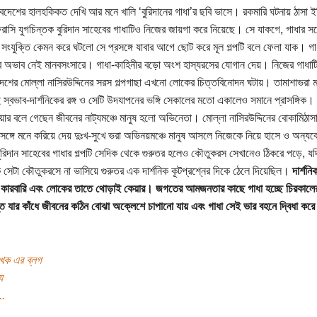
ৈদেশের হালহকিকত দেখি আর মনে খালি ‘বুরিদানের গাধা’র ছবি ভাসে। রকমারি ঘটনায় ঠাসা 
রাসি যুগচিন্তক বুরিদান সাহেবের গাধাটিও নিজের জায়গা করে নিয়েছে। সে যাকগে, গাধার সঙ্
 সংযুক্তি কেমন করে ঘটলো সে প্রসঙ্গে যাবার আগে ছোট করে মূল গল্পটি বলে ফেলা যাক। গা
ার অভাব নেই মানবসংসারে। গাধা-কাহিনীর বড়ো অংশ হাস্যরসের যোগান দেয়। নিজের গাধাট
দেশের মোল্লা নাসিরউদ্দিনের সরস গল্পগাছা এখনো লোকের চিত্তবিনোদন ঘটায়। তামাশাভরা 
 স্বভাব-দার্শনিকের রঙ্গ ও সেটি উদযাপনের ভঙ্গি সেকালের মতো একালেও সমানে প্রাসঙ্গিক।
ার বলে গেছেন জীবনের নাট্যমঞ্চে মানুষ হলো অভিনেতা। মোল্লা নাসিরউদ্দিনের বোকামিঠাসা 
সঙ্গে মনে করিয়ে দেয় দুঃখ-সুখে ভরা অভিনয়মঞ্চে মানুষ আসলে নিজেকে নিয়ে হাসে ও অন্যক
ুরিদান সাহেবের গাধার গল্পটি সেদিক থেকে গুরুতর হলেও কৌতুকরস সেখানেও ঠিকরে পড়ে, য
 সেটা কৌতুকরসে না ভাসিয়ে গুরুতর এক দার্শনিক কূটপ্রশ্নের দিকে ঠেলে দিয়েছিল।
দার্শনি
 কারবারি এবং লোকের তাতে থোড়াই কেয়ার। জগতের আমজনতার কাছে গাধা হচ্ছে চিরকালে
তি যার কাঁধে জীবনের কঠিন বোঝা অক্লেশে চাপানো যায় এবং গাধা সেই ভার বহনে দ্বিধা করে
খক এর ব্লগ
য
..