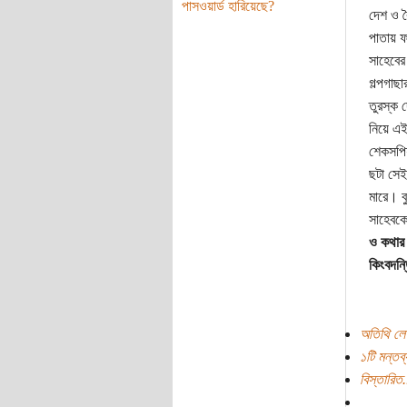
পাসওয়ার্ড হারিয়েছে?
দেশ ও ব
পাতায় ফ
সাহেবের
গল্পগাছ
তুরস্ক 
নিয়ে এই
শেকসপিয়
ছটা সেই
মারে। ব
সাহেবকে
ও কথার
কিংবদন্
অতিথি লে
১টি মন্তব্
বিস্তারিত.