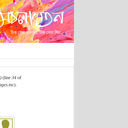
)
(line
34
of
ages.inc
).