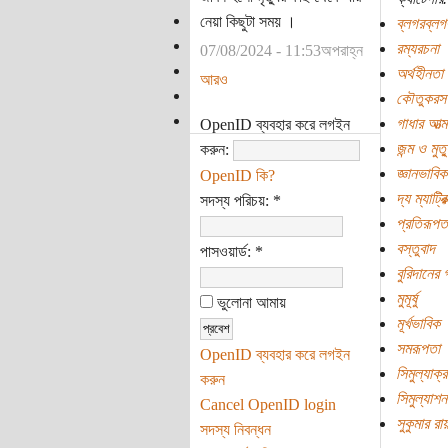
নেয়া কিছুটা সময় ।
ব্লগরব্লগ
রম্যরচনা
07/08/2024 - 11:53অপরাহ্ন
অর্থহীনতা
আরও
কৌতুকরস
গাধার আত্ম
OpenID ব্যবহার করে লগইন
জন্ম ও মুত্
করুন:
জ্ঞানভাবিক
OpenID কি?
দ্য ম্যাট্রিক
সদস্য পরিচয়:
*
প্রতিরূপত
বস্তুবাদ
পাসওয়ার্ড:
*
বুরিদানের 
মুমূর্ষু
ভুলোনা আমায়
মূর্খভাবিক
সমরূপতা
OpenID ব্যবহার করে লগইন
সিমুল্যাক্র
করুন
সিমুল্যাশন
Cancel OpenID login
সুকুমার রা
সদস্য নিবন্ধন