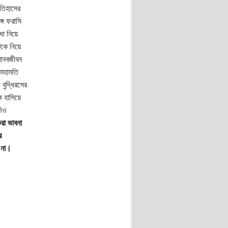
ইতিহাসের
গে ফরাসি
ধা নিয়ে
িকে নিয়ে
মানবজীবন
 মহামতি
বুদ্ধিরসের
ে হাসিয়ে
দিও
করা ভাবনা
র
 না।