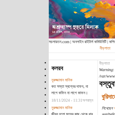
সচলায়তন.com | অনলাইন রাইটার্স কমিউনিটি | ক
নীড়পাতা
নীড়পাতা
কলরব
Warning
:
/var/www/
নুরুজ্জামান মানিক
বস্তুব
কত সস্তা স্বপ্নের দাফন, না
লাগে কফিন না লাগে কাফন।
বুরিদা
18/11/2024 - 11:31অপরাহ্ন
নুরুজ্জামান মানিক
লিখেছেন
জীবন হলো মৃত্যুর কাছ থেকে ধার
ক্যাটেগরি: