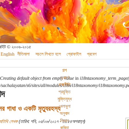
পিরাইট © ২০০৬-২০১৫
English
নীতিমালা
সচলে লিখতে হলে
প্রোফাইল
প্রবেশ
গল্প
ভ্রমণ
Creating default object from empty value
in
i18ntaxonomy_term_page(
রাজনীতি
sachalayatan/s6/sites/all/modules/i18n/i18ntaxonomy/i18ntaxonomy.p
াদ
প্রযুক্তি
মুক্তিযুদ্ধ
খেলাধুলা
নের গাধা ও একটি মৃত্যুরহস্য
অনুবাদ
বিজ্ঞান
অতিথি লেখক
(তারিখ: শনি, ০৫/০৮/২০১৭ - ১১:৫৪অপরাহ্ন)
কবিতা