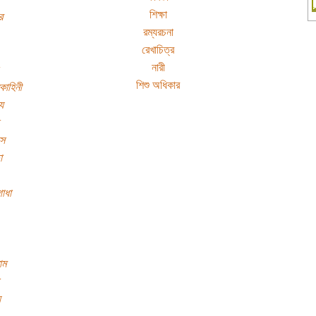
শিক্ষা
র
রম্যরচনা
রেখাচিত্র
নারী
শিশু অধিকার
কাহিনী
যু
্স
া
গাধা
াম
য়