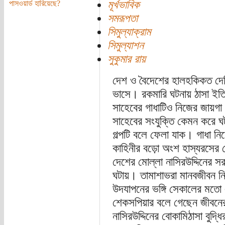
মূর্খভাবিক
পাসওয়ার্ড হারিয়েছে?
সমরূপতা
সিমুল্যাক্রাম
সিমুল্যাশন
সুকুমার রায়
দেশ ও বৈদেশের হালহকিকত দেখি
ভাসে। রকমারি ঘটনায় ঠাসা ইতিহ
সাহেবের গাধাটিও নিজের জায়গা 
সাহেবের সংযুক্তি কেমন করে ঘ
গল্পটি বলে ফেলা যাক। গাধা নি
কাহিনীর বড়ো অংশ হাস্যরসের য
দেশের মোল্লা নাসিরউদ্দিনের 
ঘটায়। তামাশাভরা মানবজীবন নিয়
উদযাপনের ভঙ্গি সেকালের মতো 
শেকসপিয়ার বলে গেছেন জীবনের 
নাসিরউদ্দিনের বোকামিঠাসা বুদ্