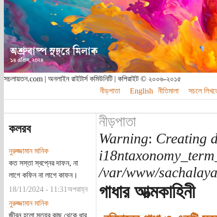
সচলায়তন.com | অনলাইন রাইটার্স কমিউনিটি | কপিরাইট © ২০০৬-২০১৫
নীড়পাতা
English
নীতিমালা
সচলে লিখত
নীড়পাতা
কলরব
Warning
:
Creating d
নুরুজ্জামান মানিক
i18ntaxonomy_term
কত সস্তা স্বপ্নের দাফন, না
/var/www/sachalayat
লাগে কফিন না লাগে কাফন।
গাধার আত্মকাহিনী
18/11/2024 - 11:31অপরাহ্ন
নুরুজ্জামান মানিক
জীবন হলো মৃত্যুর কাছ থেকে ধার