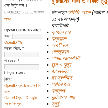
বুরিদানের গাধা ও একটি মৃত্
নেয়া কিছুটা সময় ।
লিখেছেন
অতিথি লেখক
(তারিখ: 
07/08/2024 - 11:53অপরাহ্ন
১১:৫৪অপরাহ্ন)
আরও
ক্যাটেগরি:
OpenID ব্যবহার করে লগইন
ব্লগরব্লগর
করুন:
রম্যরচনা
OpenID কি?
অর্থহীনতা
সদস্য পরিচয়:
*
কৌতুকরস
গাধার আত্মকাহিনী
পাসওয়ার্ড:
*
জন্ম ও মুত্যু
জ্ঞানভাবিক
ভুলোনা আমায়
দ্য ম্যাট্রিক্স
প্রতিরূপতা
OpenID ব্যবহার করে লগইন
বস্তুবাদ
করুন
বুরিদানের গাধা
Cancel OpenID login
মুমূর্ষু
সদস্য নিবন্ধন