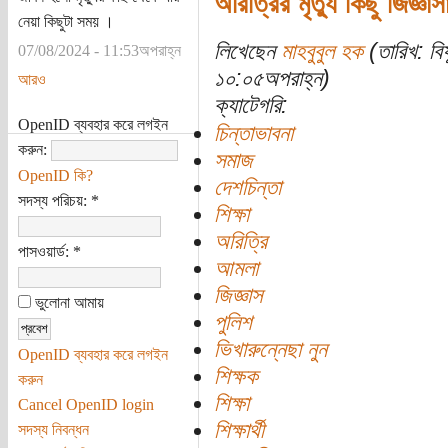
অরিত্রির মৃত্যু কিছু জিজ্ঞাস
নেয়া কিছুটা সময় ।
লিখেছেন
মাহবুবুল হক
(তারিখ: বি
07/08/2024 - 11:53অপরাহ্ন
১০:০৫অপরাহ্ন)
আরও
ক্যাটেগরি:
OpenID ব্যবহার করে লগইন
চিন্তাভাবনা
করুন:
সমাজ
OpenID কি?
দেশচিন্তা
সদস্য পরিচয়:
*
শিক্ষা
অরিত্রি
পাসওয়ার্ড:
*
আমলা
জিজ্ঞাস
ভুলোনা আমায়
পুলিশ
ভিখারুন্নেছা নুন
OpenID ব্যবহার করে লগইন
শিক্ষক
করুন
শিক্ষা
Cancel OpenID login
শিক্ষার্থী
সদস্য নিবন্ধন