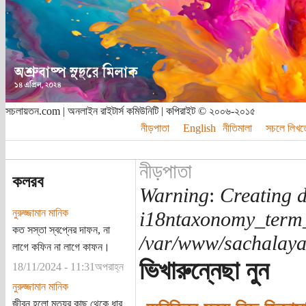
সচলায়তন.com | অনলাইন রাইটার্স কমিউনিটি | কপিরাইট © ২০০৬-২০১৫
নীড়পাতা
English
নীতিমালা
সচলে লিখত
নীড়পাতা
কলরব
Warning
:
Creating d
নুরুজ্জামান মানিক
i18ntaxonomy_term
কত সস্তা স্বপ্নের দাফন, না
/var/www/sachalayat
লাগে কফিন না লাগে কাফন।
ভিখারুন্নেছা নুন
18/11/2024 - 11:31অপরাহ্ন
নুরুজ্জামান মানিক
জীবন হলো মৃত্যুর কাছ থেকে ধার