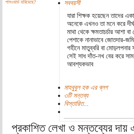
সববয়সী
পাসওয়ার্ড হারিয়েছে?
যারা শিক্ষক হয়েছেন তাদের এ
অনেকে এখনও তা মনে করে দীর্
মাথা থেকে ক্ষমতাচর্চার আশা বা
পেশাকে নানাভাবে জোতদার-জমি
গহীনে মাতুব্বরি বা মোড়লপনার 
সেই সাধ দাঁত-নখ বের করে সা
আবশ্যকভাব
মাহবুবুল হক এর ব্লগ
৩টি মন্তব্য
বিস্তারিত...
প্রকাশিত লেখা ও মন্তব্যের দায় 