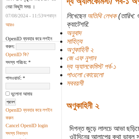
দ্য অ্যালকেমিস্ট/ পর্ব-১ অ
নেয়া কিছুটা সময় ।
লিখেছেন
অতিথি লেখক
(তারিখ: শ
07/08/2024 - 11:53অপরাহ্ন
ক্যাটেগরি:
আরও
অনুবাদ
OpenID ব্যবহার করে লগইন
সাহিত্য
করুন:
অণুকাহিনী ২
OpenID কি?
জে এফ নুশান
সদস্য পরিচয়:
*
দ্য অ্যালকেমিস্ট পর্ব-১
পাওলো কোয়েলো
পাসওয়ার্ড:
*
সববয়সী
ভুলোনা আমায়
অণুকাহিনী ২
OpenID ব্যবহার করে লগইন
করুন
Cancel OpenID login
দিগন্ত জুড়ে লালচে আভা ছড়িয়ে
সদস্য নিবন্ধন
ওইদিনের আলাপের কথা ভাবল সান