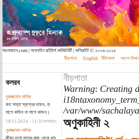
সচলায়তন.com | অনলাইন রাইটার্স কমিউনিটি | কপিরাইট © ২০০৬-২০১৫
নীড়পাতা
English
নীতিমালা
সচলে লিখত
নীড়পাতা
কলরব
Warning
:
Creating d
নুরুজ্জামান মানিক
i18ntaxonomy_term
কত সস্তা স্বপ্নের দাফন, না
/var/www/sachalayat
লাগে কফিন না লাগে কাফন।
অণুকাহিনী ২
18/11/2024 - 11:31অপরাহ্ন
নুরুজ্জামান মানিক
জীবন হলো মৃত্যুর কাছ থেকে ধার