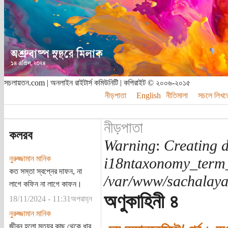
সচলায়তন.com | অনলাইন রাইটার্স কমিউনিটি | কপিরাইট © ২০০৬-২০১৫
নীড়পাতা
English
নীতিমালা
সচলে লিখত
নীড়পাতা
কলরব
Warning
:
Creating d
নুরুজ্জামান মানিক
i18ntaxonomy_term
কত সস্তা স্বপ্নের দাফন, না
/var/www/sachalayat
লাগে কফিন না লাগে কাফন।
অণুকাহিনী ৪
18/11/2024 - 11:31অপরাহ্ন
নুরুজ্জামান মানিক
জীবন হলো মৃত্যুর কাছ থেকে ধার