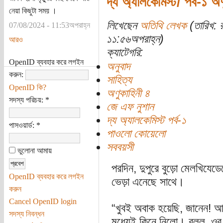
দ্য অ্যালকেমিস্ট/ পর্ব-১ অ
নেয়া কিছুটা সময় ।
লিখেছেন
অতিথি লেখক
(তারিখ: 
07/08/2024 - 11:53অপরাহ্ন
১১:৫৬অপরাহ্ন)
আরও
ক্যাটেগরি:
OpenID ব্যবহার করে লগইন
অনুবাদ
করুন:
সাহিত্য
OpenID কি?
অণুকাহিনী ৪
সদস্য পরিচয়:
*
জে এফ নুশান
দ্য অ্যালকেমিস্ট পর্ব-১
পাসওয়ার্ড:
*
পাওলো কোয়েলো
সববয়সী
ভুলোনা আমায়
পরদিন, দুপুরে বুড়ো মেলখিযেড
OpenID ব্যবহার করে লগইন
ভেড়া এনেছে সাথে।
করুন
Cancel OpenID login
“খুবই অবাক হয়েছি, জানেন! আম
সদস্য নিবন্ধন
মধ্যেই কিনে নিলো। বলল, ওর ন