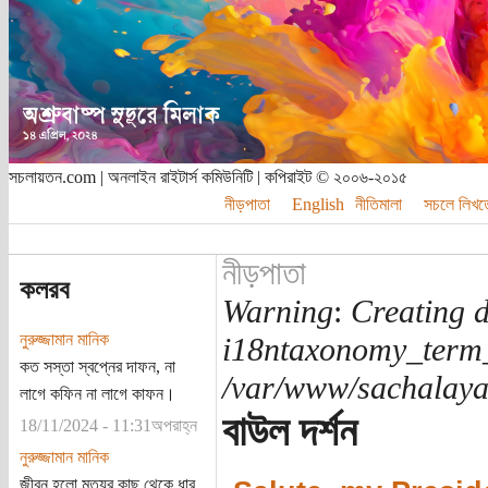
সচলায়তন.com | অনলাইন রাইটার্স কমিউনিটি | কপিরাইট © ২০০৬-২০১৫
নীড়পাতা
English
নীতিমালা
সচলে লিখত
নীড়পাতা
কলরব
Warning
:
Creating d
নুরুজ্জামান মানিক
i18ntaxonomy_term
কত সস্তা স্বপ্নের দাফন, না
/var/www/sachalayat
লাগে কফিন না লাগে কাফন।
বাউল দর্শন
18/11/2024 - 11:31অপরাহ্ন
নুরুজ্জামান মানিক
জীবন হলো মৃত্যুর কাছ থেকে ধার