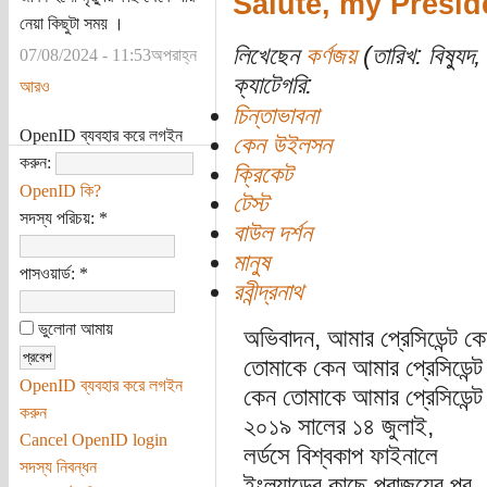
Salute, my Presi
নেয়া কিছুটা সময় ।
লিখেছেন
কর্ণজয়
(তারিখ: বিষ্যু
07/08/2024 - 11:53অপরাহ্ন
ক্যাটেগরি:
আরও
চিন্তাভাবনা
OpenID ব্যবহার করে লগইন
কেন উইলসন
করুন:
ক্রিকেট
OpenID কি?
টেস্ট
সদস্য পরিচয়:
*
বাউল দর্শন
মানুষ
পাসওয়ার্ড:
*
রবীন্দ্রনাথ
ভুলোনা আমায়
অভিবাদন, আমার প্রেসিডেন্ট 
তোমাকে কেন আমার প্রেসিডেন্
OpenID ব্যবহার করে লগইন
কেন তোমাকে আমার প্রেসিডেন্
করুন
২০১৯ সালের ১৪ জুলাই,
Cancel OpenID login
লর্ডসে বিশ্বকাপ ফাইনালে
সদস্য নিবন্ধন
ইংল্যান্ডের কাছে পরাজয়ের পর