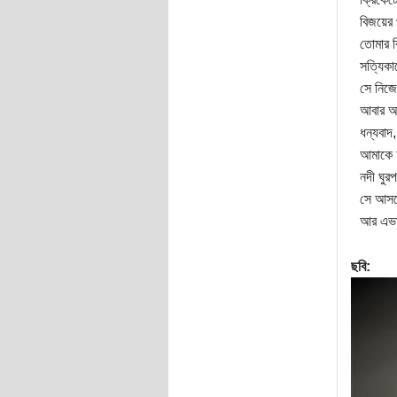
বিজয়ের 
তোমার ব
সত্যিকা
সে নিজে
আবার আম
ধন্যবাদ
আমাকে আ
নদী ঘুর
সে আসলে
আর এভাব
ছবি: