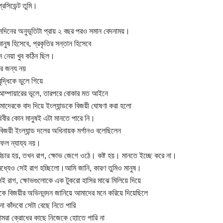
রেসিডেন্ট তুমি।
দিনের অনুভূতিটা প্রায় ২ বছর পরও সমান বেদনাময়।
মানুষ হিসেবে, প্রকৃতির সন্তান হিসেবে
ে নেয়া খুব কঠিন ছিল।
ার জন্য নয়
ুদ্ধিকে ভুলে গিয়ে
আম্পায়ারের ভূলে, তারপরে বোকার মত আইনে
াদেরকে বাদ দিয়ে ইংল্যান্ডকে বিজয়ী ঘোষণা করা হলো
িবীর কোন মানুষই এটা মানতে পারে নি।
িজয়ী ইংল্যান্ড দলের অধিনায়ক মর্গানও বলেছিলেন
ফল ন্যায্য নয়।
চার হয়, তখন রাগ, ক্ষোভ জেগে ওঠে। কষ্ট হয়। মানতে ইচ্ছে করে না।
ধ্যেও সেই রাগ হচ্ছিলো।আমি জানি, কারণ তুমিও মানুষ।
সেই রাগ, ক্ষোভগুলোকে এক টুকরো হাসির মাঝে মিলিয়ে দিয়ে
্ডকে বিজয়ীর অভিননন্দন জানিয়ে আমাদের মনে করিয়ে দিয়েছিলে
না কাঁদবো সেটা বেছে নিতে পারি
আমরা ক্রোধের কাছে নিজেকে হাোতে পারি না