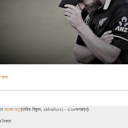
 ব্লগ
ছেন
তারেক অণু
(তারিখ: বিষ্যুদ, ২৪/০৬/২০২১ - ২:২৯অপরাহ্ন)
দর নৈবদ্য