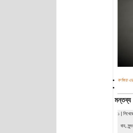
কর্ণজয় এর
মন্তব্য
১ | লিখে
বাহ, সুন্