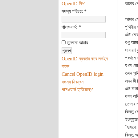
OpenID কি?
আমার প্
সদস্য পরিচয়:
*
আমার সে
পাসওয়ার্ড:
*
পৃথিবীর 
এটা মেন
শুধু আম
ভুলোনা আমায়
সাধারণ ব
প্রথমে 
OpenID ব্যবহার করে লগইন
যখন তোম
করুন
তখন পৃথ
Cancel OpenID login
এমনকী ব
সদস্য নিবন্ধন
এই ফলা
পাসওয়ার্ড হারিয়েছে?
যখন অবি
তোমার ম
কিন্তু 
ইংল্যান
“হাসবো 
কিন্তু 