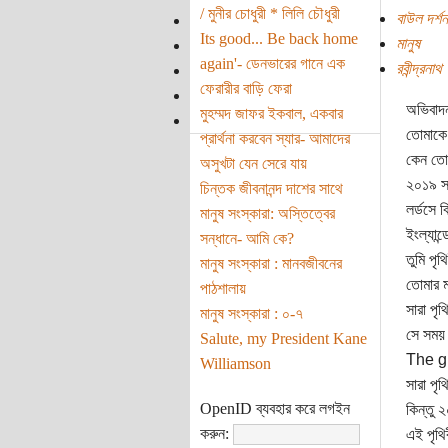
/ মুনীর চোধুরী * লিলি চৌধুরী
বাউল দর্শন
Its good... Be back home
মানুষ
again'- ডেনভারের গানে এক
রবীন্দ্রনাথ
ফেরারীর বাড়ি ফেরা
অভিবাদন
মুহম্মদ জাফর ইকবাল, একবার
তোমাকে 
প্রার্থনা করবেন স্যার- আমাদের
কেন তোম
অসুখটা যেন সেরে যায়
২০১৯ সা
চিন্তক জীবনানন্দ দাশের সাথে
লর্ডসে 
মানুষ সংস্কারা: অস্তিত্বের
ইংল্যান
সন্ধানে- আমি কে?
তুমি পৃ
মানুষ সংস্কারা : মানবজীবনের
তোমার ম
পাঠশালায়
সারা পৃ
মানুষ সংস্কারা : ০-৭
সে সময় 
Salute, my President Kane
The g
Williamson
সারা পৃ
OpenID ব্যবহার করে লগইন
কিন্তু 
করুন:
এই পৃথিব