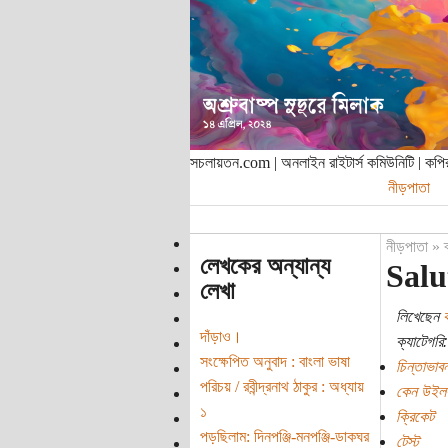
সচলায়তন.com | অনলাইন রাইটার্স কমিউনিটি | ক
নীড়পাতা
নীড়পাতা
»
লেখকের অন্যান্য
Salu
লেখা
লিখেছেন
ক
দাঁড়াও।
ক্যাটেগরি:
সংক্ষেপিত অনুবাদ : বাংলা ভাষা
চিন্তাভাবন
পরিচয় / রবীন্দ্রনাথ ঠাকুর : অধ্যায়
কেন উইল
১
ক্রিকেট
পড়ছিলাম: দিনপঞ্জি-মনপঞ্জি-ডাকঘর
টেস্ট