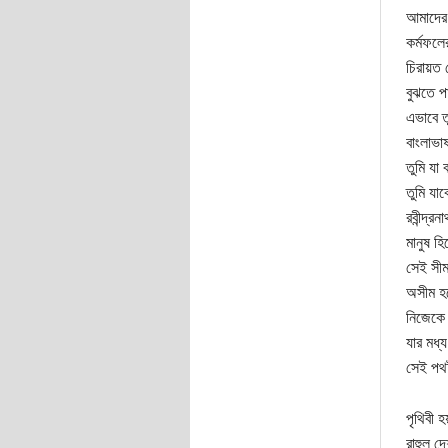
আমাদের 
কর্মফলে
চিরায়ত 
বুঝতে প
এভাবে ত
বাংলাভাষ
তুমি যা
তুমি যা
রবীন্দ্
মানুষ হি
সেই সীম
অসীম হ
নিজেকে খ
যার মধ্
সেই পথট
পৃথিবী হ
রাহুল দ