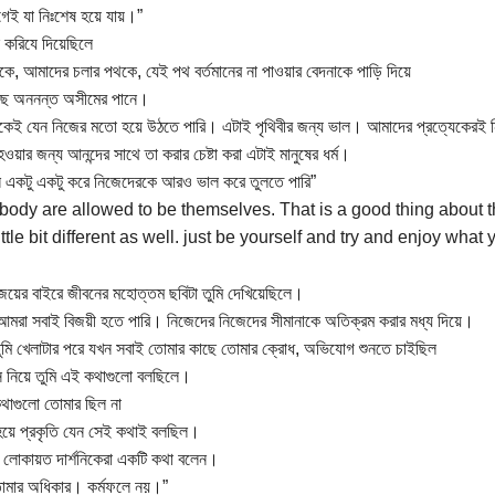
েই যা নিঃশেষ হয়ে যায়।”
ে করিযে দিয়েছিলে
ে, আমাদের চলার পথকে, যেই পথ বর্তমানের না পাওয়ার বেদনাকে পাড়ি দিয়ে
ছে অননন্ত অসীমের পানে।
েকেই যেন নিজের মতো হয়ে উঠতে পারি। এটাই পৃথিবীর জন্য ভাল। আমাদের প্রত্যেকেরই 
ওয়ার জন্য আনন্দের সাথে তা করার চেষ্টা করা এটাই মানুষের ধর্ম।
ন একটু একটু করে নিজেদেরকে আরও ভাল করে তুলতে পারি”
body are allowed to be themselves. That is a good thing about 
ittle bit different as well. just be yourself and try and enjoy what 
য়ের বাইরে জীবনের মহোত্তম ছবিটা তুমি দেখিয়েছিলে।
আমরা সবাই বিজয়ী হতে পারি। নিজেদের নিজেদের সীমানাকে অতিক্রম করার মধ্য দিয়ে।
ুমি খেলাটার পরে যখন সবাই তোমার কাছে তোমার ক্রোধ, অভিযোগ শুনতে চাইছিল
সি নিয়ে তুমি এই কথাগুলো বলছিলে।
থাগুলো তোমার ছিল না
য়ে প্রকৃতি যেন সেই কথাই বলছিল।
লোকায়ত দার্শনিকেরা একটি কথা বলেন।
তোমার অধিকার। কর্মফলে নয়।”