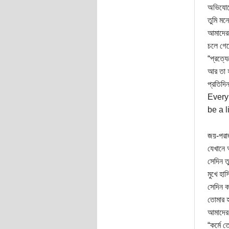
অভিযোগ
তুমি মন
আমাদেরক
চলে গে
“প্রত্য
আর তা হ
প্রতিদি
Every
be a l
জয়-পরাজ
যেখানে 
সেদিন ত
মুখে হা
সেদিন ক
তোমার হ
আমাদের 
“কর্মে 