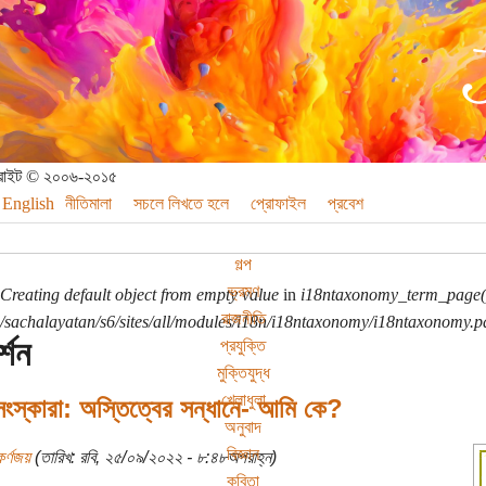
পিরাইট © ২০০৬-২০১৫
English
নীতিমালা
সচলে লিখতে হলে
প্রোফাইল
প্রবেশ
গল্প
ভ্রমণ
Creating default object from empty value
in
i18ntaxonomy_term_page(
রাজনীতি
sachalayatan/s6/sites/all/modules/i18n/i18ntaxonomy/i18ntaxonomy.p
র্শন
প্রযুক্তি
মুক্তিযুদ্ধ
খেলাধুলা
সংস্কারা: অস্তিত্বের সন্ধানে- আমি কে?
অনুবাদ
বিজ্ঞান
র্ণজয়
(তারিখ: রবি, ২৫/০৯/২০২২ - ৮:৪৮অপরাহ্ন)
কবিতা