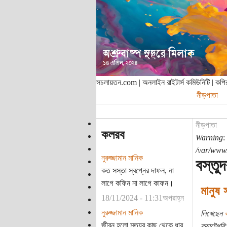
সচলায়তন.com | অনলাইন রাইটার্স কমিউনিটি | ক
নীড়পাতা
নীড়পাতা
কলরব
Warning
:
/var/www/
নুরুজ্জামান মানিক
বস্তুদ
কত সস্তা স্বপ্নের দাফন, না
লাগে কফিন না লাগে কাফন।
মানুষ 
18/11/2024 - 11:31অপরাহ্ন
নুরুজ্জামান মানিক
লিখেছেন
ক
জীবন হলো মৃত্যুর কাছ থেকে ধার
ক্যাটেগরি: