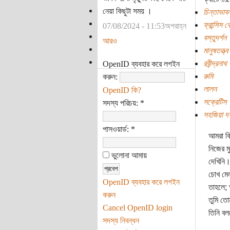
নেয়া কিছুটা সময় ।
চিন্তাভাবন
ফ্রান্সিস 
07/08/2024 - 11:53অপরাহ্ন
বস্তুদর্শন
আরও
মানুষতত্ত্ব
রবীন্দ্রনাথ
OpenID ব্যবহার করে লগইন
রুমি
করুন:
লালন
OpenID কি?
সক্রেটিস
সদস্য পরিচয়:
*
সহজিয়া দর
পাসওয়ার্ড:
*
আমরা ক
নিজের ম
ভুলোনা আমায়
দেখিনি
চোখ মে
OpenID ব্যবহার করে লগইন
তাহলে;
করুন
তুমি ত
Cancel OpenID login
তিনি ব
সদস্য নিবন্ধন