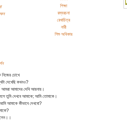
শিক্ষা
া
রম্যরচনা
বেকন
রেখাচিত্র
নারী
শিশু অধিকার
্শন
ি নিজের চোখে
ুখটা দেখেছি কখনও?
। আমরা আমাদের দেখি আয়নায়।
ললে তুমি দেখবে আমাকে; আমি তোমাকে।
 আমি আমাকে কীভাবে দেখবো?
োমাকে?
ললেন।।