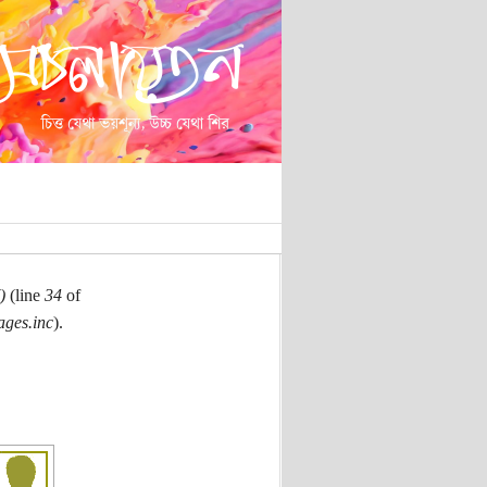
)
(line
34
of
ages.inc
).