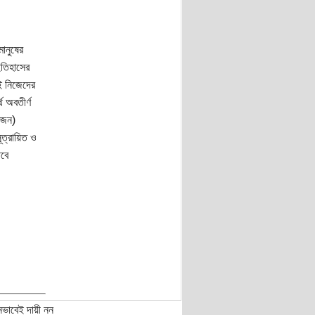
মানুষের
তিহাসের
াই নিজেদের
ে অবতীর্ণ
রিজন)
সূত্রায়িত ও
তবে
নভাবেই দায়ী নন