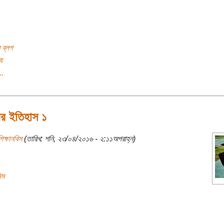
 ব্লগ
য
..
ের ইতিহাস ১
িক্ষানবিস
(তারিখ: শনি, ২৩/০৪/২০১৬ - ২:১১অপরাহ্ন)
িস