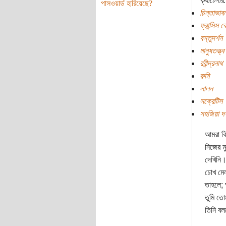
ক্যাটেগরি:
পাসওয়ার্ড হারিয়েছে?
চিন্তাভাবন
ফ্রান্সিস 
বস্তুদর্শন
মানুষতত্ত্ব
রবীন্দ্রনাথ
রুমি
লালন
সক্রেটিস
সহজিয়া দর
আমরা ক
নিজের ম
দেখিনি
চোখ মে
তাহলে;
তুমি ত
তিনি ব