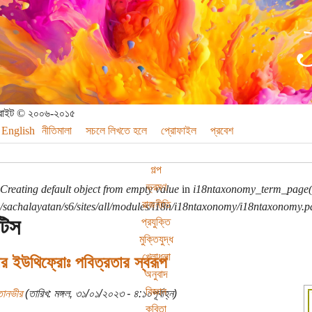
পিরাইট © ২০০৬-২০১৫
English
নীতিমালা
সচলে লিখতে হলে
প্রোফাইল
প্রবেশ
গল্প
ভ্রমণ
Creating default object from empty value
in
i18ntaxonomy_term_page(
রাজনীতি
sachalayatan/s6/sites/all/modules/i18n/i18ntaxonomy/i18ntaxonomy.p
টিস
প্রযুক্তি
মুক্তিযুদ্ধ
খেলাধুলা
র ইউথিফ্রোঃ পবিত্রতার স্বরূপ
অনুবাদ
বিজ্ঞান
তানভীর
(তারিখ: মঙ্গল, ৩১/০১/২০২৩ - ৪:১০পূর্বাহ্ন)
কবিতা