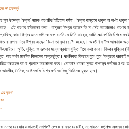
র বা তদুর্দ্ধ)
র মূল উদ্দেশ্য 'ঈশ্বর' নামক ধারণাটির ইতিহাস
বর্ণনা
। ঈশ্বর বাস্তবে থাকুক বা না-ই থাকুক 
 আছে—এই ধারণার ইতিহাসই বলব। বাস্তবে ঈশ্বর আছেন কি-না সেই আলোচনাও ধারণার ই
প্রোথিত, কারণ ঈশ্বর এসে কাউকে বলে যাননি যে তিনি আছেন, জাতি-ধর্ম-বর্ণ নির্বেশেষে সব
যুক্তি বা কল্পনা দিয়ে ঈশ্বর আছেন কি-না তা বুঝার চেষ্টা করেছে। অবতীর্ণ বাণীও আক্ষরিক অর্থ
উৎসারিত। স্মৃতি, যুক্তি, ও কল্পনার মধ্যে প্রথমে যুক্তি নিয়ে কথা বলব। বিজ্ঞান যুক্তির (
ক্ত, আর দর্শন মানবিক বিজ্ঞানের অন্তর্ভুক্ত। দার্শনিকরা কিভাবে যুগে যুগে ঈশ্বরের ধারণাটি 
্রায়িত করেছেন তা-ই প্রথমে আলোচনা করব। ফোকাস থাকবে মূলত পাশ্চাত্য দর্শনের উপর, 
ে ভারতীয়, চৈনিক, ও ইসলামি বিশ্বে দর্শনের কিছু জিনিসও যুক্ত হবে।
 এর ব্লগ
ব্য
..
ও মন্তব্যের দায় একান্তই সংশ্লিষ্ট লেখক বা মন্তব্যকারীর, সচলায়তন কর্তৃপক্ষ এজন্য কো