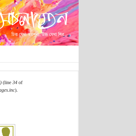
)
(line
34
of
ages.inc
).