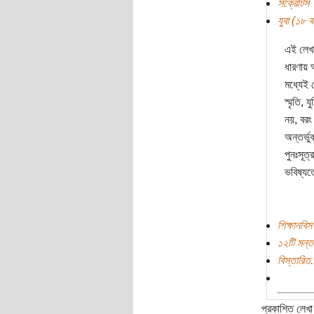
সক্রেটিস
যুবা (১৮ বছ
এই লেখা
ধারণায়
মধ্যেই 
স্মৃতি, 
নয়, বরং 
অন্তর্ভু
পুনঃসূত
ভবিষ্যত
শিক্ষানবিস
১২টি মন্ত
বিস্তারিত.
প্রকাশিত লেখা 