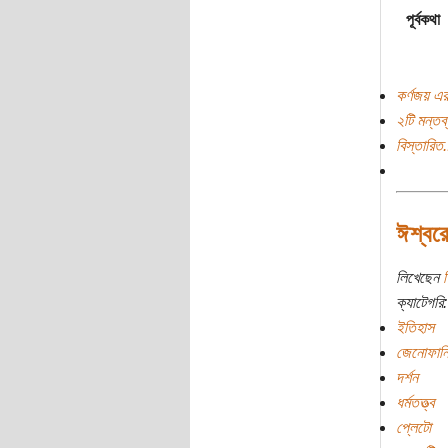
পূর্বকথা
কর্ণজয় এর
২টি মন্তব্
বিস্তারিত.
ঈশ্বর
লিখেছেন
শ
ক্যাটেগরি:
ইতিহাস
জেনোফান
দর্শন
ধর্মতত্ত্ব
প্লেটো