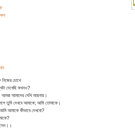
া
বেকন
্শন
ি নিজের চোখে
ুখটা দেখেছি কখনও?
। আমরা আমাদের দেখি আয়নায়।
ললে তুমি দেখবে আমাকে; আমি তোমাকে।
 আমি আমাকে কীভাবে দেখবো?
োমাকে?
ললেন।।