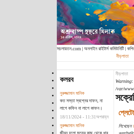
সচলায়তন.com | অনলাইন রাইটার্স কমিউনিটি | ক
নীড়পাতা
নীড়পাতা
কলরব
Warning
:
/var/www/
নুরুজ্জামান মানিক
সক্রে
কত সস্তা স্বপ্নের দাফন, না
লাগে কফিন না লাগে কাফন।
প্লেটো
18/11/2024 - 11:31অপরাহ্ন
নুরুজ্জামান মানিক
লিখেছেন
জীবন হলো মৃত্যুর কাছ থেকে ধার
ক্যাটেগরি: