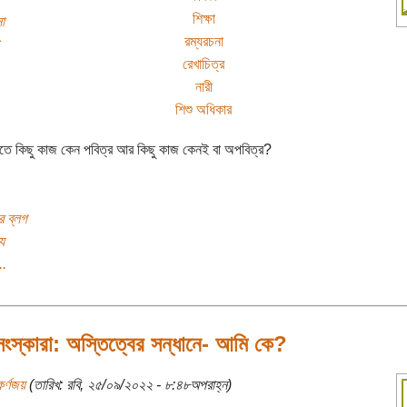
শিক্ষা
া
রম্যরচনা
রেখাচিত্র
নারী
শিশু অধিকার
ীতে কিছু কাজ কেন পবিত্র আর কিছু কাজ কেনই বা অপবিত্র?
র ব্লগ
য
..
সংস্কারা: অস্তিত্বের সন্ধানে- আমি কে?
র্ণজয়
(তারিখ: রবি, ২৫/০৯/২০২২ - ৮:৪৮অপরাহ্ন)