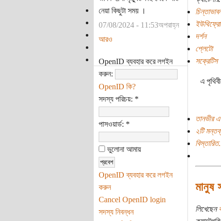
নেয়া কিছুটা সময় ।
চিন্তাভাবন
ইউথিফ্রো
07/08/2024 - 11:53অপরাহ্ন
দর্শন
আরও
প্লেটো
সক্রেটিস
OpenID ব্যবহার করে লগইন
করুন:
এ পৃথিব
OpenID কি?
সদস্য পরিচয়:
*
তানভীর এ
পাসওয়ার্ড:
*
২টি মন্তব্
বিস্তারিত.
ভুলোনা আমায়
OpenID ব্যবহার করে লগইন
মানুষ 
করুন
Cancel OpenID login
লিখেছেন
ক
সদস্য নিবন্ধন