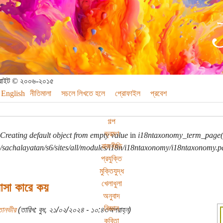
পিরাইট © ২০০৬-২০১৫
English
নীতিমালা
সচলে লিখতে হলে
প্রোফাইল
প্রবেশ
গল্প
ভ্রমণ
Creating default object from empty value
in
i18ntaxonomy_term_page(
রাজনীতি
sachalayatan/s6/sites/all/modules/i18n/i18ntaxonomy/i18ntaxonomy.p
প্রযুক্তি
মুক্তিযুদ্ধ
খেলাধুলা
াসা কারে কয়
অনুবাদ
বিজ্ঞান
তানভীর
(তারিখ: বুধ, ২১/০২/২০২৪ - ১০:৪৩অপরাহ্ন)
কবিতা