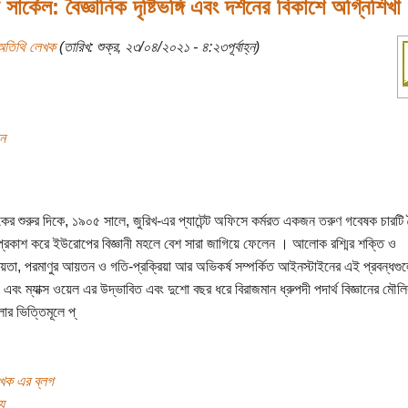
সার্কেল: বৈজ্ঞানিক দৃষ্টিভঙ্গি এবং দর্শনের বিকাশে অগ্নিশিখা
অতিথি লেখক
(তারিখ: শুক্র, ২৩/০৪/২০২১ - ৪:২৩পূর্বাহ্ন)
ন
ের শুরুর দিকে, ১৯০৫ সালে, জুরিখ-এর প্যাটেন্ট অফিসে কর্মরত একজন তরুণ গবেষক চারটি ব
 প্রকাশ করে ইউরোপের বিজ্ঞানী মহলে বেশ সারা জাগিয়ে ফেলেন । আলোক রশ্মির শক্তি ও
রিয়তা, পরমাণুর আয়তন ও গতি-প্রক্রিয়া আর অভিকর্ষ সম্পর্কিত আইনস্টাইনের এই প্রবন্ধগু
 এবং ম্যাক্স ওয়েল এর উদ্ভাবিত এবং দুশো বছর ধরে বিরাজমান ধ্রুপদী পদার্থ বিজ্ঞানের মৌল
োর ভিত্তিমূলে প্
খক এর ব্লগ
য