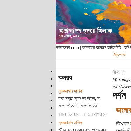
সচলায়তন.com | অনলাইন রাইটার্স কমিউনিটি | ক
নীড়পাতা
নীড়পাতা
কলরব
Warning
:
/var/www/
নুরুজ্জামান মানিক
দর্শন
কত সস্তা স্বপ্নের দাফন, না
লাগে কফিন না লাগে কাফন।
ভালোব
18/11/2024 - 11:31অপরাহ্ন
নুরুজ্জামান মানিক
লিখেছেন
জীবন হলো মৃত্যুর কাছ থেকে ধার
ক্যাটেগরি: