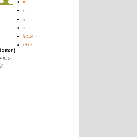
৪
৫
৬
৭
উত্তর ›
শেষ »
 Botton)
 সবচেয়ে
ুই