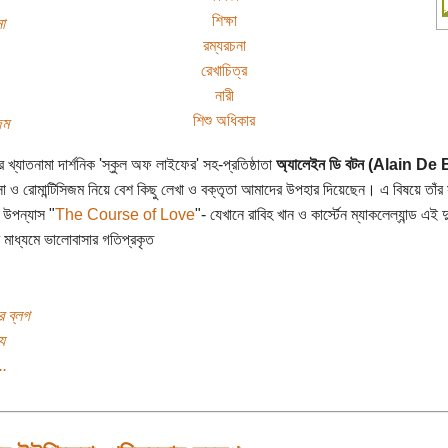
শিক্ষা
া
রম্যরচনা
রেখাচিত্র
নারী
শিশু অধিকার
জম
 খ্যাতনামা দার্শনিক 'স্কুল অফ লাইফের' সহ-প্রতিষ্ঠাতা
অ্যালেইন ডি বটন (Alain De
া ও রোমান্টিসিজম নিয়ে বেশ কিছু লেখা ও বক্তৃতা আমাদের উপহার দিয়েছেন। এ বিষয়ে তাঁর
 উপন্যাস "
The Course of Love
"- যেখানে রাবিহ খান ও কার্স্টেন ম্যাকলেল্যান্ড এই দ
র মাধ্যমে ভালোবাসার গতিপ্রকৃত
র ব্লগ
য
..