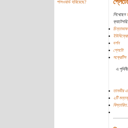
প্লেটো
পাসওয়ার্ড হারিয়েছে?
লিখেছেন
ক্যাটেগরি:
চিন্তাভাবন
ইউথিফ্রো
দর্শন
প্লেটো
সক্রেটিস
এ পৃথিব
তানভীর এ
২টি মন্তব্
বিস্তারিত.