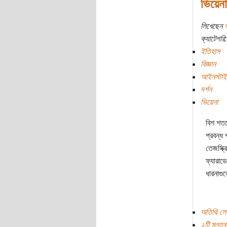
ভিয়েনা 
লিখেছেন
ক্যাটেগরি:
ইতিহাস
বিজ্ঞান
আইনস্টাই
দর্শন
ভিয়েনা
বিশ শতক
প্রবন্ধ
তেজস্ক্
ফ্যারাডে
ধারনাগুল
অতিথি লে
২টি মন্তব্