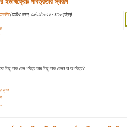
র ইউথিফ্রোঃ পবিত্রতার স্বরূপ
তানভীর
(তারিখ: মঙ্গল, ৩১/০১/২০২৩ - ৪:১০পূর্বাহ্ন)
া
ীতে কিছু কাজ কেন পবিত্র আর কিছু কাজ কেনই বা অপবিত্র?
র ব্লগ
য
..