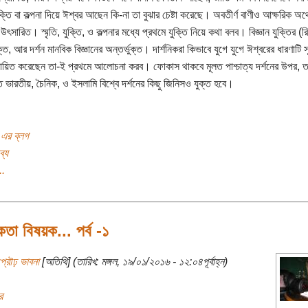
যুক্তি বা কল্পনা দিয়ে ঈশ্বর আছেন কি-না তা বুঝার চেষ্টা করেছে। অবতীর্ণ বাণীও আক্ষরিক অর্থ
উৎসারিত। স্মৃতি, যুক্তি, ও কল্পনার মধ্যে প্রথমে যুক্তি নিয়ে কথা বলব। বিজ্ঞান যুক্তির (
ক্ত, আর দর্শন মানবিক বিজ্ঞানের অন্তর্ভুক্ত। দার্শনিকরা কিভাবে যুগে যুগে ঈশ্বরের ধারণাটি 
্রায়িত করেছেন তা-ই প্রথমে আলোচনা করব। ফোকাস থাকবে মূলত পাশ্চাত্য দর্শনের উপর, 
ে ভারতীয়, চৈনিক, ও ইসলামি বিশ্বে দর্শনের কিছু জিনিসও যুক্ত হবে।
 এর ব্লগ
ব্য
..
কতা বিষয়ক... পর্ব -১
্রৌঢ় ভাবনা
[অতিথি] (তারিখ: মঙ্গল, ১৯/০১/২০১৬ - ১২:০৪পূর্বাহ্ন)
র