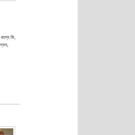
 রহস্য কি,
দ্ভব,