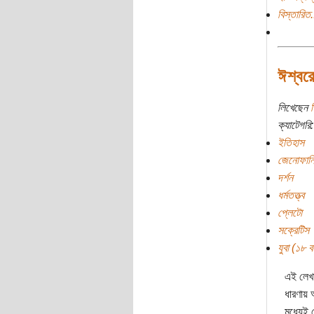
বিস্তারিত.
ঈশ্বর
লিখেছেন
শ
ক্যাটেগরি:
ইতিহাস
জেনোফান
দর্শন
ধর্মতত্ত্ব
প্লেটো
সক্রেটিস
যুবা (১৮ বছ
এই লেখা
ধারণায়
মধ্যেই 