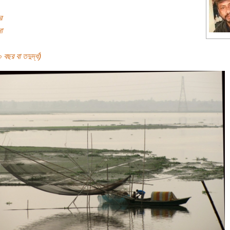
র
া
বছর বা তদুর্দ্ধ)