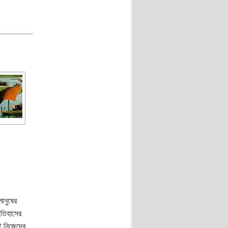
মানুষের
তিহাসের
াই নিজেদের