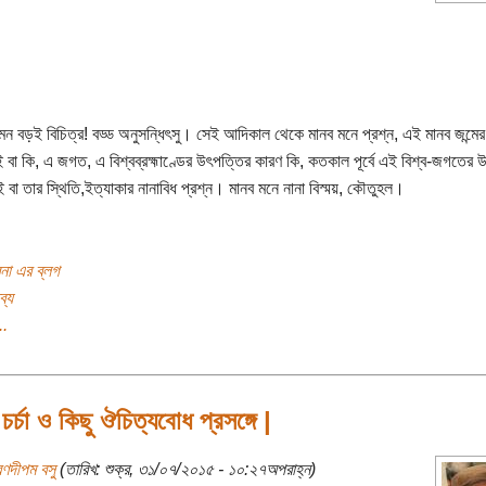
মন বড়ই বিচিত্র! বড্ড অনুসন্ধিৎসু। সেই আদিকাল থেকে মানব মনে প্রশ্ন, এই মানব জন্মের
যই বা কি, এ জগত, এ বিশ্বব্রহ্মাণ্ডের উৎপত্তির কারণ কি, কতকাল পূর্বে এই বিশ্ব-জগতের উ
বা তার স্থিতি,ইত্যাকার নানাবিধ প্রশ্ন। মানব মনে নানা বিস্ময়, কৌতুহল।
বনা এর ব্লগ
ব্য
..
 চর্চা ও কিছু ঔচিত্যবোধ প্রসঙ্গে |
রণদীপম বসু
(তারিখ: শুক্র, ৩১/০৭/২০১৫ - ১০:২৭অপরাহ্ন)