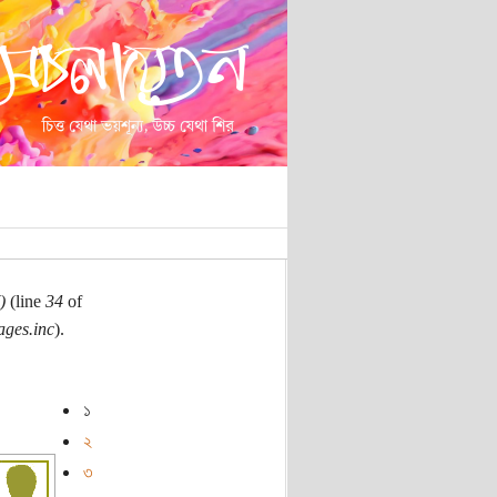
)
(line
34
of
ages.inc
).
১
২
৩