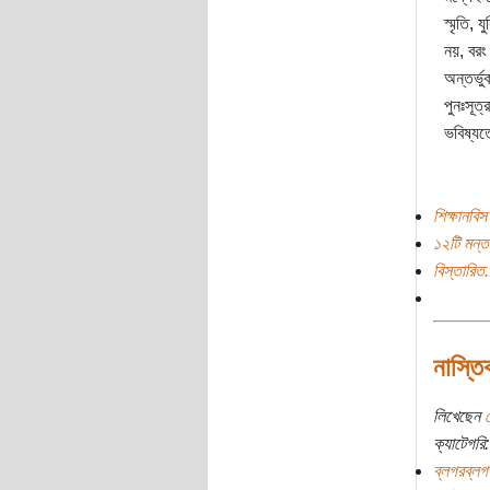
স্মৃতি, 
নয়, বরং 
অন্তর্ভু
পুনঃসূত
ভবিষ্যত
শিক্ষানবিস
১২টি মন্ত
বিস্তারিত.
নাস্তি
লিখেছেন
প
ক্যাটেগরি:
ব্লগরব্লগ