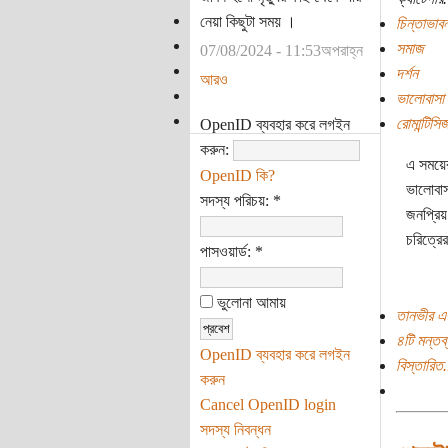
নেয়া কিছুটা সময় ।
চিন্তাভাবন
সমাজ
07/08/2024 - 11:53অপরাহ্ন
দর্শন
আরও
ভালোবাসা
রোমান্টিসি
OpenID ব্যবহার করে লগইন
করুন:
এ সময়ের
OpenID কি?
ভালোবাস
সদস্য পরিচয়:
*
জনপ্রিয়
চরিত্রে
পাসওয়ার্ড:
*
ভুলোনা আমায়
তানভীর এ
৪টি মন্তব্
OpenID ব্যবহার করে লগইন
বিস্তারিত.
করুন
Cancel OpenID login
সদস্য নিবন্ধন