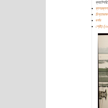
ক্যাটেগরি:
ব্লগরব্লগ
চিন্তাভাবন
দর্শন
প্রৌঢ় (৩০ 