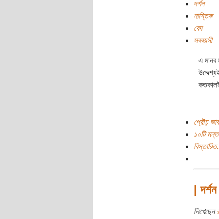
দর্শন
নাস্তিক
বেদ
সববয়সী
এ মানব 
উদ্দেশ্
কতকালই 
প্রৌঢ় ভা
১০টি মন্ত
বিস্তারিত.
| দর্শন
লিখেছেন