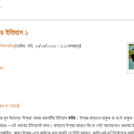
..
ের ইতিহাস ১
িক্ষানবিস
(তারিখ: শনি, ২৩/০৪/২০১৬ - ২:১১অপরাহ্ন)
িস
র বা তদুর্দ্ধ)
র মূল উদ্দেশ্য 'ঈশ্বর' নামক ধারণাটির ইতিহাস
বর্ণনা
। ঈশ্বর বাস্তবে থাকুক বা না-ই থাকুক 
 আছে—এই ধারণার ইতিহাসই বলব। বাস্তবে ঈশ্বর আছেন কি-না সেই আলোচনাও ধারণার ই
প্রোথিত, কারণ ঈশ্বর এসে কাউকে বলে যাননি যে তিনি আছেন, জাতি-ধর্ম-বর্ণ নির্বেশেষে সব