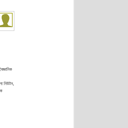
ৈজ্ঞানিক
লো নিউটন,
িক