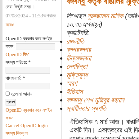
বঙ্গবন্ধু কর্তৃক বাঙালির মু
নেয়া কিছুটা সময় ।
লিখেছেন
নুরুজ্জামান মানিক
(তারিখ
07/08/2024 - 11:53অপরাহ্ন
১০:৩১অপরাহ্ন)
আরও
ক্যাটেগরি:
OpenID ব্যবহার করে লগইন
রাজনীতি
করুন:
ব্লগরব্লগর
OpenID কি?
চিন্তাভাবনা
সদস্য পরিচয়:
*
দেশচিন্তা
মুক্তিযুদ্ধ
পাসওয়ার্ড:
*
স্মরণ
ইতিহাস
ভুলোনা আমায়
বঙ্গবন্ধু শেখ মুজিবুর রহমান
স্বাধীনতার স্থপতি
OpenID ব্যবহার করে লগইন
করুন
ঐতিহাসিক ৭ মার্চ আজ। বাঙালির
Cancel OpenID login
একটি দিন। একাত্তরের এই দিনে স
সদস্য নিবন্ধন
রহমান রমনার রেসকোর্স ময়দানে