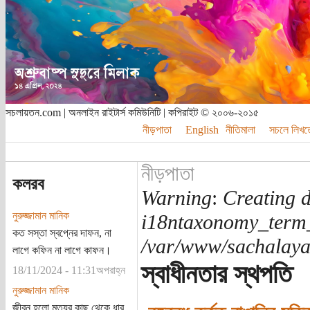
সচলায়তন.com | অনলাইন রাইটার্স কমিউনিটি | কপিরাইট © ২০০৬-২০১৫
নীড়পাতা
English
নীতিমালা
সচলে লিখত
নীড়পাতা
কলরব
Warning
:
Creating d
নুরুজ্জামান মানিক
i18ntaxonomy_term
কত সস্তা স্বপ্নের দাফন, না
/var/www/sachalayat
লাগে কফিন না লাগে কাফন।
স্বাধীনতার স্থপতি
18/11/2024 - 11:31অপরাহ্ন
নুরুজ্জামান মানিক
জীবন হলো মৃত্যুর কাছ থেকে ধার