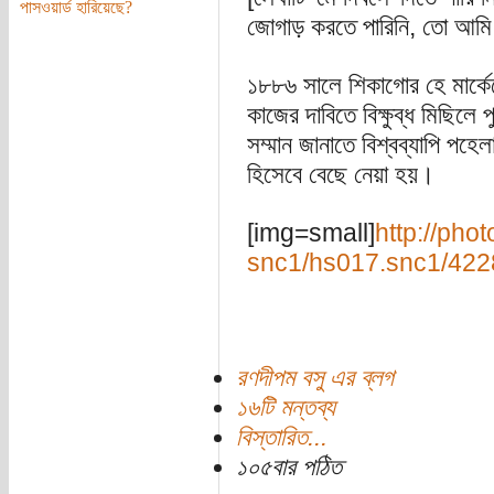
পাসওয়ার্ড হারিয়েছে?
জোগাড় করতে পারিনি, তো আমি
১৮৮৬ সালে শিকাগোর হে মার্কেট
কাজের দাবিতে বিক্ষুব্ধ মিছিলে
সম্মান জানাতে বিশ্বব্যাপি পহে
হিসেবে বেছে নেয়া হয়।
[img=small]
http://pho
snc1/hs017.snc1/42
রণদীপম বসু এর ব্লগ
১৬টি মন্তব্য
বিস্তারিত...
১০৫বার পঠিত