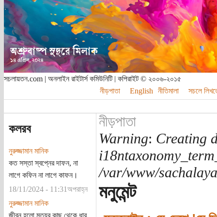
সচলায়তন.com | অনলাইন রাইটার্স কমিউনিটি | কপিরাইট © ২০০৬-২০১৫
নীড়পাতা
English
নীতিমালা
সচলে লিখত
নীড়পাতা
কলরব
Warning
:
Creating d
নুরুজ্জামান মানিক
i18ntaxonomy_term
কত সস্তা স্বপ্নের দাফন, না
/var/www/sachalayat
লাগে কফিন না লাগে কাফন।
মনুমেন্ট
18/11/2024 - 11:31অপরাহ্ন
নুরুজ্জামান মানিক
জীবন হলো মৃত্যুর কাছ থেকে ধার