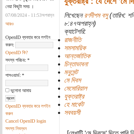
যুক্তরাষ্ট্র : যে দেশে 'মে 
নেয়া কিছুটা সময় ।
লিখেছেন
রণদীপম বসু
(তারিখ: শন
07/08/2024 - 11:53অপরাহ্ন
৮:৪৭অপরাহ্ন)
আরও
ক্যাটেগরি:
OpenID ব্যবহার করে লগইন
রাজনীতি
করুন:
সমসাময়িক
OpenID কি?
আন্তর্জাতিক
সদস্য পরিচয়:
*
চিন্তাভাবনা
মনুমেন্ট
পাসওয়ার্ড:
*
মে দিবস
মেমোরিয়াল
ভুলোনা আমায়
যুক্তরাষ্ট্র
হে মার্কেট
OpenID ব্যবহার করে লগইন
সববয়সী
করুন
Cancel OpenID login
সদস্য নিবন্ধন
[লেখাটি 'মে দিবসে' দিতে পার