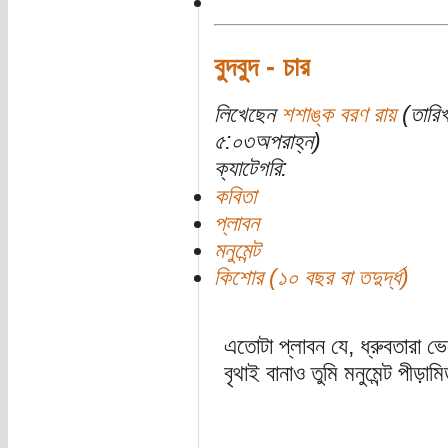
বুদ‌বুদ‌ - চার
লিখেছেন
শশাঙ্ক বরণ রায়
(তারিখ
৫:০৩অপরাহ্ন)
ক্যাটেগরি:
কবিতা
প্লাবন
মনুমেন্ট
কিশোর (১০ বছর বা তদুর্দ্ধ)
এতোটা প্লাবন যে, ধ্রুবতারা ভ
বৃথাই বানাও তুমি মনুমেন্ট পীড়াম