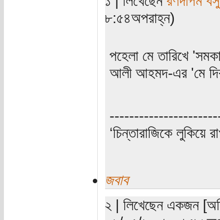
১ | লিখেছেন
রণদীপম বসু
৮:৫৪অপরাহ্ন)
পহেলা মে তারিখে 'সমকালে
আলী আহমদ-এর 'মে দিব
----------------------
‘চিন্তারাজিকে লুকিয়ে র
জবাব
২ | লিখেছেন একজন [অতি