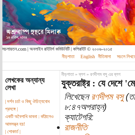
সচলায়তন.com | অনলাইন রাইটার্স কমিউনিটি | কপিরাইট © ২০০৬-২০১৫
নীড়পাতা
English
নীতিমালা
সচলে লিখত
নীড়পাতা
»
ব্লগ
»
রণদীপম বসু এর ব্লগ
লেখকের অন্যান্য
যুক্তরাষ্ট্র : যে দেশে '
লেখা
লিখেছেন
রণদীপম বসু
(তা
| দর্শন চর্চা ও কিছু ঔচিত্যবোধ
৮:৪৭অপরাহ্ন)
প্রসঙ্গে |
ক্যাটেগরি:
একটি অবৈশাখি ভাবনা : কাঁঠালেও
আমসত্ত্ব হয়!
রাজনীতি
| শোকার্ত |