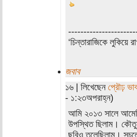
----------------------
‘চিন্তারাজিকে লুকিয়ে র
জবাব
১৬ | লিখেছেন
প্রৌঢ় ভা
- ১:২৩অপরাহ্ন)
আমি ২০১৩ সালে আমেরি
উপস্থিত ছিলাম। কৌতুহ
ছবিও তুলেছিলাম। সচলে