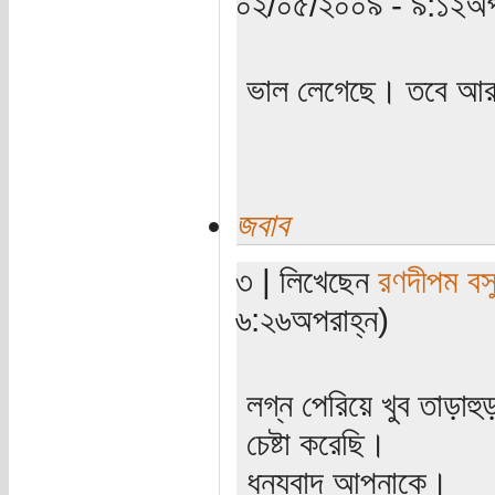
০২/০৫/২০০৯ - ৯:১২অপ
ভাল লেগেছে। তবে আর 
জবাব
৩ | লিখেছেন
রণদীপম বস
৬:২৬অপরাহ্ন)
লগ্ন পেরিয়ে খুব তাড়াহ
চেষ্টা করেছি।
ধন্যবাদ আপনাকে।