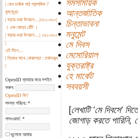
সমসাময়িক
| কেন চার্বাক পাঠ প্রাসঙ্গিক ?
আন্তর্জাতিক
কৃষ্ণচূড়া
| ঘড়ায়-ভরা উৎবচন…|৩০১-৩১০|
চিন্তাভাবনা
। এক জোড়া ঠোঁট ।
মনুমেন্ট
| ঘড়ায়-ভরা উৎবচন…| ২৯১-৩০০
মে দিবস
|
এই দিনে…
মেমোরিয়াল
| নিজের সাথে বোঝাপড়া : তর্কতত্ত্ব
যুক্তরাষ্ট্র
|
হে মার্কেট
OpenID ব্যবহার করে লগইন
সববয়সী
করুন:
OpenID কি?
সদস্য পরিচয়:
*
[
লেখাটি 'মে দিবসে' দি
জোগাড় করতে পারিনি, 
পাসওয়ার্ড:
*
ভুলোনা আমায়