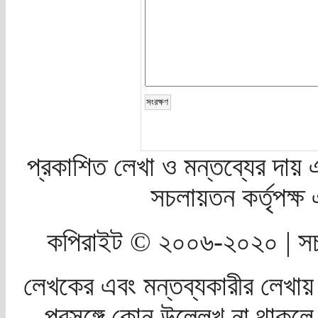
প্রকাশিত লেখা ও মন্তব্যের দায় 
সচলায়তন কর্তৃপক্
কপিরাইট © ২০০৬-২০২০ | সচ
লেখকের এবং মন্তব্যকারীর লেখায়
প্রসঙ্গে কোন উল্লেখ না থাকলে স