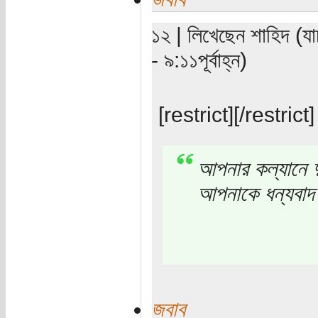
১২ | লিখেছেন শাহিদ (য
- ৯:১১পূর্বাহ্ন)
[restrict][/restrict]
আপনার কল্যানে দু
আপনাকে ধন্যবা
জবাব