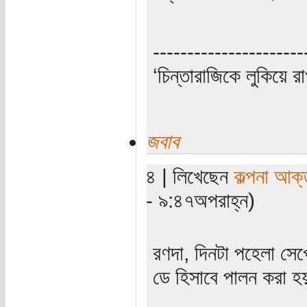
----------------------
‘চিন্তারাজিকে লুকিয়ে র
জবাব
৪ | লিখেছেন
কল্পনা আক্
- ৯:৪৭অপরাহ্ন)
রণদা, দিনটা পহেলা সেপ্
ডে হিসাবে পালন করা 