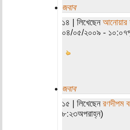
জবাব
১৪ | লিখেছেন
আনোয়ার স
০৪/০৫/২০০৯ - ১০:০৭পূর্
জবাব
১৫ | লিখেছেন
রণদীপম ব
৮:২৩অপরাহ্ন)