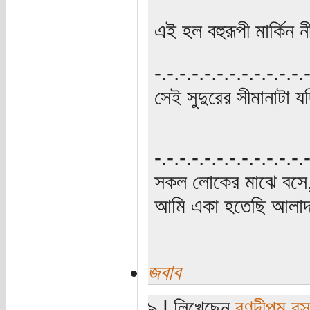
এই হল বহুরূপী মার্কিন 
‍‌-.-.-.-.-.-.-.-.-.-.-.-
সেই সুদুরের সীমানাটা যদ
‍‌-.-.-.-.-.-.-.-.-.-.-.-
সকল লোকের মাঝে বসে,
আমি একা হতেছি আলাদা
জবাব
৯ | লিখেছেন
রণদীপম বস