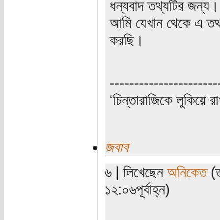
ধন্যবাদ তথ্যটির জন্য।
আমি যেখান থেকে এ তথ্
করছি।
----------------------
‘চিন্তারাজিকে লুকিয়ে র
জবাব
৬ | লিখেছেন
অনিকেত
(ত
১২:০৬পূর্বাহ্ন)