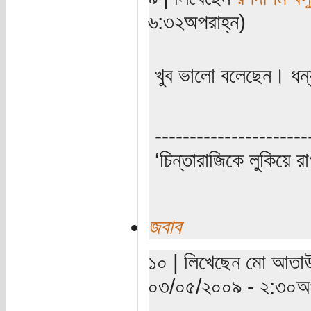
৬:৩২অপরাহ্ন)
খুব ভালো বলেছেন। ধন
----------------------
‘চিন্তারাজিকে লুকিয়ে র
জবাব
১০ | লিখেছেন মো আতাউর
০৩/০৫/২০০৯ - ২:৩০অপ