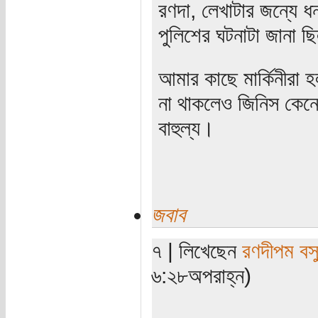
রণদা, লেখাটার জন্যে ধন
পুলিশের ঘটনাটা জানা ছ
আমার কাছে মার্কিনীরা 
না থাকলেও জিনিস কেনে
বাহুল্য।
জবাব
৭ | লিখেছেন
রণদীপম বস
৬:২৮অপরাহ্ন)