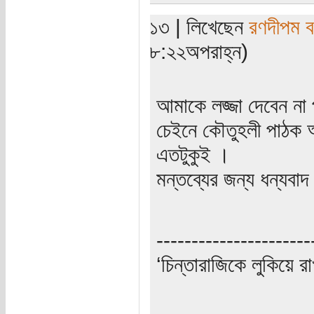
১৩ | লিখেছেন
রণদীপম ব
৮:২২অপরাহ্ন)
আমাকে লজ্জা দেবেন না 
চেইনে কৌতুহলী পাঠক 
এতটুকুই ।
মন্তব্যের জন্য ধন্যব
----------------------
‘চিন্তারাজিকে লুকিয়ে র