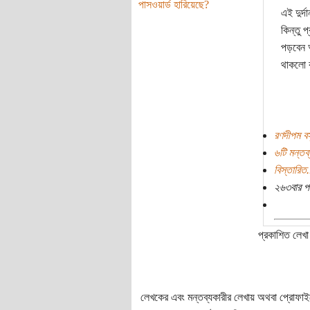
পাসওয়ার্ড হারিয়েছে?
এই দুর্
কিন্তু 
পড়বেন 
থাকলো ক
রণদীপম বস
৬টি মন্তব্
বিস্তারিত.
২৬৩বার প
প্রকাশিত লেখা 
লেখকের এবং মন্তব্যকারীর লেখায় অথবা প্রোফাইলে প