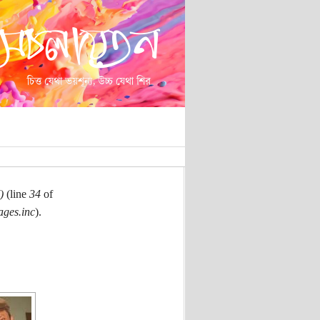
)
(line
34
of
ages.inc
).