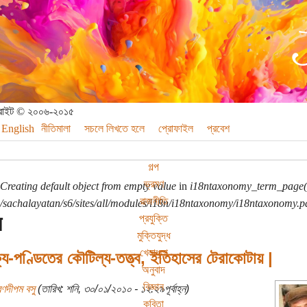
পিরাইট © ২০০৬-২০১৫
English
নীতিমালা
সচলে লিখতে হলে
প্রোফাইল
প্রবেশ
গল্প
ভ্রমণ
Creating default object from empty value
in
i18ntaxonomy_term_page(
রাজনীতি
sachalayatan/s6/sites/all/modules/i18n/i18ntaxonomy/i18ntaxonomy.p
য
প্রযুক্তি
মুক্তিযুদ্ধ
খেলাধুলা
্য-পণ্ডিতের কৌটিল্য-তত্ত্ব, ইতিহাসের টেরাকোটায় |
অনুবাদ
বিজ্ঞান
রণদীপম বসু
(তারিখ: শনি, ৩০/০১/২০১০ - ১২:২৯পূর্বাহ্ন)
কবিতা