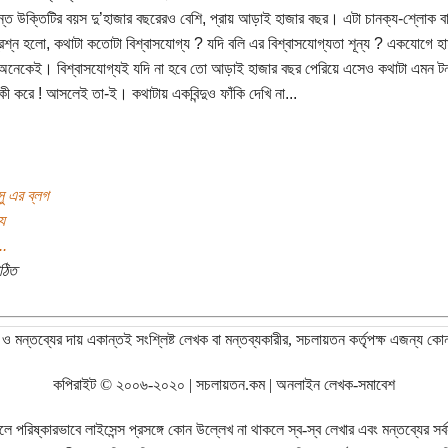
দান্ত উক্তিটির বয়স দু’হাজার বছরেরও বেশি, প্রায় আড়াই হাজার বছর। এটা চানক্য-শ্লোক ব
প্রশ্ন হলো, কথাটা কতোটা বিশ্বাসযোগ্য ? যদি বলি এর বিশ্বাসযোগ্যতা শূন্য ? একযোগে হ
অনেকেই। বিশ্বাসযোগ্যই যদি না হবে তো আড়াই হাজার বছর পেরিয়ে এসেও কথাটা এমন ট
ী করে ! আসলেই তা-ই। কথাটায় একবিন্দুও ফাঁকি দেখি না...
ু এর ব্লগ
য
..
ঠিত
ও মন্তব্যের দায় একান্তই সংশ্লিষ্ট লেখক বা মন্তব্যকারীর, সচলায়তন কর্তৃপক্ষ এজন্য কো
কপিরাইট © ২০০৬-২০২০ | সচলায়তন.কম | অনলাইন লেখক-সমাবেশ
রিষ্কারভাবে লাইসেন্স প্রসঙ্গে কোন উল্লেখ না থাকলে স্ব-স্ব লেখার এবং মন্তব্যের সর্বস্ব