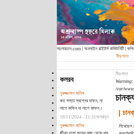
সচলায়তন.com | অনলাইন রাইটার্স কমিউনিটি | ক
নীড়পাতা
নীড়পাতা
কলরব
Warning
:
/var/www/
নুরুজ্জামান মানিক
চানক্
কত সস্তা স্বপ্নের দাফন, না
লাগে কফিন না লাগে কাফন।
| চানক
18/11/2024 - 11:31অপরাহ্ন
নুরুজ্জামান মানিক
লিখেছেন
জীবন হলো মৃত্যুর কাছ থেকে ধার
ক্যাটেগরি: