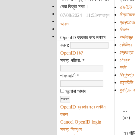
নেয়া কিছুটা সময় ।
রাজনীতি
চিন্তাভাবন
07/08/2024 - 11:53অপরাহ্ন
গ্রন্থালো
আরও
বিজ্ঞান
অর্থশাস্ত্র
OpenID ব্যবহার করে লগইন
কৌটিল্য
করুন:
চন্দ্রগুপ্ত
OpenID কি?
চানক্য
সদস্য পরিচয়:
*
দর্শন
বিষ্ণুগুপ্ত
পাসওয়ার্ড:
*
রাষ্ট্রনীতি
যুবা (১৮ বছ
ভুলোনা আমায়
OpenID ব্যবহার করে লগইন
…
করুন
(০১)
Cancel OpenID login
সদস্য নিবন্ধন
‘মন খাঁট