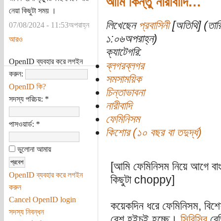
আমি কিন্তু নারীবাদি…
নেয়া কিছুটা সময় ।
লিখেছেন
প্রবাসিনী
[অতিথি] (তার
07/08/2024 - 11:53অপরাহ্ন
১:০৬অপরাহ্ন)
আরও
ক্যাটেগরি:
OpenID ব্যবহার করে লগইন
ব্লগরব্লগর
করুন:
সমসাময়িক
OpenID কি?
চিন্তাভাবনা
সদস্য পরিচয়:
*
নারীবাদি
ফেমিনিসম
পাসওয়ার্ড:
*
কিশোর (১০ বছর বা তদুর্দ্ধ)
ভুলোনা আমায়
[আমি ফেমিনিসম নিয়ে আগে বা
OpenID ব্যবহার করে লগইন
কিছুটা choppy]
করুন
Cancel OpenID login
কয়েকদিন ধরে ফেমিনিসম, বিশেষ
সদস্য নিবন্ধন
বেশ হইচই হচ্ছে।
সিবিসির
রে