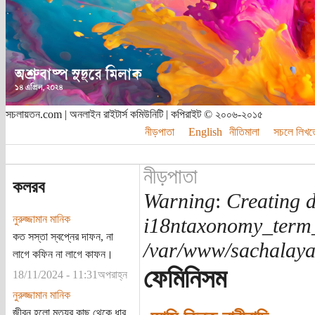
সচলায়তন.com | অনলাইন রাইটার্স কমিউনিটি | কপিরাইট © ২০০৬-২০১৫
নীড়পাতা
English
নীতিমালা
সচলে লিখত
নীড়পাতা
কলরব
Warning
:
Creating d
নুরুজ্জামান মানিক
i18ntaxonomy_term
কত সস্তা স্বপ্নের দাফন, না
/var/www/sachalayat
লাগে কফিন না লাগে কাফন।
ফেমিনিসম
18/11/2024 - 11:31অপরাহ্ন
নুরুজ্জামান মানিক
জীবন হলো মৃত্যুর কাছ থেকে ধার