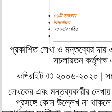
৫১টি মন্তব্য
বিস্তারিত...
৭৫২বার পঠিত
প্রকাশিত লেখা ও মন্তব্যের দায় 
সচলায়তন কর্তৃপক্
কপিরাইট © ২০০৬-২০২০ | সচ
লেখকের এবং মন্তব্যকারীর লেখায়
প্রসঙ্গে কোন উল্লেখ না থাকলে স