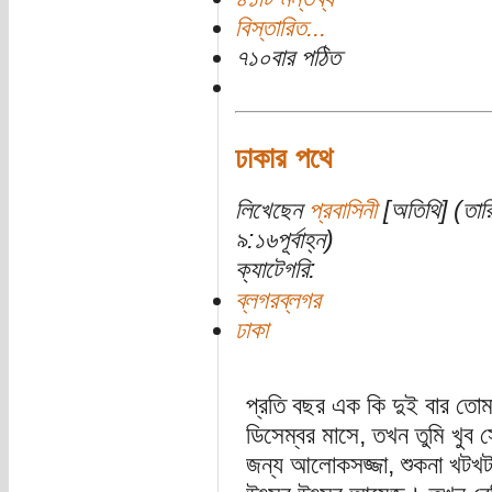
বিস্তারিত...
৭১০বার পঠিত
ঢাকার পথে
লিখেছেন
প্রবাসিনী
[অতিথি] (তারি
৯:১৬পূর্বাহ্ন)
ক্যাটেগরি:
ব্লগরব্লগর
ঢাকা
প্রতি বছর এক কি দুই বার তো
ডিসেম্বর মাসে, তখন তুমি খুব
জন্য আলোকসজ্জা, শুকনা খটখট