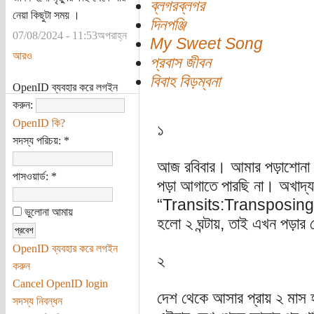
ব্লগরব্লগর
নেয়া কিছুটা সময় ।
দিনপঞ্জি
07/08/2024 - 11:53অপরাহ্ন
My Sweet Song
আরও
প্রবাস জীবন
বিবাহ বিড়ম্বনা
OpenID ব্যবহার করে লগইন
করুন:
OpenID কি?
১
সদস্য পরিচয়:
*
আজ রবিবার। আমার পড়াশোনা করা
পাসওয়ার্ড:
*
পড়া আগাতে পারছি না। অখাদ্য
“Transits:Transposing t
ভুলোনা আমায়
হলো ২ ঘন্টায়, তাই এখন পড়ার চে
OpenID ব্যবহার করে লগইন
২
করুন
Cancel OpenID login
দেশ থেকে আসার প্রায় ২ মাস
সদস্য নিবন্ধন