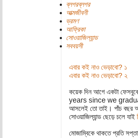
ব্লগরব্লগর
আত্মজীবনী
ভ্রমণ
আফ্রিকা
সোওয়াজিল্যান্ড
সববয়সী
এবার কই নাও ভেড়াবো? ১
এবার কই নাও ভেড়াবো? ২
কয়েক দিন আগে একটা ফেসবুকে
years since we graduate
আসলেই তো তাই। পাঁচ বছর আ
সোওয়াজিল্যান্ড ছেড়ে চলে যাই
মোজাম্বিকে থাকতে প্রতি সপ্তা