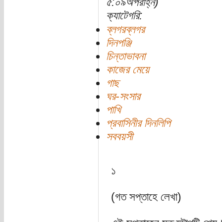
৫:০৯অপরাহ্ন)
ক্যাটেগরি:
ব্লগরব্লগর
দিনপঞ্জি
চিন্তাভাবনা
কাজের মেয়ে
গাছ
ঘর-সংসার
পাখি
প্রবাসিনীর দিনলিপি
সববয়সী
১
(গত সপ্তাহে লেখা)