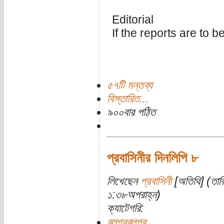
Editorial
If the reports are to 
৫৭টি মন্তব্য
বিস্তারিত...
৯০০বার পঠিত
প্রবাসিনীর দিনলিপি ৮
লিখেছেন
প্রবাসিনী
[অতিথি] (তার
১:৩৮অপরাহ্ন)
ক্যাটেগরি:
ব্লগরব্লগর