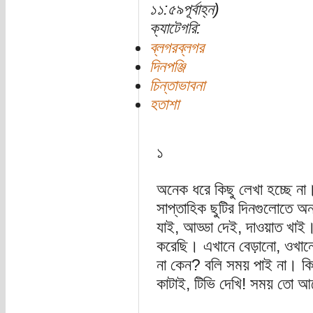
১১:৫৯পূর্বাহ্ন)
ক্যাটেগরি:
ব্লগরব্লগর
দিনপঞ্জি
চিন্তাভাবনা
হতাশা
১
অনেক ধরে কিছু লেখা হচ্ছে ন
সাপ্তাহিক ছুটির দিনগুলোতে অন
যাই, আড্ডা দেই, দাওয়াত খাই।
করেছি। এখানে বেড়ানো, ওখানে
না কেন? বলি সময় পাই না। কিন্
কাটাই, টিভি দেখি! সময় তো আস