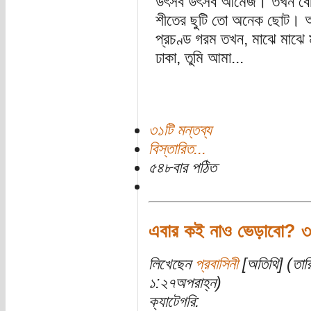
উৎসব উৎসব আমেজ। তখন বেশি
শীতের ছুটি তো অনেক ছোট। আ
প্রচণ্ড গরম তখন, মাঝে মাঝে 
ঢাকা, তুমি আমা...
৩১টি মন্তব্য
বিস্তারিত...
৫৪৮বার পঠিত
এবার কই নাও ভেড়াবো? ৩
লিখেছেন
প্রবাসিনী
[অতিথি] (তার
১:২৭অপরাহ্ন)
ক্যাটেগরি: