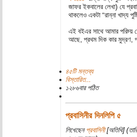
জাফর ইকবালের লেখা) যে প্রবা
থাকলেও একটা “রান্না খাদ্য পু
এই বইএর সাথে আমার পরিচ্য় 
আছে, প্রথম দিক কার মুদ্রণ, গ
৪৫টি মন্তব্য
বিস্তারিত...
১২৮৬বার পঠিত
প্রবাসিনীর দিনলিপি ৫
লিখেছেন
প্রবাসিনী
[অতিথি] (তারি