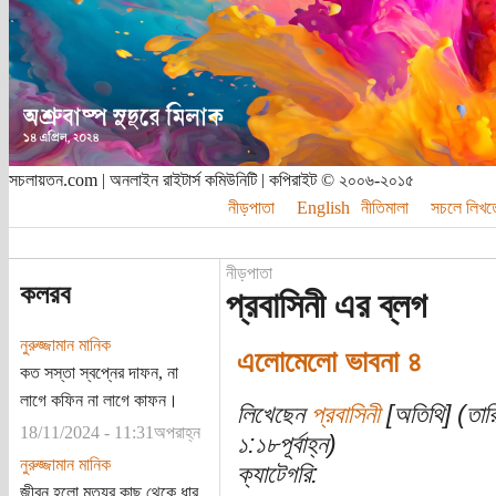
সচলায়তন.com | অনলাইন রাইটার্স কমিউনিটি | কপিরাইট © ২০০৬-২০১৫
নীড়পাতা
English
নীতিমালা
সচলে লিখত
নীড়পাতা
কলরব
প্রবাসিনী এর ব্লগ
নুরুজ্জামান মানিক
এলোমেলো ভাবনা ৪
কত সস্তা স্বপ্নের দাফন, না
লাগে কফিন না লাগে কাফন।
লিখেছেন
প্রবাসিনী
[অতিথি] (তার
18/11/2024 - 11:31অপরাহ্ন
১:১৮পূর্বাহ্ন)
নুরুজ্জামান মানিক
ক্যাটেগরি:
জীবন হলো মৃত্যুর কাছ থেকে ধার