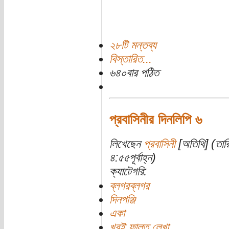
২৮টি মন্তব্য
বিস্তারিত...
৬৪০বার পঠিত
প্রবাসিনীর দিনলিপি ৬
লিখেছেন
প্রবাসিনী
[অতিথি] (তার
৪:৫৫পূর্বাহ্ন)
ক্যাটেগরি:
ব্লগরব্লগর
দিনপঞ্জি
একা
খুবই ফালতু লেখা