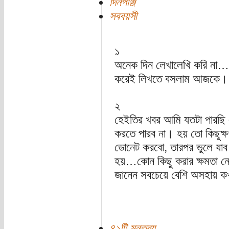
দিনপঞ্জি
সববয়সী
১
অনেক দিন লেখালেখি করি না…
করেই লিখতে বসলাম আজকে।
২
হেইতির খবর আমি যতটা পারছি
করতে পারব না। হয় তো কিছুক্
ডোনেট করবো, তারপর ভুলে যাব
হয়…কোন কিছু করার ক্ষমতা 
জানেন সবচেয়ে বেশি অসহায় 
৪১টি মন্তব্য