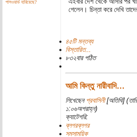
এইবার দেশ থেকে আসার পর খালি 
পাসওয়ার্ড হারিয়েছে?
গেলেন। চিন্তা করে দেখি তাদে
৪৫টি মন্তব্য
বিস্তারিত...
৮৩২বার পঠিত
আমি কিন্তু নারীবাদি…
লিখেছেন
প্রবাসিনী
[অতিথি] (তার
১:০৬অপরাহ্ন)
ক্যাটেগরি:
ব্লগরব্লগর
সমসাময়িক