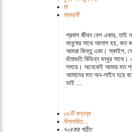
মা
সববয়সী
প্রবাস জীবন বেশ একার, তাই ন
মানুষের সাথে আলাপ হয়, কত জন
আমরা কিন্তু একা। স্কাইপ, ফে
গুঁতাগুতি বিভিন্ন বন্ধুর সাথ
সময়ে। অনেকেই আমার মত প্রব
আমাদের মত অন-লাইন হয়ে বসে
ভাই ...
৩৮টি মন্তব্য
বিস্তারিত...
৭০৪বার পঠিত