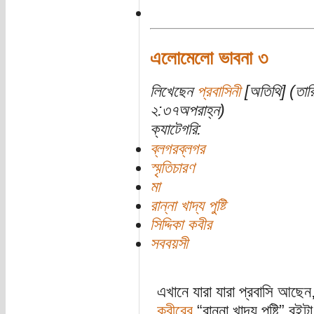
এলোমেলো ভাবনা ৩
লিখেছেন
প্রবাসিনী
[অতিথি] (তার
২:৩৭অপরাহ্ন)
ক্যাটেগরি:
ব্লগরব্লগর
স্মৃতিচারণ
মা
রান্না খাদ্য পুষ্টি
সিদ্দিকা কবীর
সববয়সী
এখানে যারা যারা প্রবাসি আছেন
কবীরের
“রান্না খাদ্য পুষ্টি”