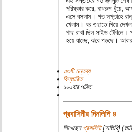
এই সপ্তাহের মত হুটাপুটি শে
পরিষ্কার করে, বাথরুম ধুঁয়ে, আ
এসে বসলাম। গত সপ্তাহে রান্ন
খেলাম। ঘর গুছাতে গিয়ে দেখল
গাছ রাখা ছিল সাইড টেবিলে। পা
হয়ে যাচ্ছে, ঝরে পড়ছে। আবার 
৩৩টি মন্তব্য
বিস্তারিত...
১৬১বার পঠিত
প্রবাসিনীর দিনলিপি ৪
লিখেছেন
প্রবাসিনী
[অতিথি] (তারি