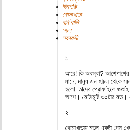
দিনপঞ্জি
খোমাখাতা
বার্ন বাডি
সচল
সববয়সী
১
আরে! কি অবস্থা? আশেপাশের স
মানে, মানুষ জন হাচল থেকে স
হলো, তাদের প্রোফাইলে গুতাই।
আগে। মোটামুটি ৩০টার মত। ধুর
২
খোমাখাতায় নতুন একটা গেম খে