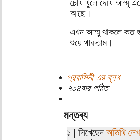
চোখ খুলে দেখি আম্মু এ
আছে।
এখন আম্মু থাকলে কত ভা
শুয়ে থাকতাম।
প্রবাসিনী এর ব্লগ
৭০৪বার পঠিত
মন্তব্য
১ | লিখেছেন
অতিথি লে