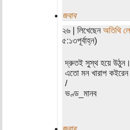
জবাব
২৬ | লিখেছেন
অতিথি ল
৫:১৩পূর্বাহ্ন)
দ্রুতই সুস্থ হয়ে উঠু
এতো মন খারাপ কইরেন 
/
ভণ্ড_মানব
জবাব