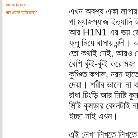
সদস্য নিবন্ধন
এখন অবশ্য একা লাগার 
পাসওয়ার্ড হারিয়েছে?
গা ম্যাজম্যাজ ইত্যাদি 
আর H1N1 এর ভয় তো আছ
ফ্লু নিয়ে বাসায় বন্দী
তো কথাই নেই, আরও বেশ
বেশি কুঁই-কুঁই করে মজ
কুঞ্চিত কপাল, নরম হাত
দেয়া। শরীর ভালো না থ
রাঁধা চিংড়ি আর মিষ্টি
মিষ্টি কুমড়ার কোনটাই ন
ইচ্ছা নাই এখন।
এই লেখা লিখতে লিখতে