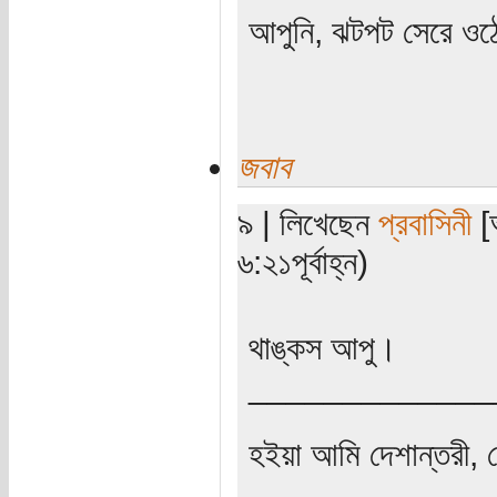
আপুনি, ঝটপট সেরে ওঠ
জবাব
৯ | লিখেছেন
প্রবাসিনী
[অ
৬:২১পূর্বাহ্ন)
থাঙ্কস আপু।
_____________
হইয়া আমি দেশান্তরী, 