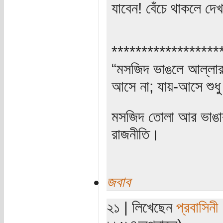
যাবেন! বেঁচে থাকলে দে
******************
“মসজিদ ভাঙলে আল্লার ক
আসে না; যায়-আসে শুধু
মসজিদ তোলা আর ভাঙার 
রাজনীতি।
জবাব
২১ | লিখেছেন
প্রবাসিনী