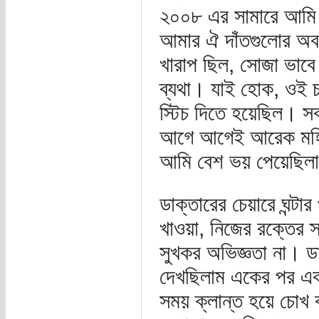
২০০৮ এর সামারে আমি 
আমার ঐ দাঁতগুলোর অবস
খারাপ ছিল, সোজা ভাবে না
ব্যথা। যাই হোক, ওই চা
স্টিচ দিতে হয়েছিল। স
আগে আগেই আরেক মহিলা
আমি বেশ ভয় পেয়েছিল
ডাক্তারের চেয়ারে ঘন্টার
খাওয়া, নিজের রক্তের স্
সুখকর অভিজ্ঞতা না। ড
দেখছিলাম একের পর এক ই
সময় ক্লান্ত হয়ে চোখ 