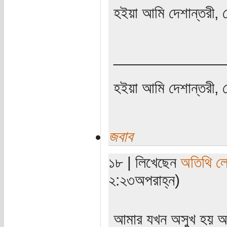
হইয়া আমি দেশান্তরী, 
_____________
হইয়া আমি দেশান্তরী, 
জবাব
১৮ | লিখেছেন
অতিথি ল
২:২৩অপরাহ্ন)
আমার যখন অসুখ হয় আমি