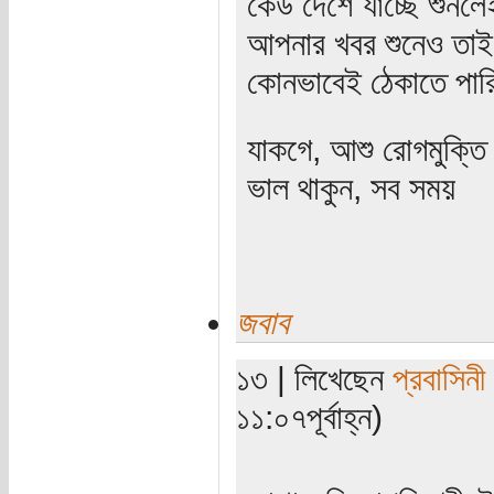
কেউ দেশে যাচ্ছে শুনলে
আপনার খবর শুনেও তাই
কোনভাবেই ঠেকাতে পারি 
যাকগে, আশু রোগমুক্তি
ভাল থাকুন, সব সময়
জবাব
১৩ | লিখেছেন
প্রবাসিনী
১১:০৭পূর্বাহ্ন)