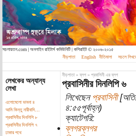
সচলায়তন.com | অনলাইন রাইটার্স কমিউনিটি | কপিরাইট © ২০০৬-২০১৫
নীড়পাতা
English
নীতিমালা
সচলে লিখত
নীড়পাতা
»
ব্লগ
»
প্রবাসিনী এর ব্লগ
লেখকের অন্যান্য
প্রবাসিনীর দিনলিপি ৬
লেখা
লিখেছেন
প্রবাসিনী
[অতিথ
এলোমেলো ভাবনা ৪
৪:৫৫পূর্বাহ্ন)
আমি কিন্তু নারীবাদি…
ক্যাটেগরি:
প্রবাসিনীর দিনলিপি ৮
প্রবাসিনীর দিনলিপি ৭
ব্লগরব্লগর
ঢাকার পথে