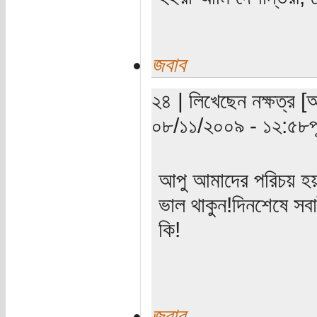
জবাব
২৪ | লিখেছেন নক্ষত্র [
০৮/১১/২০০৯ - ১২:৫৮পূর্
আপু আমাদের পরিচয় হয়ন
ভাল থাকুন!দিনশেষে স
কি!
জবাব