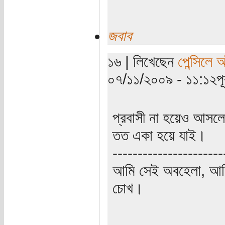
জবাব
১৬ | লিখেছেন
পেন্সিলে 
০৭/১১/২০০৯ - ১১:১২পূর্
প্রবাসী না হয়েও আসল
তত একা হয়ে যাই।
----------------------
আমি সেই অবহেলা, আমি 
চোখ।