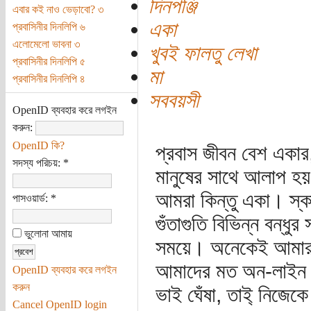
দিনপঞ্জি
এবার কই নাও ভেড়াবো? ৩
একা
প্রবাসিনীর দিনলিপি ৬
এলোমেলো ভাবনা ৩
খুবই ফালতু লেখা
প্রবাসিনীর দিনলিপি ৫
মা
প্রবাসিনীর দিনলিপি ৪
সববয়সী
OpenID ব্যবহার করে লগইন
করুন:
OpenID কি?
প্রবাস জীবন বেশ একার
সদস্য পরিচয়:
*
মানুষের সাথে আলাপ হয়
আমরা কিন্তু একা। স্ক
পাসওয়ার্ড:
*
গুঁতাগুতি বিভিন্ন বন্
ভুলোনা আমায়
সময়ে। অনেকেই আমার ম
আমাদের মত অন-লাইন হ
OpenID ব্যবহার করে লগইন
করুন
ভাই ঘেঁষা, তাই্ নিজে
Cancel OpenID login