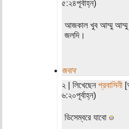
৫:২৪পূর্বাহ্ন)
আজকাল খুব আম্মু আম্ম
জলদি।
জবাব
২ | লিখেছেন
প্রবাসিনী
[অ
৬:২০পূর্বাহ্ন)
ডিসেম্বরে যাবো
_____________