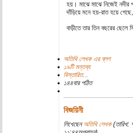
হয়। মাঝে মাঝে নিজেই নদীর প
দাঁড়িয়ে মনে হয়-রাত হয়ে গেছে
বাড়ীতে তার তিন বছরের ছেলে স
অতিথি লেখক এর ব্লগ
১৯টি মন্তব্য
বিস্তারিত...
১৪৪বার পঠিত
বিজয়িনী
লিখেছেন
অতিথি লেখক
(তারিখ: 
১১:৪৪অপরাহ্ন)