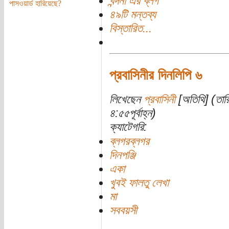
বন্দনা এর ব্লগ
পাসওয়ার্ড হারিয়েছে?
৪৯টি মন্তব্য
বিস্তারিত...
প্রবাসিনীর দিনলিপি ৬
লিখেছেন
প্রবাসিনী
[অতিথি] (তার
৪:৫৫পূর্বাহ্ন)
ক্যাটেগরি:
ব্লগরব্লগর
দিনপঞ্জি
একা
খুবই ফালতু লেখা
মা
সববয়সী