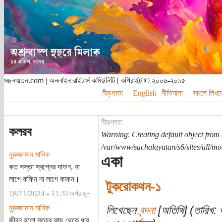
সচলায়তন.com | অনলাইন রাইটার্স কমিউনিটি | কপিরাইট © ২০০৬-২০১৫
নীড়পাতা
English
নীতিমালা
সচলে লিখত
নীড়পাতা
কলরব
Warning
:
Creating default object from
/var/www/sachalayatan/s6/sites/all/m
নুরুজ্জামান মানিক
একা
কত সস্তা স্বপ্নের দাফন, না
লাগে কফিন না লাগে কাফন।
টুকরোকথন-১
18/11/2024 - 11:31অপরাহ্ন
নুরুজ্জামান মানিক
লিখেছেন
বন্দনা
[অতিথি] (তারিখ: 
জীবন হলো মৃত্যুর কাছ থেকে ধার