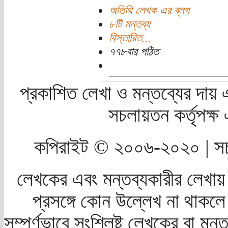
অতিথি লেখক এর ব্লগ
৮টি মন্তব্য
বিস্তারিত...
৭৭৮বার পঠিত
প্রকাশিত লেখা ও মন্তব্যের দায় 
সচলায়তন কর্তৃপক্
কপিরাইট © ২০০৬-২০২০ | সচ
লেখকের এবং মন্তব্যকারীর লেখায়
প্রসঙ্গে কোন উল্লেখ না থাকলে স
সম্পূর্ণভাবে সংশ্লিষ্ট লেখকের বা মন