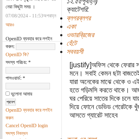
১২:৫৫পূর্বাহ্ন)
নেয়া কিছুটা সময় ।
ক্যাটেগরি:
07/08/2024 - 11:53অপরাহ্ন
ব্লগরব্লগর
আরও
একা
ওভারব্রিজের
OpenID ব্যবহার করে লগইন
হেঁটে
করুন:
সববয়সী
OpenID কি?
সদস্য পরিচয়:
*
[justify]অফিস থেকে ফেরার স
মনে। সবাই কেমন ছটা বাজতেই ব
পাসওয়ার্ড:
*
যারা অনেকের মাঝে থেকে ও এই
হতে গড়িমসি করতে থাকে। আজক
ভুলোনা আমায়
ঘর পেরিয়ে সাতের দিকে চলে যায
দিয়ে ফোনে ডেভিড গেরেটকে খ
OpenID ব্যবহার করে লগইন
আসতে গ্যারেট সাহেব
করুন
Cancel OpenID login
সদস্য নিবন্ধন