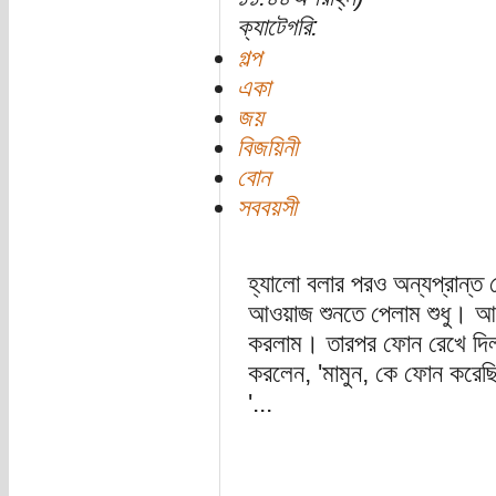
ক্যাটেগরি:
গল্প
একা
জয়
বিজয়িনী
বোন
সববয়সী
হ্যালো বলার পরও অন্যপ্রান্ত
আওয়াজ শুনতে পেলাম শুধু। আম
করলাম। তারপর ফোন রেখে দিলাম
করলেন, 'মামুন, কে ফোন করেছ
'...