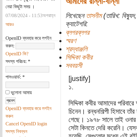
আমাদের রান্না-বান্না
নেয়া কিছুটা সময় ।
লিখেছেন
তাসনীম
(তারিখ: বিষ্যুদ
07/08/2024 - 11:53অপরাহ্ন
ক্যাটেগরি:
আরও
ব্লগরব্লগর
OpenID ব্যবহার করে লগইন
স্মরণ
করুন:
শ্রদ্ধাঞ্জলি
OpenID কি?
সিদ্দিকা কবীর
সদস্য পরিচয়:
*
সববয়সী
পাসওয়ার্ড:
*
[justify]
১.
ভুলোনা আমায়
সিদ্দিকা কবীর আমাদের পরিবার
OpenID ব্যবহার করে লগইন
চিনেন। রন্ধনশিল্পী হিসাবে তাঁ
করুন
গেছে। ১৯৭৮ সালে তাই ওনার লেখ
Cancel OpenID login
সেটা কিনতে দেরি করেনি। যেস
সদস্য নিবন্ধন
হয়েছি, সেগুলোর মধ্যে এই বই