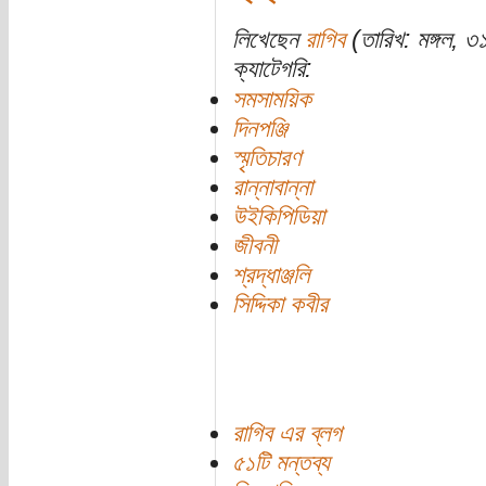
লিখেছেন
রাগিব
(তারিখ: মঙ্গল, 
ক্যাটেগরি:
সমসাময়িক
দিনপঞ্জি
স্মৃতিচারণ
রান্নাবান্না
উইকিপিডিয়া
জীবনী
শ্রদ্ধাঞ্জলি
সিদ্দিকা কবীর
রাগিব এর ব্লগ
৫১টি মন্তব্য