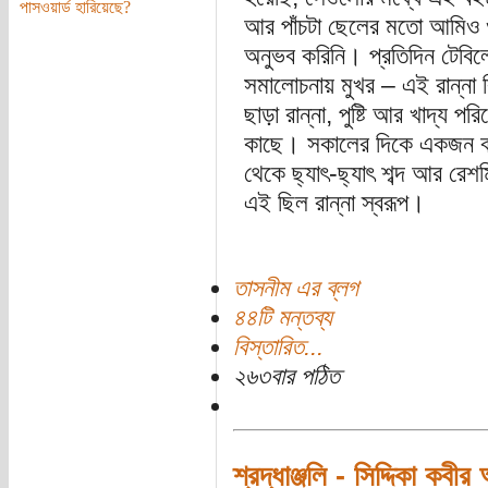
পাসওয়ার্ড হারিয়েছে?
আর পাঁচটা ছেলের মতো আমিও ও
অনুভব করিনি। প্রতিদিন টেবিল
সমালোচনায় মুখর – এই রান্না 
ছাড়া রান্না, পুষ্টি আর খাদ্য 
কাছে। সকালের দিকে একজন বাজ
থেকে ছ্যাৎ-ছ্যাৎ শব্দ আর রেশম
এই ছিল রান্না স্বরূপ।
তাসনীম এর ব্লগ
৪৪টি মন্তব্য
বিস্তারিত...
২৬৩বার পঠিত
শ্রদ্ধাঞ্জলি - সিদ্দিকা কবীর 