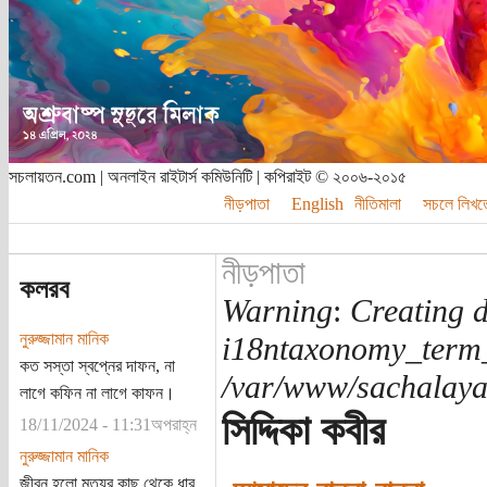
সচলায়তন.com | অনলাইন রাইটার্স কমিউনিটি | কপিরাইট © ২০০৬-২০১৫
নীড়পাতা
English
নীতিমালা
সচলে লিখত
নীড়পাতা
কলরব
Warning
:
Creating d
নুরুজ্জামান মানিক
i18ntaxonomy_term
কত সস্তা স্বপ্নের দাফন, না
/var/www/sachalayat
লাগে কফিন না লাগে কাফন।
সিদ্দিকা কবীর
18/11/2024 - 11:31অপরাহ্ন
নুরুজ্জামান মানিক
জীবন হলো মৃত্যুর কাছ থেকে ধার