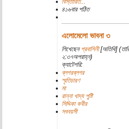
বিস্তারিত...
৪১৬বার পঠিত
এলোমেলো ভাবনা ৩
লিখেছেন
প্রবাসিনী
[অতিথি] (তার
২:৩৭অপরাহ্ন)
ক্যাটেগরি:
ব্লগরব্লগর
স্মৃতিচারণ
মা
রান্না খাদ্য পুষ্টি
সিদ্দিকা কবীর
সববয়সী