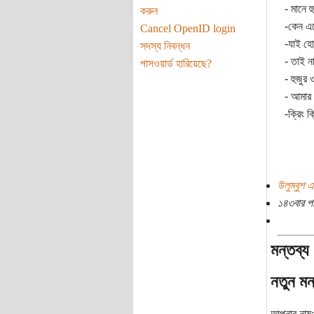
- মানে হ
করুন
-কেন এ
Cancel OpenID login
-যাই হো
সদস্য নিবন্ধন
- তাই ন
পাসওয়ার্ড হারিয়েছে?
- হুজুর
- আমার
-ক্রিং ক্
উলুম্বুশ এ
১৪৩বার প
মন্তব্য
নতুন মন
আপনার নাম