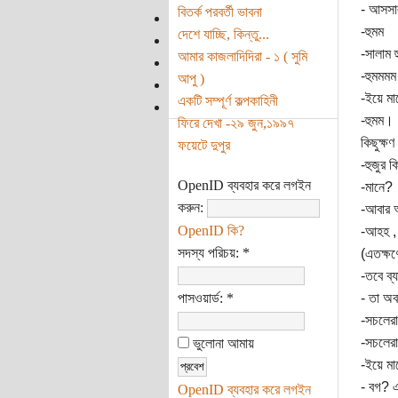
- আসসাল
বিতর্ক পরবর্তী ভাবনা
-হুমম
দেশে যাচ্ছি, কিন্তু...
-সালাম 
আমার কাজলাদিদিরা - ১ ( সুমি
-হুমমম
আপু )
-ইয়ে মা
একটি সম্পূর্ণ কল্পকাহিনী
-হুমম।
ফিরে দেখা -২৯ জুন,১৯৯৭
কিছুক্ষ
ফয়েটে দুপুর
-হুজুর 
OpenID ব্যবহার করে লগইন
-মানে?
করুন:
-আবার অ
OpenID কি?
-আহহ , 
সদস্য পরিচয়:
*
(এতক্ষণ
-তবে ব্
পাসওয়ার্ড:
*
- তা অব
-সচলেরা
-সচলেরা
ভুলোনা আমায়
-ইয়ে মা
- বগ? 
OpenID ব্যবহার করে লগইন