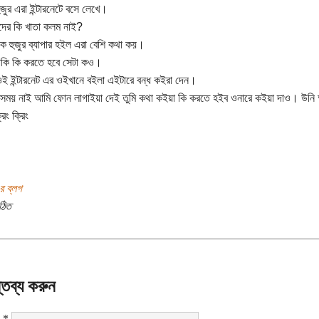
ুজুর এরা ইন্টারনেটে বসে লেখে।
দের কি খাতা কলম নাই?
ক হুজুর ব্যাপার হইল এরা বেশি কথা কয়।
াকি কি করতে হবে সেটা কও।
 ওই ইন্টারনেট এর ওইখানে বইলা এইটারে বন্ধ কইরা দেন।
 সময় নাই আমি ফোন লাগাইয়া দেই তুমি কথা কইয়া কি করতে হইব ওনারে কইয়া দাও। উন
রিং ক্রিং
র ব্লগ
ঠিত
্তব্য করুন
:
*