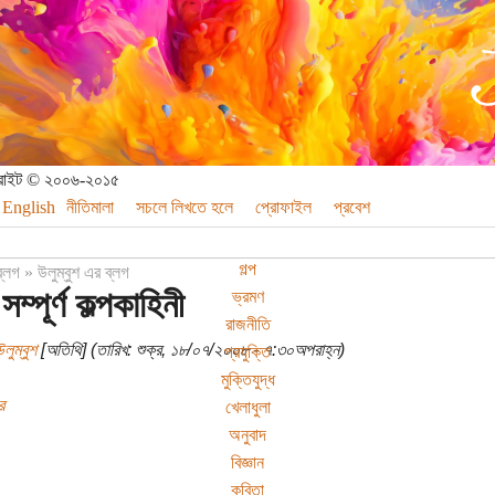
পিরাইট © ২০০৬-২০১৫
English
নীতিমালা
সচলে লিখতে হলে
প্রোফাইল
প্রবেশ
গল্প
ব্লগ
»
উলুম্বুশ এর ব্লগ
ম্পূর্ণ কল্পকাহিনী
ভ্রমণ
রাজনীতি
লুম্বুশ
[অতিথি] (তারিখ: শুক্র, ১৮/০৭/২০০৮ - ৭:৩০অপরাহ্ন)
প্রযুক্তি
মুক্তিযুদ্ধ
র
খেলাধুলা
অনুবাদ
বিজ্ঞান
কবিতা