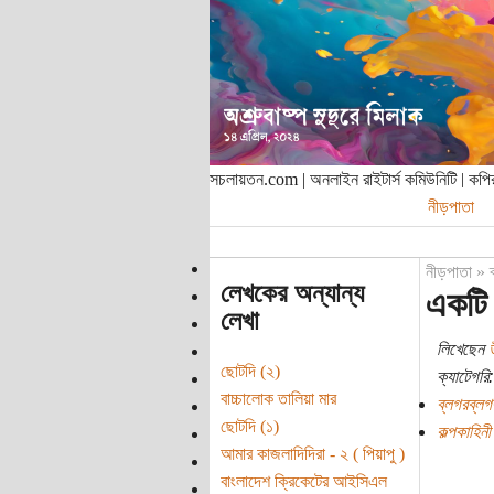
সচলায়তন.com | অনলাইন রাইটার্স কমিউনিটি | ক
নীড়পাতা
নীড়পাতা
»
লেখকের অন্যান্য
একটি স
লেখা
লিখেছেন
উ
ছোটদি (২)
ক্যাটেগরি:
বাচ্চালোক তালিয়া মার
ব্লগরব্লগ
ছোটদি (১)
কল্পকাহিনী
আমার কাজলাদিদিরা - ২ ( পিয়াপু )
বাংলাদেশ ক্রিকেটের আইসিএল