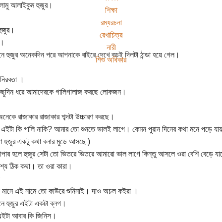
ামু আলাইকুম হুজুর।
শিক্ষা
রম্যরচনা
হুজুর।
রেখাচিত্র
ম।
নারী
নে হুজুর অনেকদিন পরে আপনাকে বাইরে দেখে বড়ই দিলটা ঠান্ডা হয়ে গেল।
শিশু অধিকার
ণ নিরবতা ।
কিছুদিন ধরে আমাদেরকে গালিগালাজ করছে লোকজন।
নেকে রাজাকার রাজাকার শব্দটা উচ্চারণ করছে।
এইটা কি গালি নাকি? আমার তো শুনতে ভালই লাগে। কেমন পুরান দিনের কথা মনে পড়ে যা
ে হুজুর একটু কথা বলার মুডে আসছে )
যাপার হলে হুজুর সেটা তো ভিতরে ভিতরে আমারো ভাল লাগে কিন্তু আসলে ওরা বেশি বেড়ে যা
শ্য ঠিক কথা। তা ওরা কারা।
 মানে এই নামে তো কাউরে শুনিনাই। দাও অচল কইরা ।
নে হুজুর এইটা একটা ব্লগ।
এইটা আবার কি জিনিস।