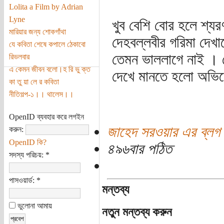
Lolita a Film by Adrian
Lyne
খুব বেশি বোর হলে শ্যর
মারিয়ার জন্য শোকগাঁথা
দেহবল্লবীর গরিমা দেখাত
যে কবিতা শেষে কপালে ঠেকাবো
তেমন ভাললাগে নাই । ট
রিভলবার
এ কেমন জীবন বলো।হ রি ভু ক্ত
দেখে মানতে হলো অভিনে
কা তু য়া লে র কবিতা
নীতিগল্প-১।। থালেস।।
OpenID ব্যবহার করে লগইন
জাহেদ সরওয়ার এর ব্লগ
করুন:
OpenID কি?
৪৯৬বার পঠিত
সদস্য পরিচয়:
*
পাসওয়ার্ড:
*
মন্তব্য
ভুলোনা আমায়
নতুন মন্তব্য করুন