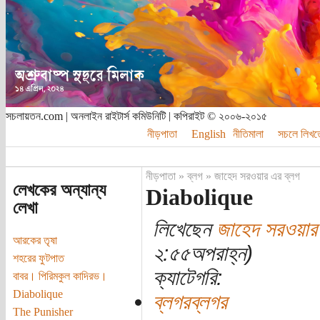
সচলায়তন.com | অনলাইন রাইটার্স কমিউনিটি | কপিরাইট © ২০০৬-২০১৫
নীড়পাতা
English
নীতিমালা
সচলে লিখত
নীড়পাতা
»
ব্লগ
»
জাহেদ সরওয়ার এর ব্লগ
লেখকের অন্যান্য
Diabolique
লেখা
লিখেছেন
জাহেদ সরওয়ার
আরকের তৃষা
২:৫৫অপরাহ্ন)
শহরের ফুটপাত
ক্যাটেগরি:
বাবর। পিরিমকুল কাদিরভ।
Diabolique
ব্লগরব্লগর
‌‌‌‌The Punisher