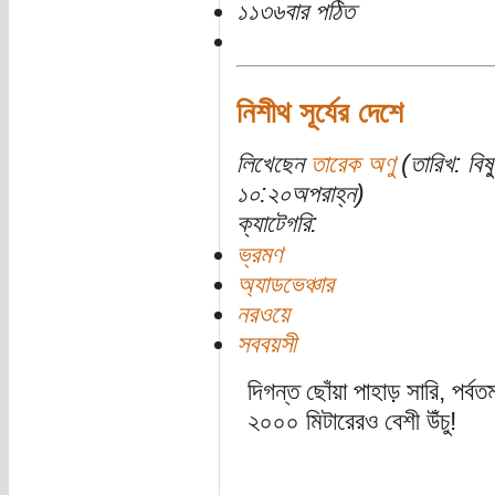
১১৩৬বার পঠিত
নিশীথ সূর্যের দেশে
লিখেছেন
তারেক অণু
(তারিখ: বিষ
১০:২০অপরাহ্ন)
ক্যাটেগরি:
ভ্রমণ
অ্যাডভেঞ্চার
নরওয়ে
সববয়সী
দিগন্ত ছোঁয়া পাহাড় সারি, পর্বত
২০০০ মিটারেরও বেশী উঁচু!