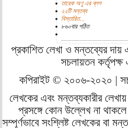
তারেক অণু এর ব্লগ
২২টি মন্তব্য
বিস্তারিত...
৮৬০বার পঠিত
প্রকাশিত লেখা ও মন্তব্যের দায় 
সচলায়তন কর্তৃপক্
কপিরাইট © ২০০৬-২০২০ | সচ
লেখকের এবং মন্তব্যকারীর লেখায়
প্রসঙ্গে কোন উল্লেখ না থাকলে স
সম্পূর্ণভাবে সংশ্লিষ্ট লেখকের বা মন