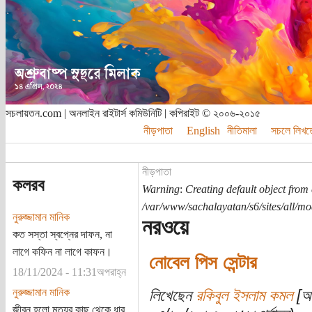
সচলায়তন.com | অনলাইন রাইটার্স কমিউনিটি | কপিরাইট © ২০০৬-২০১৫
নীড়পাতা
English
নীতিমালা
সচলে লিখত
নীড়পাতা
কলরব
Warning
:
Creating default object from
/var/www/sachalayatan/s6/sites/all/m
নুরুজ্জামান মানিক
নরওয়ে
কত সস্তা স্বপ্নের দাফন, না
লাগে কফিন না লাগে কাফন।
নোবেল পিস সেন্টার
18/11/2024 - 11:31অপরাহ্ন
নুরুজ্জামান মানিক
লিখেছেন
রকিবুল ইসলাম কমল
[অত
জীবন হলো মৃত্যুর কাছ থেকে ধার