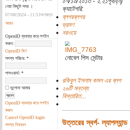
০৭/১০/২০১৩ - ২:২১পূর্বাহ্ন)
নেয়া কিছুটা সময় ।
ক্যাটেগরি:
07/08/2024 - 11:53অপরাহ্ন
ব্লগরব্লগর
আরও
ভ্রমণ
নরওয়ে
OpenID ব্যবহার করে লগইন
করুন:
OpenID কি?
নোবেল পিস সেন্টার
সদস্য পরিচয়:
*
পাসওয়ার্ড:
*
রকিবুল ইসলাম কমল এর ব্লগ
২৬টি মন্তব্য
ভুলোনা আমায়
বিস্তারিত...
OpenID ব্যবহার করে লগইন
করুন
Cancel OpenID login
উত্তরের স্বর্গ- ল্যাপল্যান্ড
সদস্য নিবন্ধন