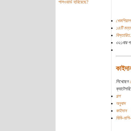
পাসওয়ার্ড হারিয়েছে?
খেকশিয়াল
১৪টি মন্ত
বিস্তারিত.
৩২১বার প
কাইদান
লিখেছেন
ক্যাটেগরি:
গল্প
অনুবাদ
কাইদান
মিমি-নাশি