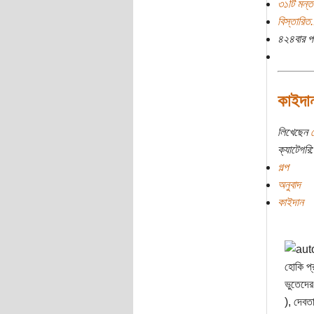
৩১টি মন্ত
বিস্তারিত.
৪২৪বার প
কাইদান
লিখেছেন
ক্যাটেগরি:
গল্প
অনুবাদ
কাইদান
হোকি প্
ভুতেদের
), দেবত