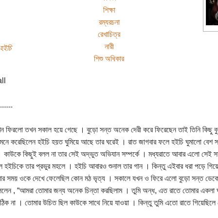
শিক্ষা
রম্যরচনা
রেখাচিত্র
নারী
-হইচি
শিশু অধিকার
.......
ন ফিরলো তখন সকাল হয়ে গেছে । বুড়ো সন্ত অনেক দেরী করে ফিরেছেন তাই তিনি কিছু বু
মনে করেছিলেন হইচি হয়ত ঘুমিয়ে আছে তার ঘরেই । রাত জাগবার ফলে হইচি ঘুমালো বেশ 
 । কাউকে কিছুই বলল না তার সেই অদ্ভুত অভিযান সম্পর্কে । মধ্যরাতে আবার এলো সেই সা
ল হইচিকে তার প্রভুর মহলে । হইচি আবারও শুনাল তার গান । কিন্তু এইবার ধরা পড়ে গি
বার সময় ওকে দেখে ফেলেছিল কোন মঠ ভৃত্য । সকালে যখন ও ফিরে এলো বুড়ো সন্ত ডেকে
লেন , “আমরা তোমার জন্য অনেক চিন্তা করছিলাম । তুমি অন্ধ, এত রাতে তোমার একলা ঘ
ঠিক না । তোমার উচিত ছিল কাউকে সাথে নিয়ে যাওয়া । কিন্তু তুমি এতো রাতে গিয়েছিলে