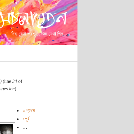
)
(line
34
of
ages.inc
).
« প্রথম
‹ পূর্ব
…