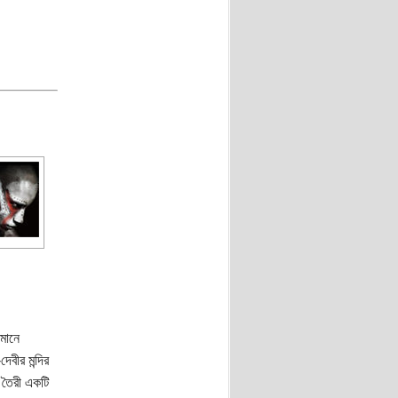
মানে
েবীর মন্দির
র তৈরী একটি