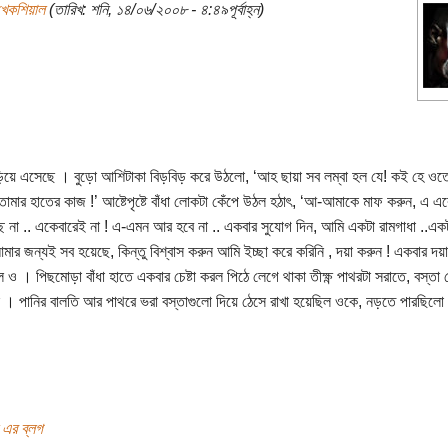
খেকশিয়াল
(তারিখ: শনি, ১৪/০৬/২০০৮ - ৪:৪৯পূর্বাহ্ন)
িয়ে এসেছে । বুড়ো আশিটাকা বিড়বিড় করে উঠলো, ‘আহ ছায়া সব লম্বা হল যে! কই হে ও
মার হাতের কাজ !’ আষ্টেপৃষ্টে বাঁধা লোকটা কেঁপে উঠল হঠাৎ, ‘আ-আমাকে মাফ করুন, এ এ
ছে না .. একেবারেই না ! এ-এমন আর হবে না .. একবার সুযোগ দিন, আমি একটা রামগাধা ..এ
আমার জন্যই সব হয়েছে, কিন্তু বিশ্বাস করুন আমি ইচ্ছা করে করিনি , দয়া করুন ! একবার দয়া
 ও । পিছমোড়া বাঁধা হাতে একবার চেষ্টা করল পিঠে লেগে থাকা তীক্ষ্ণ পাথরটা সরাতে, বস্তা
 । পানির বালতি আর পাথরে ভরা বস্তাগুলো দিয়ে ঠেসে রাখা হয়েছিল ওকে, নড়তে পারছিলো 
 এর ব্লগ