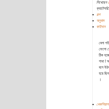
লিখেছেন
ক্যাটেগরি:
গল্প
অনুবাদ
কাইদান
বেলা গড়
ফেলো তো
ঠিক হচ্
গাধা ! 
বলে উঠল
হয়ে ছিল
।
খেকশিয়াল