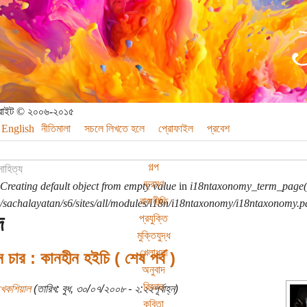
পিরাইট © ২০০৬-২০১৫
English
নীতিমালা
সচলে লিখতে হলে
প্রোফাইল
প্রবেশ
গল্প
সাহিত্য
ভ্রমণ
Creating default object from empty value
in
i18ntaxonomy_term_page(
রাজনীতি
sachalayatan/s6/sites/all/modules/i18n/i18ntaxonomy/i18ntaxonomy.p
দ
প্রযুক্তি
মুক্তিযুদ্ধ
খেলাধুলা
 চার : কানহীন হইচি ( শেষ পর্ব )
অনুবাদ
বিজ্ঞান
খেকশিয়াল
(তারিখ: বুধ, ৩০/০৭/২০০৮ - ২:২২পূর্বাহ্ন)
কবিতা