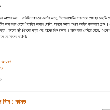
ন আগের কথা । সেইদিন দান-নো-উরা’র কাছে, শিমোনোসেকির সরু পথে শেষ হয় হেইকি গেঞ
 তীর আর বর্শায় ছেয়ে গিয়েছিল আকাশ সেদিন, সাগরে উথাল পাথাল করছিল রক্তলাল ঢেউ ।
রক্ত .. তাদের স্ত্রী শিশুদের রক্ত এবং তাদের শিশু রাজার । চারশ বছর পেরিয়ে গেছে, এখনো
সে হেইকিদের হাহাকার ।
 এর ব্লগ
্য
..
িত
ন তিন : কামড়