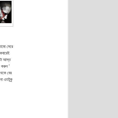
তোমো সেরে
কেবারেই
কটা আস্ত
 করুন ’
 থেকে বের
না এতটুকু