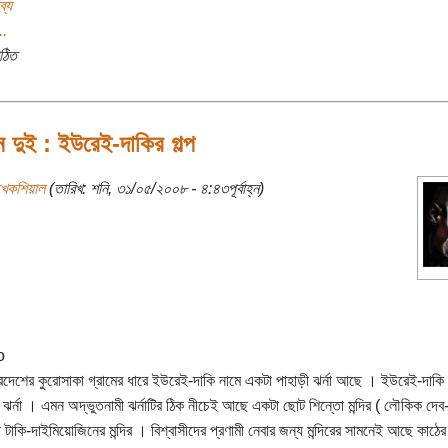
ব্য
..
ঠিত
 দুই : ইউরেই-দাকির গল্প
খেকশিয়াল
(তারিখ: শনি, ৩১/০৫/২০০৮ - ৪:৪৩পূর্বাহ্ন)
রদেশের কুরোসাকা গ্রামের ধারে ইউরেই-দাকি নামে একটা পাহাড়ী ঝর্না আছে । ইউরেই-দাকি 
 ঝর্না । এমন অদ্ভুতনামী ঝর্নাটির ঠিক নীচেই আছে একটা ছোট শিন্তো মন্দির ( লৌকিক দেব-দ
া টাকি-দাইমিয়োজিনের মন্দির । বিশ্বাসীদের প্রণামী নেবার জন্য মন্দিরের সামনেই আছে কাঠে