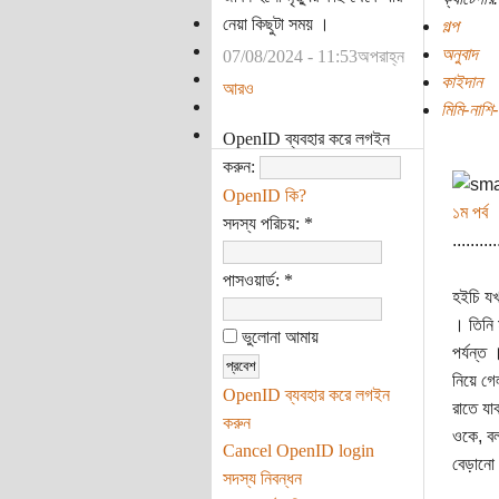
নেয়া কিছুটা সময় ।
গল্প
অনুবাদ
07/08/2024 - 11:53অপরাহ্ন
কাইদান
আরও
মিমি-নাশি
OpenID ব্যবহার করে লগইন
করুন:
OpenID কি?
১ম পর্ব
সদস্য পরিচয়:
*
..........
পাসওয়ার্ড:
*
হইচি যখ
। তিনি 
ভুলোনা আমায়
পর্যন্ত
নিয়ে গে
OpenID ব্যবহার করে লগইন
রাতে যা
করুন
ওকে, বল
Cancel OpenID login
বেড়ানো 
সদস্য নিবন্ধন