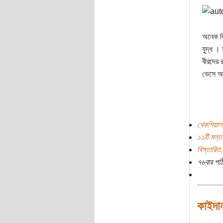
অনেক দি
যুদ্ধ ।
বীরদের 
ভেসে আ
খেকশিয়াল
১১টি মন্তব
বিস্তারিত.
৭৬বার পঠ
কাইদা