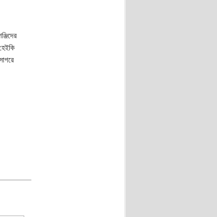
্জিদের
 হেইকি
 সাগরে