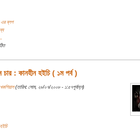
 এর ব্লগ
ব্য
..
ঠিত
 চার : কানহীন হইচি ( ১ম পর্ব )
খেকশিয়াল
(তারিখ: সোম, ২৮/০৭/২০০৮ - ১:৫৭পূর্বাহ্ন)
-হইচি