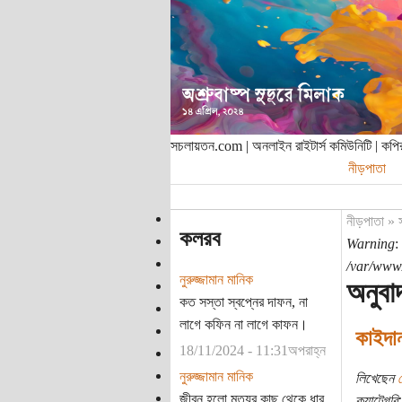
সচলায়তন.com | অনলাইন রাইটার্স কমিউনিটি | ক
নীড়পাতা
নীড়পাতা
»
কলরব
Warning
:
/var/www/
নুরুজ্জামান মানিক
অনুবা
কত সস্তা স্বপ্নের দাফন, না
লাগে কফিন না লাগে কাফন।
কাইদান
18/11/2024 - 11:31অপরাহ্ন
নুরুজ্জামান মানিক
লিখেছেন
জীবন হলো মৃত্যুর কাছ থেকে ধার
ক্যাটেগরি: