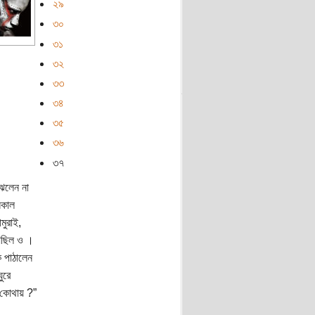
২৯
৩০
৩১
৩২
৩৩
৩৪
৩৫
৩৬
৩৭
ঝলেন না
সকাল
মুরাই,
য়েছিল ও ।
 পাঠালেন
ুরে
 কোথায় ?”