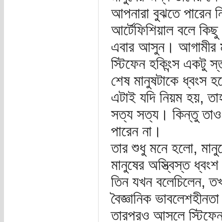
আপনারা বুঝতে পারেন ন
আর্টেফিশিয়াল বলে কিছ
এবার আসুন। আগামীর ম
স্টিফেন হকিংন্স একটু স
শেষ মানুষটাকে ধ্বংস হ
এটাই যদি নিয়ম হয়, তাহ
সত্য সত্য। কিন্তু তা
পারেন না।
তার শুধু মনে হলো, মান
মানুষের অস্ত্বিস্ত ধ্বং
তিন যখন বলেচিলেন, তখ
বৈজ্ঞানিক ভাবলেশহীনত
তারপরও আসলে স্টিফেন