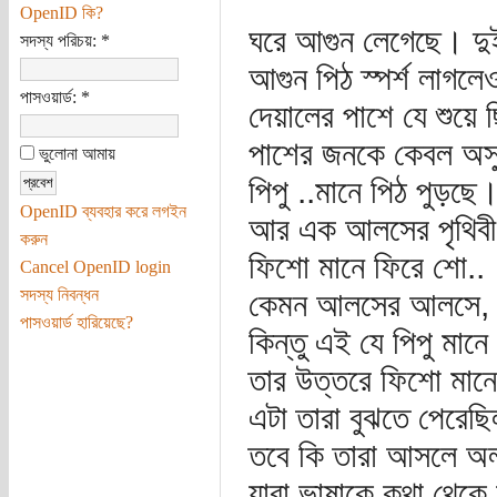
OpenID কি?
ঘরে আগুন লেগেছে। দুই
সদস্য পরিচয়:
*
আগুন পিঠ স্পর্শ লাগলে
পাসওয়ার্ড:
*
দেয়ালের পাশে যে শুয়ে
পাশের জনকে কেবল অস্ফ
ভুলোনা আমায়
পিপু ..মানে পিঠ পুড়ছে
OpenID ব্যবহার করে লগইন
আর এক আলসের পৃথিবী থ
করুন
ফিশো মানে ফিরে শো..
Cancel OpenID login
সদস্য নিবন্ধন
কেমন আলসের আলসে, এ
পাসওয়ার্ড হারিয়েছে?
কিন্তু এই যে পিপু মানে
তার উত্তরে ফিশো মানে
এটা তারা বুঝতে পেরেছ
তবে কি তারা আসলে অল
যারা ভাষাকে কথা থেকে