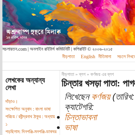
সচলায়তন.com | অনলাইন রাইটার্স কমিউনিটি | কপিরাইট © ২০০৬-২০১৫
নীড়পাতা
English
নীতিমালা
সচলে লিখত
নীড়পাতা
»
ব্লগ
»
কর্ণজয় এর ব্লগ
লেখকের অন্যান্য
চিন্তার খসড়া পাতা: পা
লেখা
লিখেছেন
কর্ণজয়
(তারিখ: 
দাঁড়াও।
ক্যাটেগরি:
সংক্ষেপিত অনুবাদ : বাংলা ভাষা
চিন্তাভাবনা
পরিচয় / রবীন্দ্রনাথ ঠাকুর : অধ্যায়
১
ভাষা
পড়ছিলাম: দিনপঞ্জি-মনপঞ্জি-ডাকঘর