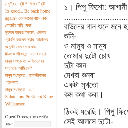
/ মুনীর চোধুরী * লিলি চৌধুরী
১। পিপু ফিশো: আগামী ভ
Its good... Be back home
............................
again'- ডেনভারের গানে এক
বাউলের গান শুনে মনে
ফেরারীর বাড়ি ফেরা
মুহম্মদ জাফর ইকবাল, একবার
শুনি-
প্রার্থনা করবেন স্যার- আমাদের
ও মানুষ ও মানুষ
অসুখটা যেন সেরে যায়
তোমার দুটো চোখ
চিন্তক জীবনানন্দ দাশের সাথে
মানুষ সংস্কারা: অস্তিত্বের
দুটা কান
সন্ধানে- আমি কে?
দেখবা শুনবা
মানুষ সংস্কারা : মানবজীবনের
পাঠশালায়
একটা মুখতো
মানুষ সংস্কারা : ০-৭
কম কথা কবা।
Salute, my President Kane
Williamson
ঠিকই ধরেছি। পিপু ফ
OpenID ব্যবহার করে লগইন
সেই আলসে দুটো-
করুন: