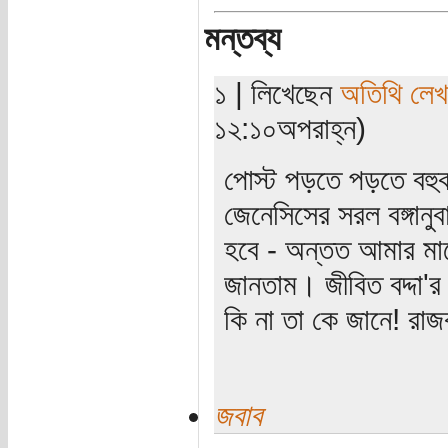
মন্তব্য
১ | লিখেছেন
অতিথি লে
১২:১০অপরাহ্ন)
পোস্ট পড়তে পড়তে বহুক
জেনেসিসের সরল বঙ্গানু
হবে - অন্তত আমার মাপে
জানতাম। জীবিত বদ্দা'র
কি না তা কে জানে! রা
জবাব