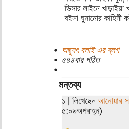
ভিসার লাইনে খাড়াইয়া
বইসা ঘুমানোর কাহিনী 
অছ্যুৎ বলাই এর ব্লগ
৫৪৪বার পঠিত
মন্তব্য
১ | লিখেছেন
আনোয়ার সা
৫:০৯অপরাহ্ন)