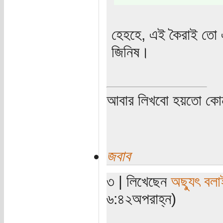
হেহহে, এই কৈরাই তো
জিনিষ।
আবার লিখবো হয়তো কো
জবাব
৩ | লিখেছেন
অছ্যুৎ বলা
৬:৪২অপরাহ্ন)