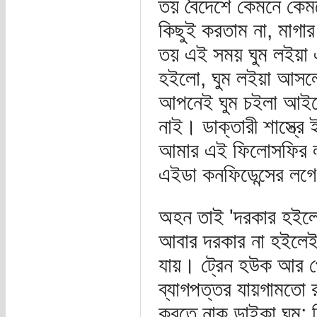
তয় বৈদেশে কেমনে কেমন
কিছুই করতাম না, মাগা
তয় এই সময় ঘুম লইয়া 
হইলো, ঘুম লইয়া আসলে
আপনেই ঘুম চইলা আইব
নাই। ডাক্তারী শাস্ত্
আমার এই ফিলোসফির লগে
এইডা কনফিডেন্সের লগ
অহন তাই 'দরকার হইলে'ই
আবার দরকার না হইলেই 
যায়। ট্রেন হউক আর প
ব্যাগপত্তর যায়গামতো র
করতে নাক ডাইকা ঘুম; 