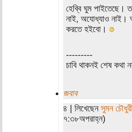
হেব্বি ঘুম পাইতেছে। ত
নাই, অযোধ্যাও নাই। 
করতে হইবো।
---------
চাবি থাকনই শেষ কথা ন
জবাব
৪ | লিখেছেন
সুমন চৌধুর
৭:৩৮অপরাহ্ন)