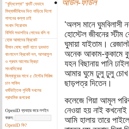
আউল-ফাউল
"বুদ্ধিবেশ্যা" শব্দটি যেভাবে
মিথ্যাজীবিদের ভিত নাড়িয়ে দিলো
পাপনের কল্লা চাই
'অলস মানে ঘুমবিলাসী ন
সংবাদ শিরোনাম
হোস্টেল জীবনের স্টীম 
বিসিবি সভাপতির লোভের বলি না
হোক আমাদের ক্রিকেট
ঘুমায়া যাইতাম। রেজা
ধীমান ঘোষ: ব্যাট হাতে দুধভাত
অনেক আকাম-কুকামে বুজ
বাংলাদেশ ক্রিকেট দল, আশরাফুল
যহন বিছানায় পানি ঢাইল
ও প্রথম আলোর ক্রিড়া
সাংবাদিকেরা
আমার ঘুমে ঢুলু ঢুলু চ
জিম্বাবুয়ের সাথে ৫ টেস্টের সিরিজ
ছাড়পত্র দিতেন।
চান সাকিব
ধর্মভিত্তিক পৃথিবী দখলের
প্রাথমিক রূপরেখা
কলেজে গিয়া আমূল পরিব
নেওয়া হয় নাই কখনোই। 
OpenID ব্যবহার করে লগইন
করুন:
আমি হালায় তারে পাইলে
OpenID কি?