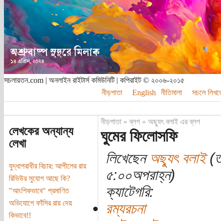
সচলায়তন.com | অনলাইন রাইটার্স কমিউনিটি | কপিরাইট © ২০০৬-২০১৫
নীড়পাতা
English
নীতিমালা
সচলে লিখত
নীড়পাতা
»
ব্লগ
»
অছ্যুৎ বলাই এর ব্লগ
লেখকের অন্যান্য
ঘুমের ফিলোসফি
লেখা
লিখেছেন
অছ্যুৎ বলাই
(ত
যুদ্ধাপরাধীর বিচার: আপীলের রায়
৫:০০অপরাহ্ন)
রিভিউর সুযোগ আছে কি?
ক্যাটেগরি:
"আংশিকভাবে" প্রমাণিত
অভিযোগে ফাঁসির রায় দেয়
রম্যরচনা
কিভাবে!!