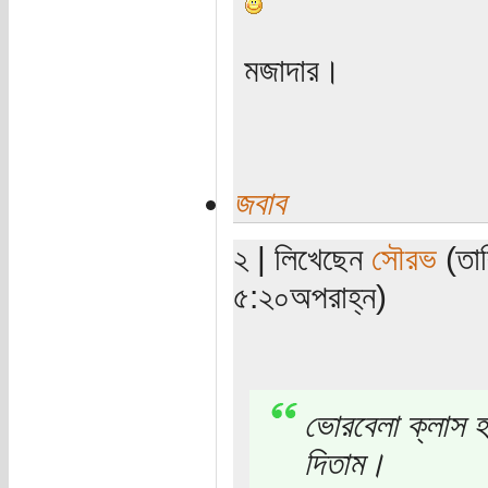
মজাদার।
জবাব
২ | লিখেছেন
সৌরভ
(তার
৫:২০অপরাহ্ন)
ভোরবেলা ক্লাস হ
দিতাম।