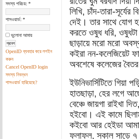
রাতের ঘুম বরবাদ দিয়া 
সদস্য পরিচয়:
*
লিখি, চাঁদ-তারা-সূর্যে
পাসওয়ার্ড:
*
দেই। তার সাথে যোগ হ
করতে ওষুধ ধরি, ওষুধটা
ভুলোনা আমায়
ছাড়ায়ে মরো মরো অবস্থ
কইরা নন-কলেজিয়েট ফাই
OpenID ব্যবহার করে লগইন
করুন
অবশেষে কলেজের বৈতরণী 
Cancel OpenID login
সদস্য নিবন্ধন
ইউনিভার্সিটিতে গিয়া পড়
পাসওয়ার্ড হারিয়েছে?
হাতছাড়া, হের লগে আছ
বেঞ্চে জায়গা রাইখা দি
হইবো। এই কামে ছিলাম 
কইবো আর হেইডা আমার 
ফলাফল, সকাল সাড়ে ৭ ট