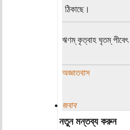
ঠিকাছে।
ঋণম্ কৃত্বাহ ঘৃতম্ পীবেৎ
অজ্ঞাতবাস
জবাব
নতুন মন্তব্য করুন