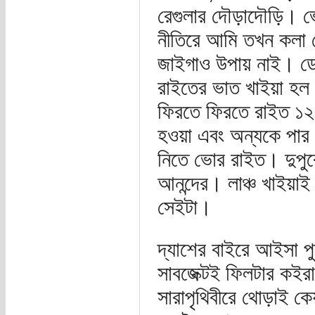
রেগুলার দৌড়াদৌড়ি। ভ
নীতিরে আমি তখন কলা দে
জাইগাও উপায় নাই। ডেই
রাইতের ভাত খাইয়া হল ক
ফিরতে ফিরতে রাইত ১২ 
হওয়া এবং অন্যকে পার 
নিতে ভোর রাইত। দুপুর
আনন্দের। লাঞ্চ খাইয়া
সেইটা।
দ্যাশের বাইরে আইসা পু
সাবজেক্টই ফিলটার কইরা
সারাপৃথিবীরে থোড়াই কে