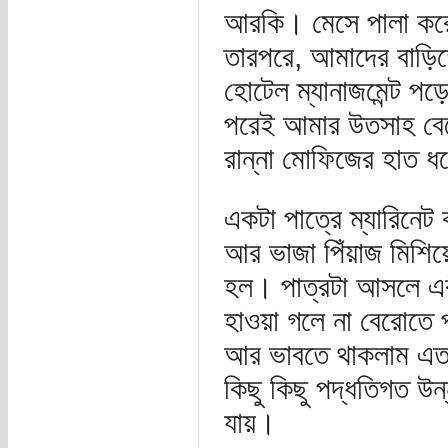
আরকি। মেসে পালা করে স
তারপরে, আমাদের বাড়ি
হোটেল ম্যানাজমেন্ট 
পরেই আমার উতসাহ বেড়
রান্না মোফিজের হাত 
একটা পাত্রে ম্যারিনেট
আর ভাজা পিঁয়াজ মিশিয়
হল। পাত্রটা আসলে একট
হাওয়া গলে না বেরোতে প
আর ভাবতে থাকলাম এত হ
কিছু কিছু পদ্ধতিগত উন
যায়।