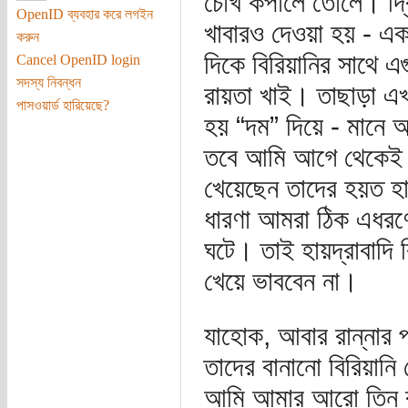
চোখ কপালে তোলে। দ্বি
OpenID ব্যবহার করে লগইন
খাবারও দেওয়া হয় - এক
করুন
দিকে বিরিয়ানির সাথে 
Cancel OpenID login
সদস্য নিবন্ধন
রায়তা খাই। তাছাড়া এখ
পাসওয়ার্ড হারিয়েছে?
হয় “দম” দিয়ে - মানে আ
তবে আমি আগে থেকেই বল
খেয়েছেন তাদের হয়ত হা
ধারণা আমরা ঠিক এধরণ
ঘটে। তাই হায়দ্রাবাদি 
খেয়ে ভাববেন না।
যাহোক, আবার রান্নার 
তাদের বানানো বিরিয়ান
আমি আমার আরো তিন বন