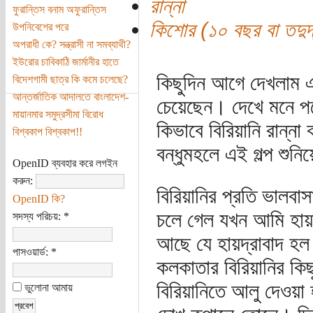
রান্না
ফুরান্তিস বনাম অফুরান্তিস
কিশোর (১০ বছর বা তদুর্দ
উপনিবেশের পরে
অপরাধী কে? সন্ত্রাসী না সমব্যাথী?
ইউরোর চাবিকাঠি জার্মানীর হাতে
কিছুদিন আগে দেখলাম এ
বিদেশগামী ছাত্র কি কমে চলেছে?
আন্তর্জাতিক আদালতে বাংলাদেশ-
চেয়েছেন। দেখে মনে প
মায়ানমার সমুদ্রসীমা বিরোধ
কিভাবে বিরিয়ানি রান্ন
বিশ্বকাপ বিশ্বকাপ!!
বন্ধুমহলে এই গল্প শুন
OpenID ব্যবহার করে লগইন
করুন:
বিরিয়ানির প্রতি ভালবা
OpenID কি?
চলে গেল যখন আমি হায়দ
সদস্য পরিচয়:
*
আছে যে হায়দ্রাবাদ হল 
পাসওয়ার্ড:
*
কলকাতার বিরিয়ানির ক
বিরিয়ানিতে আলু দেওয়া
ভুলোনা আমায়