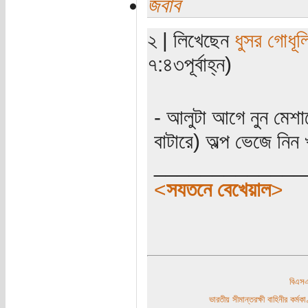
জবাব
২ | লিখেছেন
ধুসর গোধূল
৭:৪৩পূর্বাহ্ন)
- আলুটা আগে নুন মেশা
বাটারে) অল্প ভেজে নিন
_____________
<
সযতনে বেখেয়াল
>
বিএ
ভারতীয় সীমান্তরক্ষী বাহিনীর কর্