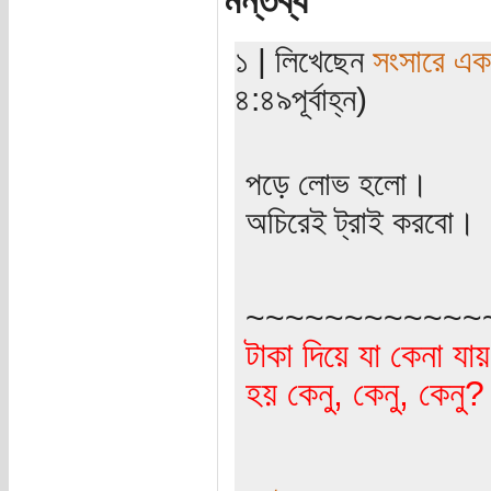
মন্তব্য
১ | লিখেছেন
সংসারে এক স
৪:৪৯পূর্বাহ্ন)
পড়ে লোভ হলো।
অচিরেই ট্রাই করবো।
~~~~~~~~~~~~
টাকা দিয়ে যা কেনা যা
হয় কেনু, কেনু, কেনু