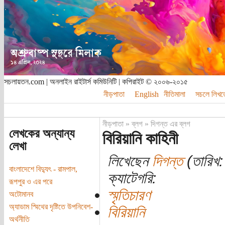
সচলায়তন.com | অনলাইন রাইটার্স কমিউনিটি | কপিরাইট © ২০০৬-২০১৫
নীড়পাতা
English
নীতিমালা
সচলে লিখত
নীড়পাতা
»
ব্লগ
»
দিগন্ত এর ব্লগ
লেখকের অন্যান্য
বিরিয়ানি কাহিনী
লেখা
লিখেছেন
দিগন্ত
(তারিখ:
বাংলাদেশে বিদ্যুৎ - রামপাল,
ক্যাটেগরি:
রূপপুর ও এর পরে
স্মৃতিচারণ
অটোমানব
অ্যাডাম স্মিথের দৃষ্টিতে উপনিবেশ-
বিরিয়ানি
অর্থনীতি