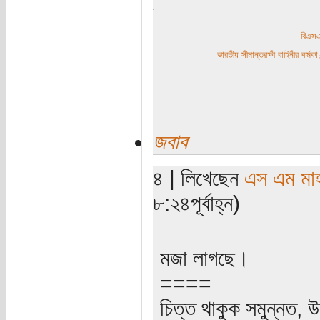
বিএ
ভারতীয় সীমান্তরক্ষী বাহিনীর কর্
জবাব
৪ | লিখেছেন
এস এম মাহব
৮:২৪পূর্বাহ্ন)
মজা লাগছে।
====
চিত্ত থাকুক সমুন্নত, উ