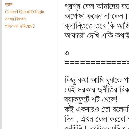
প্রশ্ন কেন আমাদের ক
করুন
Cancel OpenID login
অপেক্ষা করেন না কেন।
সদস্য নিবন্ধন
ক্লান্তিতে তবে কি আমি
পাসওয়ার্ড হারিয়েছে?
আবারো দেখি একি কথাই 
৩
============
কিছু কথা আমি বুঝতে প
যেই সরকার দুর্নীতির বি
ব্যাকফুটে শট খেলে!
কই একবারও তো বলেননি
দিন , এখন কেন করবো 
দেখিনি। কাউকে যদি ভো