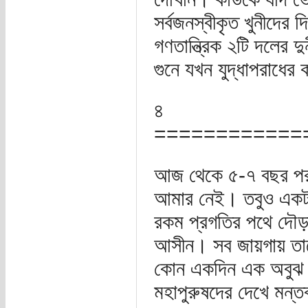
সর্বজনস্বীকৃত খুনীদে
গণতান্ত্রিক ২টি দলের দ
গুনে যখন যুদ্ধাপরাধের
৪
============
আজ থেকে ৫-৭ বছর পর 
আমার নেই। তবুও একটা
রকম প্রগতির পথে দৌড়া
আসীন। সব জায়গায় তাদে
কোন একদিন এক অবুঝ ব
মহাপুরুষদের দেখে মন্তব