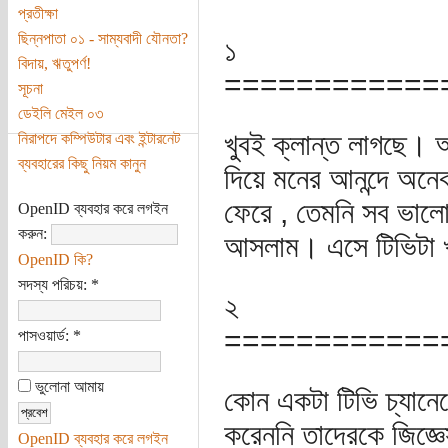
প্রতীক্ষা
ছিন্নপাতা ০১ - সাম্যবাদী যৌনতা?
১
বিদায়, ঋতুপর্ণ!
============
সূচনা
ডেইলি মেইল ০৩
খুবই ক্লান্ত লাগছে। 
নিরাপদে কম্পিউটার এবং ইন্টারনেট
ব্যবহারের কিছু নিয়ম কানুন
দিয়ে মনের আনন্দে অনে
ফেরে , তেমনি সব ভাল
OpenID ব্যবহার করে লগইন
করুন:
আসলাম। এসে টিভিটা খু
OpenID কি?
সদস্য পরিচয়:
*
২
============
পাসওয়ার্ড:
*
ভুলোনা আমায়
কোন একটা টিভি চ্যানেলে
করেননি তাদেরকে জিজ্ঞে
OpenID ব্যবহার করে লগইন