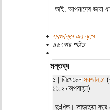
তাই, আপনাদের ভাষা ধা
সবজান্তা এর ব্লগ
৪৬৭বার পঠিত
মন্তব্য
১ | লিখেছেন
সবজান্তা
(ত
১১:২৮অপরাহ্ন)
দুঃখিত। তাড়াহুড়া কর