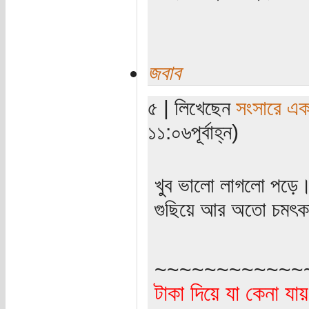
জবাব
৫ | লিখেছেন
সংসারে এক স
১১:০৬পূর্বাহ্ন)
খুব ভালো লাগলো পড়ে
গুছিয়ে আর অতো চমৎকা
~~~~~~~~~~~~
টাকা দিয়ে যা কেনা যা