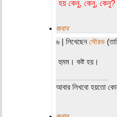
হয় কেনু, কেনু, কেনু
জবাব
৬ | লিখেছেন
সৌরভ
(তার
হুমম। কষ্ট হয়।
আবার লিখবো হয়তো কো
জবাব