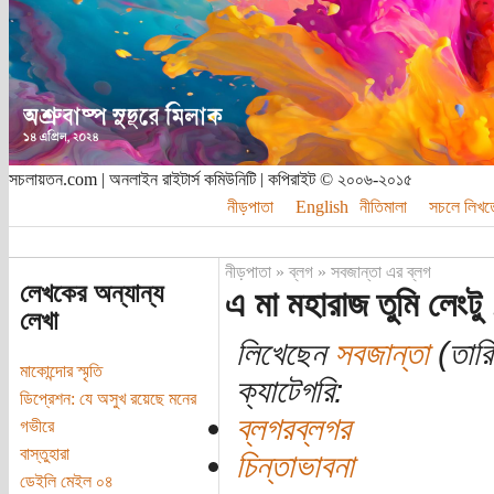
সচলায়তন.com | অনলাইন রাইটার্স কমিউনিটি | কপিরাইট © ২০০৬-২০১৫
নীড়পাতা
English
নীতিমালা
সচলে লিখত
নীড়পাতা
»
ব্লগ
»
সবজান্তা এর ব্লগ
লেখকের অন্যান্য
এ মা মহারাজ তুমি লেংটু 
লেখা
লিখেছেন
সবজান্তা
(তারি
মাকোন্দোর স্মৃতি
ক্যাটেগরি:
ডিপ্রেশন: যে অসুখ রয়েছে মনের
ব্লগরব্লগর
গভীরে
বাস্তুহারা
চিন্তাভাবনা
ডেইলি মেইল ০৪