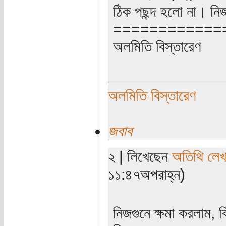
ঠিক পছন্দ হলো না। নিজ
============
অলমিতি বিস্তারেণ
অলমিতি বিস্তারেণ
জবাব
২ | লিখেছেন
অতিথি লে
১১:৪৭অপরাহ্ন)
নিজগুনে ক্ষমা করলাম, 