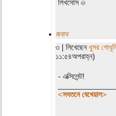
লিখসোস
জবাব
৩ | লিখেছেন
ধুসর গোধূল
১১:৫৪অপরাহ্ন)
- এক্সিলেন্ট!
_____________
<
সযতনে বেখেয়াল
>