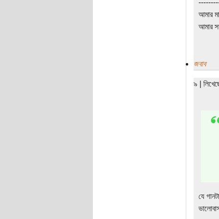
--------
আমার মা
আমার সা
জবাব
৯ | লিখে
যে গানট
ভালোবাস