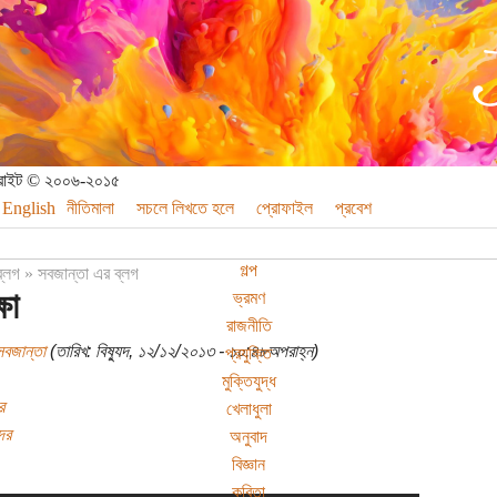
পিরাইট © ২০০৬-২০১৫
English
নীতিমালা
সচলে লিখতে হলে
প্রোফাইল
প্রবেশ
গল্প
ব্লগ
»
সবজান্তা এর ব্লগ
ষা
ভ্রমণ
রাজনীতি
সবজান্তা
(তারিখ: বিষ্যুদ, ১২/১২/২০১৩ - ১০:৪৮অপরাহ্ন)
প্রযুক্তি
মুক্তিযুদ্ধ
র
খেলাধুলা
ের
অনুবাদ
বিজ্ঞান
কবিতা