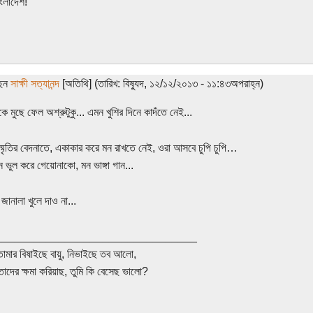
াংলাদেশ!
ছেন
সাক্ষী সত্যানন্দ
[অতিথি] (তারিখ: বিষ্যুদ, ১২/১২/২০১৩ - ১১:৪৩অপরাহ্ন)
ে মুছে ফেল অশ্রুটুকু... এমন খুশির দিনে কাদঁতে নেই...
স্মৃতির বেদনাতে, একাকার করে মন রাখতে নেই, ওরা আসবে চুপি চুপি…
 ভুল করে গেয়োনাকো, মন ভাঙ্গা গান...
জানালা খুলে দাও না...
________________________________
তোমার বিষাইছে বায়ু, নিভাইছে তব আলো,
তাদের ক্ষমা করিয়াছ, তুমি কি বেসেছ ভালো?