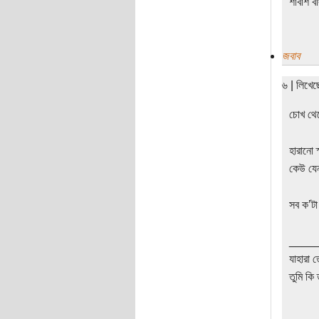
শাবাশ ব
জবাব
৬ | লিখে
চোখ থেক
হারানো 
কেউ যেন
সব ক’টা 
____
যাহারা 
তুমি কি 