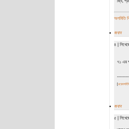
জ্বি, প
অলমিতি বি
জবাব
৪ | লিখে
৭১ এর শ
--------
[
ওয়েবসাইট
জবাব
৫ | লিখে