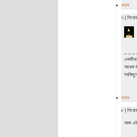
জবাব
৭ | লিখে
_ _ _ 
একজীবনে
আরেক জীব
সবকিছুত
জবাব
৮ | লিখে
আজ এই গ