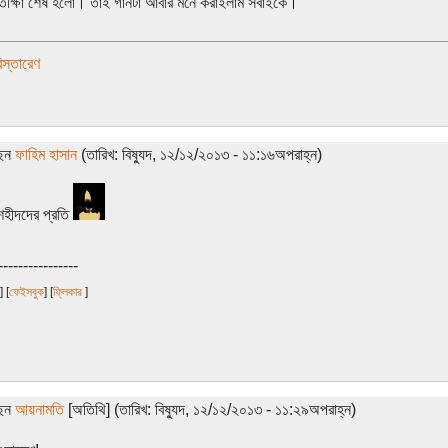
্রতীক্ষা শেষ হলো। তাই গানটা আবার মনে করাইলাম সবাইকে।
স্তারেণ
ছেন
ফাহিম হাসান
(তারিখ: বিষ্যুদ, ১২/১২/২০১৩ - ১১:১৬অপরাহ্ন)
হীদদের প্রতি
----------------
] [
ফেইসবুক
] [
ফ্লিকার
]
ছেন
আয়নামতি
[অতিথি] (তারিখ: বিষ্যুদ, ১২/১২/২০১৩ - ১১:২৯অপরাহ্ন)