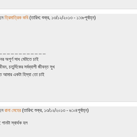
ছেন
ত্রিমাত্রিক কবি
(তারিখ: শুক্র, ১৩/১২/২০১৩ - ১:৩৮পূর্বাহ্ন)
_ _ _ _ _ _ _ _ _ _ _ _
র অপূর্ণ সাধ মেটাতে চাই
ন, চতুর্দিকের সর্বব্যাপী জীবন্ত সুখ
ে আমার একটা হিস্যা তো চাই
ছেন
রানা মেহের
(তারিখ: শুক্র, ১৩/১২/২০১৩ - ৬:০৪পূর্বাহ্ন)
ানটা স্বার্থক হল