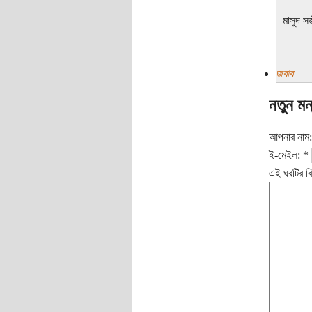
মাসুদ স
জবাব
নতুন মন
আপনার নাম
ই-মেইল:
*
এই ঘরটির বি