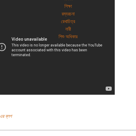
শিক্ষা
রম্যরচনা
রেখাচিত্র
নারী
শিশু অধিকার
এর ব্লগ