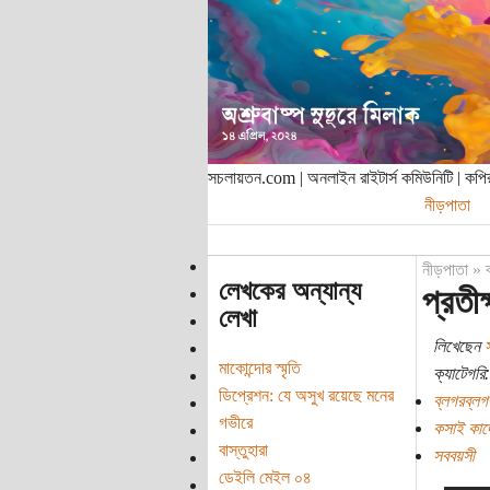
সচলায়তন.com | অনলাইন রাইটার্স কমিউনিটি | ক
নীড়পাতা
নীড়পাতা
»
লেখকের অন্যান্য
প্রতীক্
লেখা
লিখেছেন
মাকোন্দোর স্মৃতি
ক্যাটেগরি:
ডিপ্রেশন: যে অসুখ রয়েছে মনের
ব্লগরব্লগ
গভীরে
কসাই কাদ
বাস্তুহারা
সববয়সী
ডেইলি মেইল ০৪