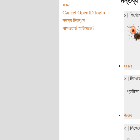
মন্তব্য
করুন
Cancel OpenID login
১ | লিখে
সদস্য নিবন্ধন
পাসওয়ার্ড হারিয়েছে?
জবাব
২ | লিখেছ
প্রতীক্
জবাব
৩ | লিখে