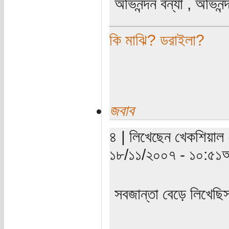
অভিনন্দন বন্যা , অভিনন
কি মাঝি? ডরাইলা?
জবাব
৪ | লিখেছেন খেকশিয়াল (
১৮/১১/২০০৭ - ১০:৫১অ
সবজান্তা বেড়ে লিখেছিস