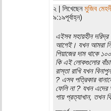
২ | লিখেছেন
মুজিব মেহদ
৯:১৯পূর্বাহ্ন)
এইসব সহায়হীন দরিদ্র
আগেই। যখন আমরা নিজের
পিয়াজের দাম থাকে ১০০
কি এই লোকগুলোর বাঁচা
রাস্তা রাখি যখন বিনাপু
? এসব পত্রিকার বানান
ফেলি না ? যখন এদের ঘ
পায় প্রত্যাখান, তখন 