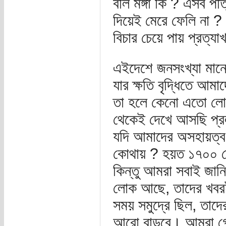
বলি মঙ্গা কি ? এসব পত
দিয়েই মেরে ফেলি না ?
বিচার চেয়ে পায় প্রত্য
এইদেশে জনসংখ্যা মানে
যার ক্ষতি বৃদ্ধিতে আ
তা হলে কেনো এতো লোক
থেকেই দেখে আসছি প্
যদি আমাদের অসহায়ত্ব
কোথায় ? হয়ত ১৭০০ তেম
কিন্তু আমরা সবাই জান
লোক আছে, তাদের খবরই
সময় সমুদ্রে ছিল, তাদে
আরো বাড়বে। আমরা গোল