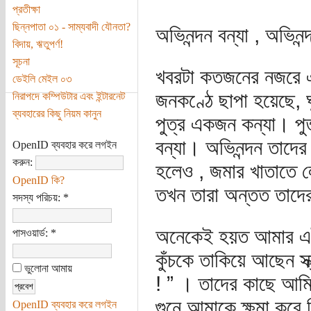
প্রতীক্ষা
ছিন্নপাতা ০১ - সাম্যবাদী যৌনতা?
অভিনন্দন বন্যা , অভিনন
বিদায়, ঋতুপর্ণ!
সূচনা
খবরটা কতজনের নজরে এ
ডেইলি মেইল ০৩
জনকণ্ঠে ছাপা হয়েছে, ঘূ
নিরাপদে কম্পিউটার এবং ইন্টারনেট
ব্যবহারের কিছু নিয়ম কানুন
পুত্র একজন কন্যা। পু
বন্যা। অভিনন্দন তাদের 
OpenID ব্যবহার করে লগইন
করুন:
হলেও , জমার খাতাতে ল
OpenID কি?
তখন তারা অন্তত তাদ
সদস্য পরিচয়:
*
অনেকেই হয়ত আমার এই 
পাসওয়ার্ড:
*
কুঁচকে তাকিয়ে আছেন স
ভুলোনা আমায়
! ” । তাদের কাছে আম
গুনে আমাকে ক্ষমা করে
OpenID ব্যবহার করে লগইন