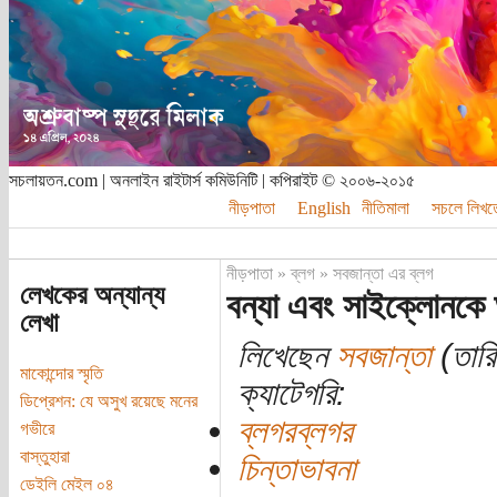
সচলায়তন.com | অনলাইন রাইটার্স কমিউনিটি | কপিরাইট © ২০০৬-২০১৫
নীড়পাতা
English
নীতিমালা
সচলে লিখত
নীড়পাতা
»
ব্লগ
»
সবজান্তা এর ব্লগ
লেখকের অন্যান্য
বন্যা এবং সাইক্লোনকে 
লেখা
লিখেছেন
সবজান্তা
(তারি
মাকোন্দোর স্মৃতি
ক্যাটেগরি:
ডিপ্রেশন: যে অসুখ রয়েছে মনের
ব্লগরব্লগর
গভীরে
বাস্তুহারা
চিন্তাভাবনা
ডেইলি মেইল ০৪