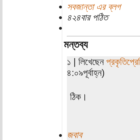
সবজান্তা এর ব্লগ
৪২৪বার পঠিত
মন্তব্য
১ | লিখেছেন
প্রকৃতিপ্র
৪:০৯পূর্বাহ্ন)
ঠিক।
জবাব