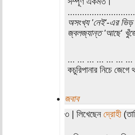
সম্পূর্ণ একমত।
............................
অসংখ্য 'নেই'-এর ভিড় 
জ্বলজ্যান্ত 'আছে' খু
... ... ... ... ... ... ... 
কচুরিপানার নিচে জেগে থ
জবাব
৩ | লিখেছেন
দ্রোহী
(তার