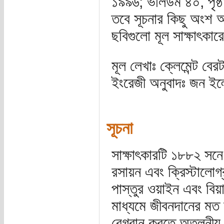
১৯৯৬; ভলিউম ৪০, পৃষ্
তবে সূচনার কিছু অংশ 
ছবিগুলো মূল সাক্ষাৎক
মূল লেখাঃ ক্লেমেন্ট বেরট
ইংরেজী অনুবাদঃ জন ইল
সূচনা
সাক্ষাৎকারটি ১৮৮২ সনে
রসায়ন এবং ক্রিস্টালোগ
পাস্তুর ওয়াইন এবং বিয
মাধ্যমে জীবনদানের মত অ
বেগবান করতে অতুলনীয়