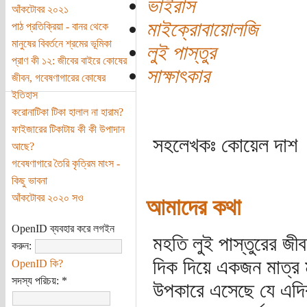
ভাইরাস
আঁকটোবর ২০২১
মাইক্রোবায়োলজি
পাঠ প্রতিক্রিয়া - বানর থেকে
মানুষের বিবর্তনে শ্রমের ভূমিকা
লুই পাস্তুর
প্রাণ কী ১২: জীবের বাইরে কোষের
সাক্ষাৎকার
জীবন, গবেষণাগারের কোষের
ইতিহাস
করোনাটিকা টিকা হালাল না হারাম?
ফাইজারের টিকাটায় কী কী উপাদান
সহলেখকঃ কোয়েল দাশ
আছে?
গবেষণাগারে তৈরি কৃত্রিম মাংস -
কিছু ভাবনা
আঁকটোবর ২০২০ সও
আমাদের কথা
OpenID ব্যবহার করে লগইন
মহতি লুই পাস্তুরের জীব
করুন:
দিক দিয়ে একজন মাত্র
OpenID কি?
সদস্য পরিচয়:
*
উপকারে এসেছে যে এদিক 