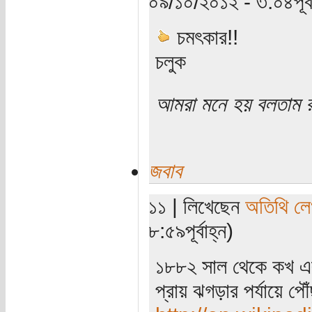
০৯/১০/২০১২ - ৩:০৪পূর্ব
চমৎকার!!
চলুক
আমরা মনে হয় বলতাম 
জবাব
১১ | লিখেছেন
অতিথি ল
৮:৫৯পূর্বাহ্ন)
১৮৮২ সাল থেকে কখ এবং 
প্রায় ঝগড়ার পর্যায়ে পৌ