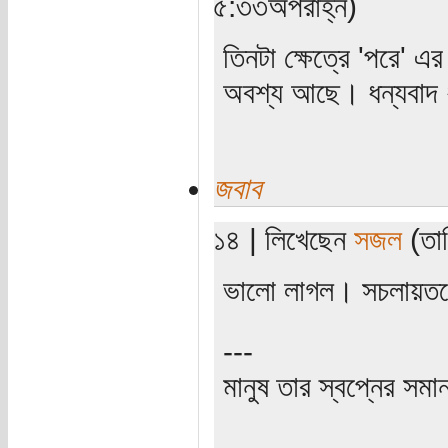
৫:৩৩অপরাহ্ন)
তিনটা ক্ষেত্রে 'পরে' 
অবশ্য আছে। ধন্যবাদ 
জবাব
১৪ | লিখেছেন
সজল
(তার
ভালো লাগল। সচলায়তন
---
মানুষ তার স্বপ্নের সমা