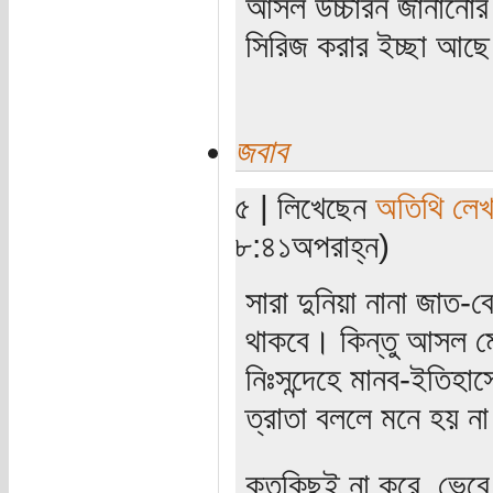
আসল উচ্চারন জানানোর 
সিরিজ করার ইচ্ছা আছ
জবাব
৫ | লিখেছেন
অতিথি লে
৮:৪১অপরাহ্ন)
সারা দুনিয়া নানা জাত-
থাকবে। কিন্তু আসল মে
নিঃসন্দেহে মানব-ইতিহ
ত্রাতা বললে মনে হয় ন
কতকিছুই না করে, ভেবে 