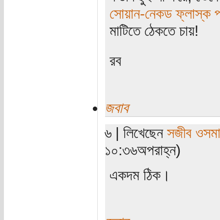
সোয়ান-নেকড ফ্লাস্ক পর
মাটিতে ঠেকতে চায়!
রব
জবাব
৬ | লিখেছেন
সজীব ওসম
১০:৩৬অপরাহ্ন)
একদম ঠিক।