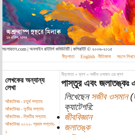
সচলায়তন.com | অনলাইন রাইটার্স কমিউনিটি | কপিরাইট © ২০০৬-২০১৫
নীড়পাতা
English
নীতিমালা
সচলে লিখত
নীড়পাতা
»
ব্লগ
»
সজীব ওসমান এর ব্লগ
লেখকের অন্যান্য
পাস্তুর এবং জলাতঙ্কঃ এ
লেখা
লিখেছেন
সজীব ওসমান
(ত
আঁকটোবর - চতুর্থ সপ্তাহ
ক্যাটেগরি:
আঁকটোবর - তৃতীয় সপ্তাহ
জীববিজ্ঞান
আঁকটোবর - দ্বিতীয় সপ্তাহ
আঁকটোবর ২০২২- প্রথম সপ্তাহ-
জলাতঙ্ক
১