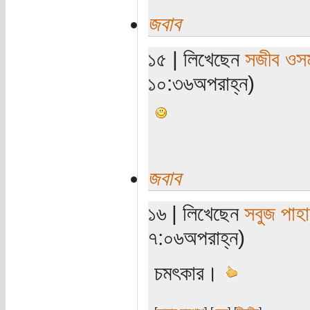
জবাব
১৫ | লিখেছেন
সজীব ওস
১০:৩৬অপরাহ্ন)
জবাব
১৬ | লিখেছেন
সবুজ পাহা
৭:০৬অপরাহ্ন)
চমৎকার।