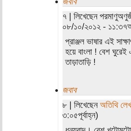
জবাব
৭ | লিখেছেন পরমাণুঅণুজ
০৮/১০/২০১২ - ১১:৩৭অ
প্রাঞ্জল ভাষার এই সাক
হয়ে বাংলা ! বেশ ঘুরে
তাড়াতাড়ি !
জবাব
৮ | লিখেছেন
অতিথি লে
৩:০৫পূর্বাহ্ন)
ধন্যবাদ। বেশ খটোমটে