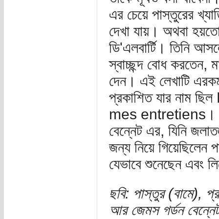
এর চেয়ে পাস্তুরের খ্যা
দেখা যায়। অথবা হয়ত
ডি'এলবার্টি। তিনি আসলে
স্বাচ্ছন্দ বোধ করতেন, ম
দেন। এই লেখাটি এরকমই 
প্রকাশিত যার নাম ছ
mes entretiens। এই
বেন্নেট এর, যিনি জলাত
জন্য নিয়ে গিয়েছিলেন প
যেভাবে শুনেছেন এবং 
ছবি: পাস্তুর (বামে), 
আর জেমস গর্ডন বেন্নে