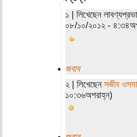
১ | লিখেছেন লাবণ্যপ্রভ
০৮/১০/২০১২ - ৪:৩৪অপ
জবাব
২ | লিখেছেন
সজীব ওসম
১০:৩৬অপরাহ্ন)
জবাব