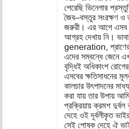
পেরেছি ভিনেগার প্রস্ত
জৈব–বস্তুর সংরক্ষণ ও 
জরুরী। এর আগে এসব ক্ষু
আগ্রহ দেখায় নি। ভাব
generation, প্রাণের 
এদের সম্বন্ধে জেনে এখন
বৃদ্ধিই অধিকাংশ রোগের
এসবের ক্ষতিসাধনের মূ
কালচার উৎপাদনের মাধ্যমে
করা যায় তার উপায় আম
প্রক্রিয়ায় ক্রমশ দু
দেহে ওই দূর্বলীকৃত ভা
সেই পোষক দেহে ঐ ভাইর