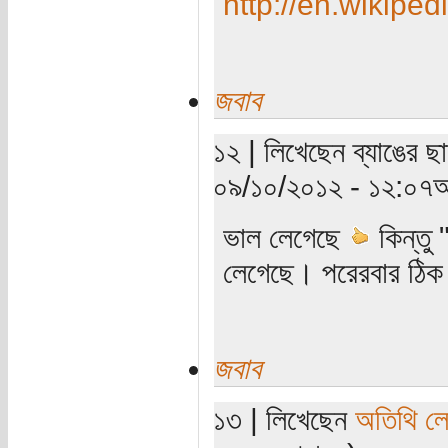
http://en.wikip
জবাব
১২ | লিখেছেন ব্যাঙের ছা
০৯/১০/২০১২ - ১২:০৭অ
ভাল লেগেছে
কিন্তু
লেগেছে। পরেরবার ঠিক
জবাব
১৩ | লিখেছেন
অতিথি ল