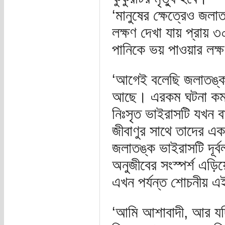
‘মানুষের ক্ষেত্রেও জলা
লক্ষণ দেখা যায় প্রা
পানিকে ভয় পাওয়ার লক্
‘আগেই বলেছি জলাতঙ্ক আ
আছে। এরকম ঘটনা কম নয়
নিঃসৃত ভাইরাসটি যখন ব
জীবাণুর সাথে তাদের এক
জলাতঙ্ক ভাইরাসটি দূর্
অনুজীবের সংস্পর্শ এড়ি
এখন পর্যন্ত শোচনীয় এই
‘আমি আশাবাদী, আর যদি