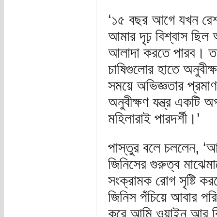
‘১৫ বছর আগে যখন রেশম
আমার দৃঢ় বিশ্বাস ছিল
আলাদা করতে পারব। তখ
চাষিগুলোর হাতে অনুবীক্ষণ
সময়ে অভিজ্ঞতার প্রমা
অনুবীক্ষণ যন্ত্র একটি 
মহিলারাই পারদর্শী।’
পাস্তুর বলে চললেন, ‘আ
জিনিসের গুরুত্ব মাঝেমা
সংক্রামক রোগ সৃষ্টি কর
জিনিস পঁচিয়ে আবার পর
করে আমি ওয়াইন আর বি