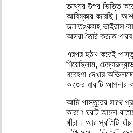
তথ্যের উপর ভিত্তি করে
আবিষ্কার করেছি। আশা
জলাতঙ্কসহ ভাইরাস বা
আমরা তৈরি করতে পারব
এরপর হঠাৎ করেই পাস্তু
গিয়েছিলাম, চেম্বারল্
গবেষণা দেখার অভিলাষ
কাজের ধারাটি আপনার ক
আমি পাস্তুরের সাথে প্
কারণে ঘরটি আলো বাতাসে
খাঁচা। আর প্রতিটি খাঁচ
, গ্রিফন্স – কি নেই সে