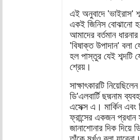
এই অনুবাদে 'ভাইরাস' শব
একই জিনিস বোঝানো হয়ে
আমাদের বর্তমান ধারনার 
'বিষাক্ত উপাদান' বলা
হল পাস্তুর যেই শব্দটি
শ্রেয়।
সাক্ষাৎকারটি নিয়েছিলেন
ডি'এলবার্টি ছদ্মনাম ব
এসেক্স এ। মার্কিন এবং 
ফ্রান্সের একজন প্রধান 
জানাশোনার দিক দিয়ে ড
তাঁকে মূর্খও বলা যাবেন