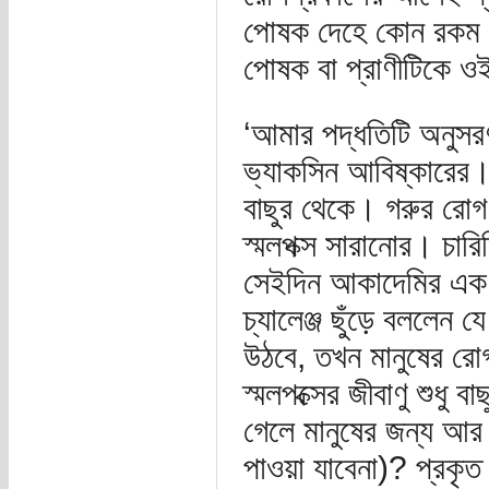
পোষক দেহে কোন রকম রো
পোষক বা প্রাণীটিকে ওই
‘আমার পদ্ধতিটি অনুসরণ
ভ্যাকসিন আবিষ্কারের। 
বাছুর থেকে। গরুর রোগ সৃ
স্মলপক্স সারানোর। চার
সেইদিন আকাদেমির এক আ
চ্যালেঞ্জ ছুঁড়ে বললেন
উঠবে, তখন মানুষের রোগ
স্মলপক্সের জীবাণু শুধু ব
গেলে মানুষের জন্য আর 
পাওয়া যাবেনা)? প্রক