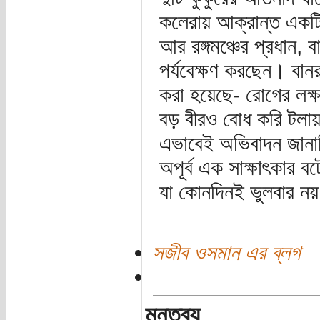
কলেরায় আক্রান্ত একটি
আর রঙ্গমঞ্চের প্রধান, ব
পর্যবেক্ষণ করছেন। বান
করা হয়েছে- রোগের লক
বড় বীরও বোধ করি টলায
এভাবেই অভিবাদন জানাচ
অপূর্ব এক সাক্ষাৎকার বট
যা কোনদিনই ভুলবার নয
সজীব ওসমান এর ব্লগ
মন্তব্য