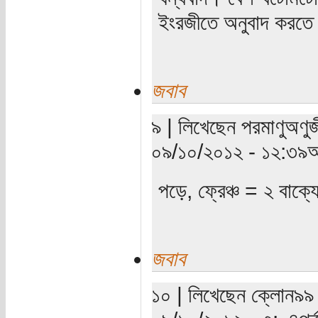
ইংরজীতে অনুবাদ করতে 
জবাব
৯ | লিখেছেন পরমাণুঅণুজ
০৯/১০/২০১২ - ১২:৩৯অ
পড়ে, ফ্রেঞ্চ = ২ বাক্য
জবাব
১০ | লিখেছেন ক্লোন৯৯ (