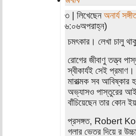
৩ | লিখেছেন
অনার্য সঙ্গী
৬:০৬অপরাহ্ন)
চমৎকার। লেখা চালু থা
রোগের জীবাণু তত্ত্ব প
স্বীকার্যই সেই প্রমাণ
মারাত্মক সব আবিষ্কার হ
অভ্যাসও পাস্তুরের আই
বাঁচিয়েছেন তার কোন ই
প্রসঙ্গত, Robert Koc
গলার ভেতর দিয়ে র উচ