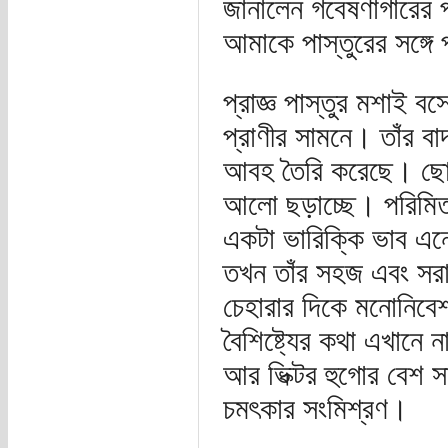
জানালেন গবেষণাগারের পর
আমাকে পাস্তুরের সঙ্গে 
প্রাজ্ঞ পাস্তুর মশাই ব
প্রাণীর সামনে। তাঁর ব
আবহ তৈরি করেছে। ছোট-বা
আলো ছড়াচ্ছে। পরিমিত
একটা ভারিক্কি ভাব এনে
তখন তাঁর সহজ এবং সরাস
চেহারার দিকে মনোনিব
বৈশিষ্টে্যর কথা এখানে ন
আর ভিক্টর হুগোর বেশ সা
চমৎকার সংমিশ্রণ।