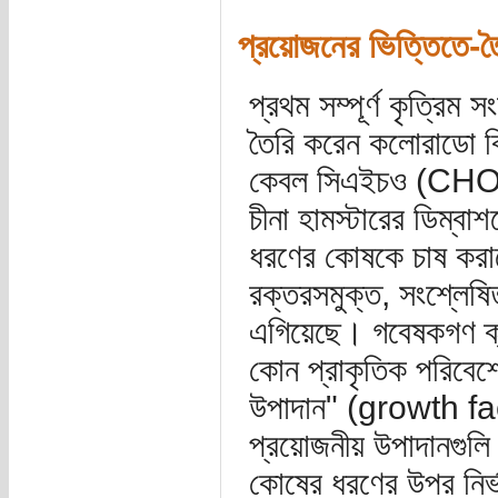
প্রয়োজনের ভিত্তিতে-ত
প্রথম সম্পূর্ণ কৃত্রিম স
তৈরি করেন কলোরাডো ব
কেবল সিএইচও (CHO)
চীনা হামস্টারের ডিম্ব
ধরণের কোষকে চাষ করা
রক্তরসমুক্ত, সংশ্লেষ
এগিয়েছে। গবেষকগণ ক্র
কোন প্রাকৃতিক পরিবেশে
উপাদান" (growth fac
প্রয়োজনীয় উপাদানগু
কোষের ধরণের উপর নির্