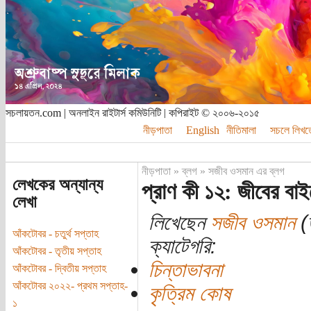
সচলায়তন.com | অনলাইন রাইটার্স কমিউনিটি | কপিরাইট © ২০০৬-২০১৫
নীড়পাতা
English
নীতিমালা
সচলে লিখত
নীড়পাতা
»
ব্লগ
»
সজীব ওসমান এর ব্লগ
লেখকের অন্যান্য
প্রাণ কী ১২: জীবের বা
লেখা
লিখেছেন
সজীব ওসমান
(ত
আঁকটোবর - চতুর্থ সপ্তাহ
ক্যাটেগরি:
আঁকটোবর - তৃতীয় সপ্তাহ
চিন্তাভাবনা
আঁকটোবর - দ্বিতীয় সপ্তাহ
আঁকটোবর ২০২২- প্রথম সপ্তাহ-
কৃত্রিম কোষ
১