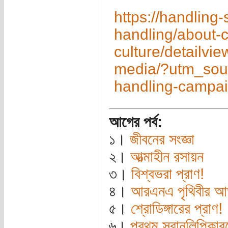
https://handling
handling/about-c
culture/detailvie
media/?utm_sou
handling-camp
আগের পর্ব:
১।
জীবনের সংজ্ঞা
২।
আত্মাহীন রসায়ন
৩।
বিশ্বভরা প্রাণ!
৪।
আরএনএ পৃথিবীর আ
৫।
শ্রোডিঙ্গারের প্রাণ!
৬।
প্রথম স্বানুলিপিকা