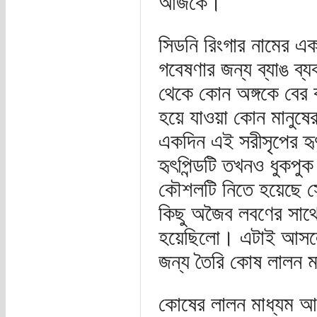
আজকে।
সিডনি রিংগার নামের একজ
গবেষণার জন্য ব্যাঙ ব
থেকে কোন অঙ্গকে বের 
হয়ে যাওয়া কোন মানুষে
একদিন এই সরীসৃপের হৃ
হৃৎপিন্ডটি তখনও ধুকপু
কৌশলটি নিতে হয়েছে সে
কিছু অজৈব লবণের সাথে 
হয়েছিলো। এটাই আসলে ক
জন্য তৈরি কোষ লালন ম
কোষের লালন মাধ্যম আ