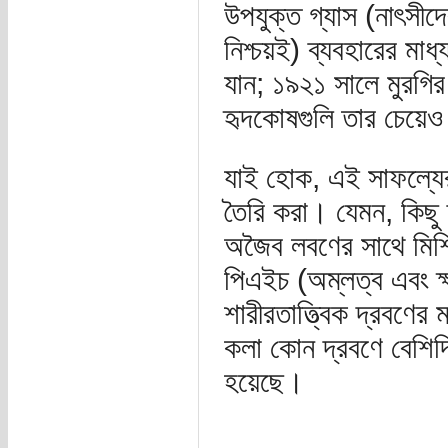
উপযুক্ত গ্যাস (নাৎসীদে
নিশ্চয়ই) ব্যবহারের মাধ
যান; ১৯২১ সালে মুরগির
হৃদকোষগুলি তার চেয়েও 
যাই হোক, এই সাফল্যের
তৈরি করা। যেমন, কিছু দ
অজৈব লবণের সাথে মিশ
পিএইচ (অম্লত্ব এবং ক্
শারীরতাত্ত্বিক দ্রবণে
কলা কোন দ্রবণে বেশিদিন
হয়েছে।