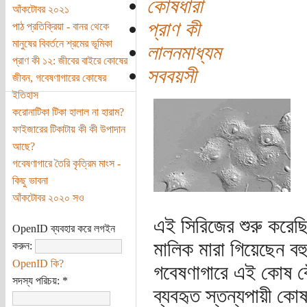
কোষধারা
আঁকটোবর ২০২১
প্রাণ কী
পাঠ প্রতিক্রিয়া - বানর থেকে
মানুষের বিবর্তনে শ্রমের ভূমিকা
লালনমাধ্যম
প্রাণ কী ১২: জীবের বাইরে কোষের
সববয়সী
জীবন, গবেষণাগারের কোষের
ইতিহাস
করোনাটিকা টিকা হালাল না হারাম?
ফাইজারের টিকাটায় কী কী উপাদান
আছে?
গবেষণাগারে তৈরি কৃত্রিম মাংস -
কিছু ভাবনা
আঁকটোবর ২০২০ সও
এই সিরিজের শুরু করেছ
OpenID ব্যবহার করে লগইন
মালিক মারা গিয়েছেন বহ
করুন:
OpenID কি?
গবেষণাগারে এই কোষ বে
সদস্য পরিচয়:
*
ব্যবহৃত স্তন্যপায়ী কো