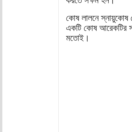
করতে সক্ষম হন।
কোষ লালনে স্নায়ুকোষ
একটি কোষ আরেকটির সা
মতোই।