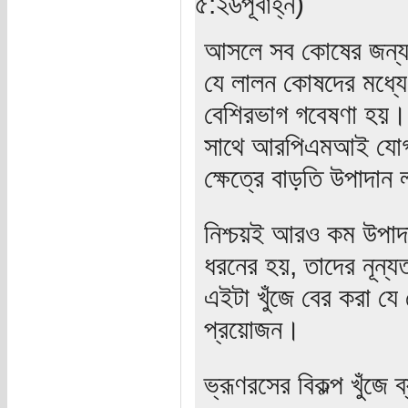
৫:২৬পূর্বাহ্ন)
আসলে সব কোষের জন্য ব
যে লালন কোষদের মধ্যে
বেশিরভাগ গবেষণা হয়।
সাথে আরপিএমআই যোগ ক
ক্ষেত্রে বাড়তি উপাদান
নিশ্চয়ই আরও কম উপাদ
ধরনের হয়, তাদের নূন্য
এইটা খুঁজে বের করা য
প্রয়োজন।
ভ্রূণরসের বিকল্প খুঁজে 