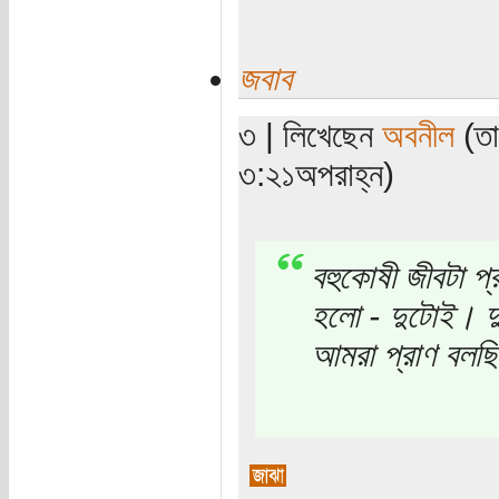
জবাব
৩ | লিখেছেন
অবনীল
(তা
৩:২১অপরাহ্ন)
বহুকোষী জীবটা প
হলো - দুটোই। দু
আমরা প্রাণ বলছ