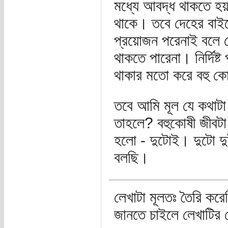
মধ্যে আবদ্ধ থাকতে হয়
থাকে। তবে দেহের বাই
প্রয়োজন পরেনাই বলে ক
থাকতে পারেনা। নির্দিষ
থাকার মতো করে বহু কো
তবে আমি মূল যে কথাটা 
তাহলে? বহুকোষী জীবটা
হলো - দুটোই। দুটো দুই
বলছি।
লেখাটা মূলতঃ তৈরি কর
জানতে চাইলে লেখাটির 