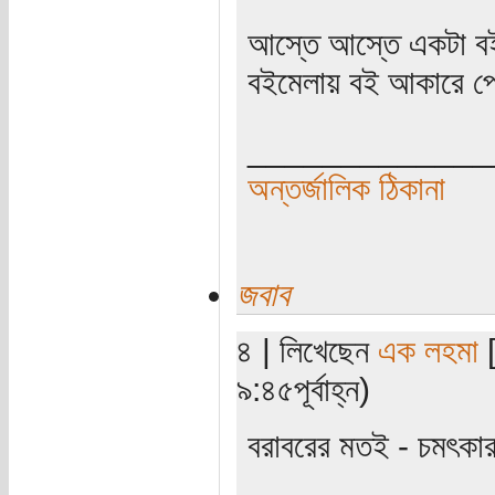
আস্তে আস্তে একটা বই
বইমেলায় বই আকারে প
_____________
অন্তর্জালিক ঠিকানা
জবাব
৪ | লিখেছেন
এক লহমা
[
৯:৪৫পূর্বাহ্ন)
বরাবরের মতই - চমৎকা