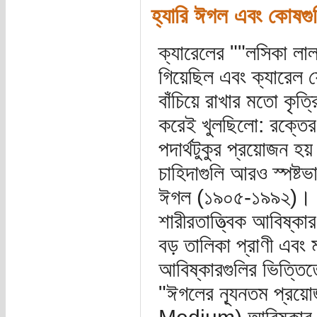
হ্যারি ঈগল এবং কোষগুল
ক্যারেলের ""লসিকা লাল
গিয়েছিল এবং ক্যারেল
বাঁচিয়ে রাখার মতো কৃত্
করেই খুলছিলো: রক্তের 
পদার্থটুকুর প্রয়োজন হয
চাহিদাগুলি আরও স্পষ্টভ
ঈগল (১৯০৫-১৯৯২)। নিউ
শারীরতাত্ত্বিক আবিষ্ক
বড় তালিকা প্রাণী এবং 
আবিষ্কারগুলির ভিত্তি
"ঈগলের ন্যূনতম প্রয