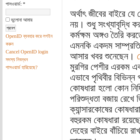
পাসওয়ার্ড:
*
অর্থাৎ জীবের বাইরে যে
ভুলোনা আমায়
নয়। শুধু সংখ্যাবৃদ্ধি
কর্মক্ষম অঙ্গও তৈরি ক
OpenID ব্যবহার করে লগইন
এমনকি একদম সাম্প্রতিক
করুন
Cancel OpenID login
আসার খবর শুনেছেন।
সদস্য নিবন্ধন
মুরগির পেশীর এরকম এ
পাসওয়ার্ড হারিয়েছে?
এভাবে পৃথিবীর বিভিন্
কোষধারা হলো কোন নির্দ
পরিশুদ্ধতা বজায় রেখে
ক্যান্সারকোষের কোষধার
বহুরকম কোষধারা রয়েছ
দেহের বাইরে বাঁচিয়ে র