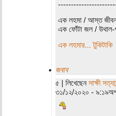
----------------------
এক লহমা / আস্ত জীবন
এক ফোঁটা জল / উথাল-প
এক লহমার... টুকিটাকি
জবাব
৫ | লিখেছেন
সাক্ষী সত্যান
৩১/১২/২০২০ - ৯:১৯অপ