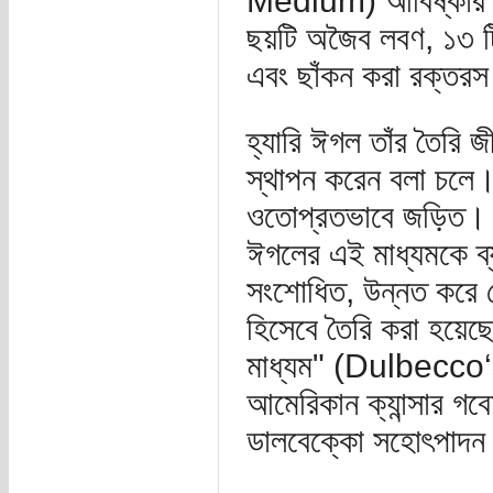
Medium) আবিষ্কার বা
ছয়টি অজৈব লবণ, ১৩ ট
এবং ছাঁকন করা রক্তরস
হ্যারি ঈগল তাঁর তৈরি জ
স্থাপন করেন বলা চলে। 
ওতোপ্রতভাবে জড়িত। 
ঈগলের এই মাধ্যমকে ব্য
সংশোধিত, উন্নত করে কো
হিসেবে তৈরি করা হয়েছে
মাধ্যম" (Dulbecco
আমেরিকান ক্যান্সার গব
ডালবেক্কো সহোৎপাদন