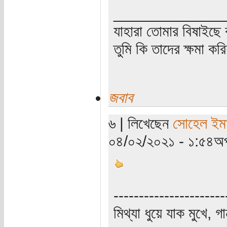
_____________
যাহারা তোমার বিষাইছে 
তুমি কি তাদের ক্ষমা কর
জবাব
৬ | লিখেছেন
সোহেল ইম
০৪/০২/২০২১ - ১:৫৪অপ
----------------------
মিথ্যা ধুয়ে যাক মুখে, গ