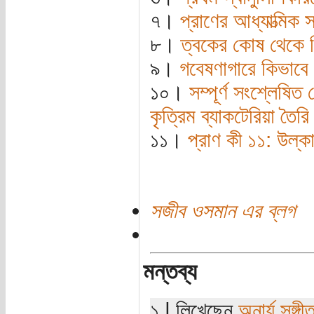
৭।
প্রাণের আধ্যাত্মিক
৮।
ত্বকের কোষ থেকে কিভ
৯।
গবেষণাগারে কিভাবে প
১০।
সম্পূর্ণ সংশ্লেষিত
কৃত্রিম ব্যাকটেরিয়া তৈ
১১।
প্রাণ কী ১১: উল্ক
সজীব ওসমান এর ব্লগ
মন্তব্য
১ | লিখেছেন
অনার্য সঙ্গী