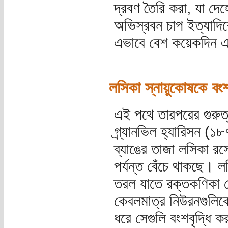
দ্রবণ তৈরি করা, যা দ
অভিস্রবন চাপ ইত্যাদ
এভাবে বেশ কয়েকদিন এ
লসিকা স্নায়ুকোষকে বংশব
এই পথে তারপরের গুরুত
গ্র্যানভিল হ্যারিসন (১৮
ব্যাঙের তাজা লসিকা রস
পর্যন্ত বেঁচে থাকছে। 
তরল যাতে রক্তকণিকা 
কেবলমাত্র নিউরনগুলিকে
ধরে সেগুলি বংশবৃদ্ধি ক