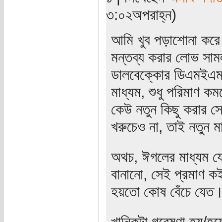
৩:০২অপরাহ্ন)
আমি খুব পড়াশোনা করে 
মন্তব্য করার লোভ সা
ডালবেক্কোর ডিএমইএম (
মাধ্যম, শুধু পরিমাণ 
কেউ নতুন কিছু করার স
খরুচেও না, তাই নতুন ম
অথচ, ঈগলের মাধ্যম য
বানানো, সেই প্রমাণ ক
হয়তো কোষ বেঁচে যেত। 
খানিকটা গবেষণা হয়/হয়ে