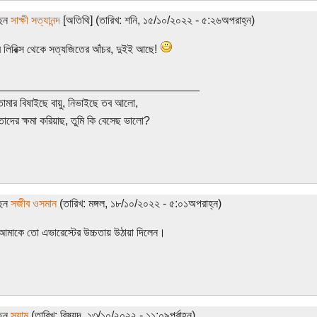
ছেন
সাক্ষী সত্যানন্দ
[অতিথি] (তারিখ: শনি, ১৫/১০/২০২২ - ৫:২৬অপরাহ্ন)
ন্দুর লিরিক্স থেকে সত্যজিতের আঁচর, দুইই আছে!
________________________________
তোমার বিষাইছে বায়ু, নিভাইছে তব আলো,
তাদের ক্ষমা করিয়াছ, তুমি কি বেসেছ ভালো?
ছেন
সজীব ওসমান
(তারিখ: মঙ্গল, ১৮/১০/২০২২ - ৫:০১অপরাহ্ন)
আমাকে তো এভারেস্টের উচ্চতায় উঠায়া দিলেন।
ছেন
স্যাম
(তারিখ: বিষ্যুদ, ১৩/১০/২০২২ - ১১:০৯পূর্বাহ্ন)