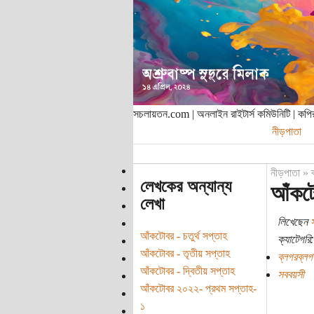
সচলায়তন.com | অনলাইন রাইটার্স কমিউনিটি | ক
নীড়পাতা
নীড়পাতা
»
লেখকের অন্যান্য
আঁকটো
লেখা
লিখেছেন
আঁকটোবর - চতুর্থ সপ্তাহ
ক্যাটেগরি:
আঁকটোবর - তৃতীয় সপ্তাহ
ব্লগরব্লগ
আঁকটোবর - দ্বিতীয় সপ্তাহ
সববয়সী
আঁকটোবর ২০২২- প্রথম সপ্তাহ-
১