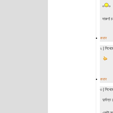
দারুণ! 
জবাব
২ | লিখে
জবাব
৩ | লিখে
দুর্দান্ত
একটা স