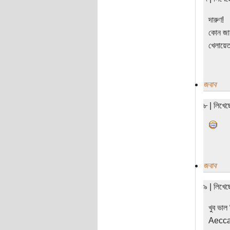
দারুণ!
কোন জায়
খেলায়েত
জবাব
৮ | লিখে
জবাব
৯ | লিখে
খুব ভাল
Aecca