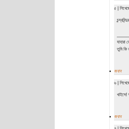
৫ | লিখে
চন্দ্রবি
____
যাহারা 
তুমি কি 
জবাব
৬ | লিখে
খাইসে! 
জবাব
৭ | লিখে