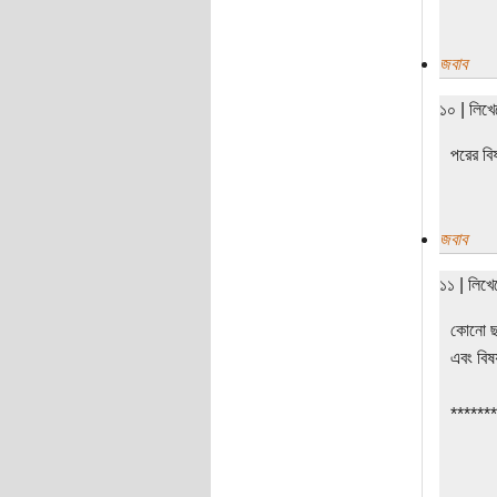
জবাব
১০ | লিখ
পরের বি
জবাব
১১ | লিখ
কোনো ছব
এবং বিষ
*******