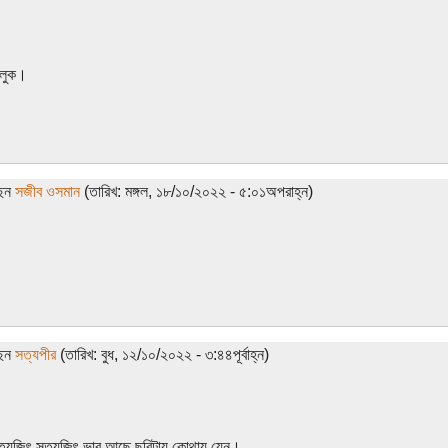
চলুক।
ছেন
সজীব ওসমান
(তারিখ: মঙ্গল, ১৮/১০/২০২২ - ৫:০১অপরাহ্ন)
ছেন
সত্যপীর
(তারিখ: বুধ, ১২/১০/২০২২ - ৩:৪৪পূর্বাহ্ন)
।
ত্যজিৎ সত্যজিৎ ভাব আছে ছবিটায় কোথায় যেন।