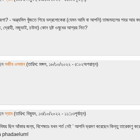
গা? - অন্ত্যমিল খুঁজতে গিয়ে ভদ্রলোকেরা (যেমন আমি বা আপনি) তাজমহলের শহর আর ব
, দ্রোহী, নজুভাই, চউদা) কোন দুষ্ট ওষুধের আশ্রয় নিত?
ছেন
সজীব ওসমান
(তারিখ: মঙ্গল, ১৮/১০/২০২২ - ৫:০২অপরাহ্ন)
ছেন
স্যাম
(তারিখ: বিষ্যুদ, ১৩/১০/২০২২ - ১১:১৩পূর্বাহ্ন)
 বিষয় ছিল আঁকার জন্য, বিশেষতঃ যখন শর্ত নেই ' আপনি ভ্রমণ করেছেন কিন্তু তারেকাণু ক
 phadaelum!