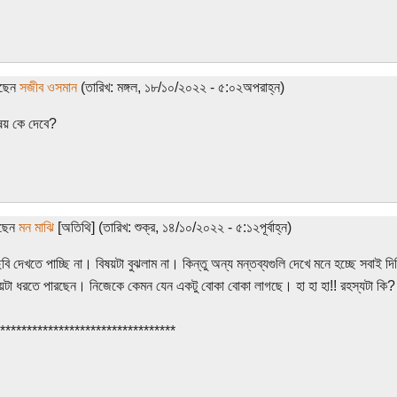
েছেন
সজীব ওসমান
(তারিখ: মঙ্গল, ১৮/১০/২০২২ - ৫:০২অপরাহ্ন)
ষয় কে দেবে?
েছেন
মন মাঝি
[অতিথি] (তারিখ: শুক্র, ১৪/১০/২০২২ - ৫:১২পূর্বাহ্ন)
ি দেখতে পাচ্ছি না। বিষয়টা বুঝলাম না। কিন্তু অন্য মন্তব্যগুলি দেখে মনে হচ্ছে সবাই দিব
য়টা ধরতে পারছেন। নিজেকে কেমন যেন একটু বোকা বোকা লাগছে। হা হা হা!! রহস্যটা কি
*********************************