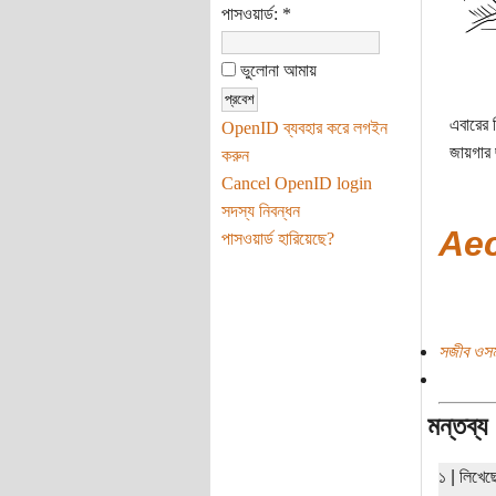
পাসওয়ার্ড:
*
ভুলোনা আমায়
এবারের 
OpenID ব্যবহার করে লগইন
জায়গার 
করুন
Cancel OpenID login
সদস্য নিবন্ধন
Ae
পাসওয়ার্ড হারিয়েছে?
সজীব ওসম
মন্তব্য
১ | লিখে