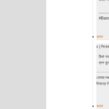
..........
#Bans
জবাব
৪ | লিখে
ঠিক! গত
ব্লগ খ
তোমার সঞ্
দিনান্তে 
জবাব