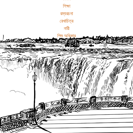
শিক্ষা
রম্যরচনা
রেখাচিত্র
নারী
শিশু অধিকার