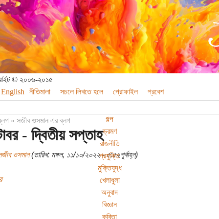
পিরাইট © ২০০৬-২০১৫
English
নীতিমালা
সচলে লিখতে হলে
প্রোফাইল
প্রবেশ
গল্প
ব্লগ
»
সজীব ওসমান এর ব্লগ
বর - দ্বিতীয় সপ্তাহ
ভ্রমণ
রাজনীতি
সজীব ওসমান
(তারিখ: মঙ্গল, ১১/১০/২০২২ - ৫:৫২পূর্বাহ্ন)
প্রযুক্তি
মুক্তিযুদ্ধ
র
খেলাধুলা
অনুবাদ
বিজ্ঞান
কবিতা