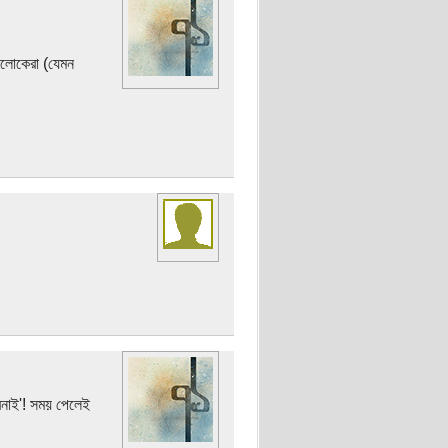
দলোকেরা (যেমন
রেনাই'! সময় পেলেই