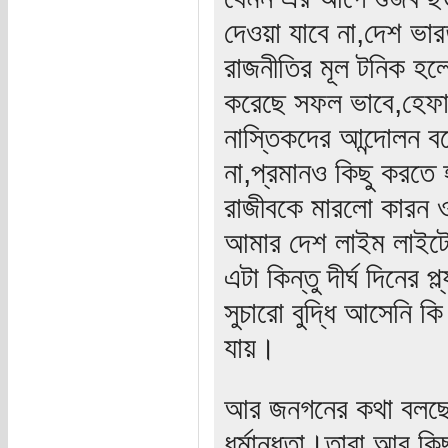
দেওয়া যাবে না,দেশ ভ
রাজনীতির মূল টনিক হলো
করেছে সফল ভাবে,হেফা
নাস্তিকদের আন্দোলন বল
না,প্রমানও কিছু করত
রাজীবকে মারলো কারন ওর
আমার দেশ লাইম লাই
এটা কিন্তু দীর্ঘ দিনের
সুচারো বুদ্ধি আসেনি
যায়।
আর জনগনের কথা বলছেন
ধর্মান্ধতা।তারা আর কিছ