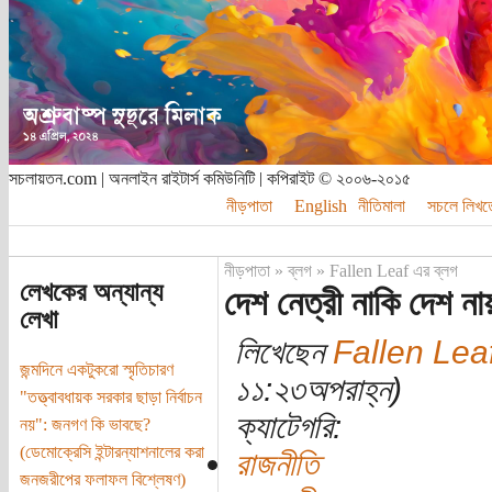
সচলায়তন.com | অনলাইন রাইটার্স কমিউনিটি | কপিরাইট © ২০০৬-২০১৫
নীড়পাতা
English
নীতিমালা
সচলে লিখত
নীড়পাতা
»
ব্লগ
»
Fallen Leaf এর ব্লগ
লেখকের অন্যান্য
দেশ নেত্রী নাকি দেশ না
লেখা
লিখেছেন
Fallen Lea
জন্মদিনে একটুকরো স্মৃতিচারণ
১১:২৩অপরাহ্ন)
"তত্ত্বাবধায়ক সরকার ছাড়া নির্বাচন
ক্যাটেগরি:
নয়": জনগণ কি ভাবছে?
(ডেমোক্রেসি ইন্টারন্যাশনালের করা
রাজনীতি
জনজরীপের ফলাফল বিশ্লেষণ)