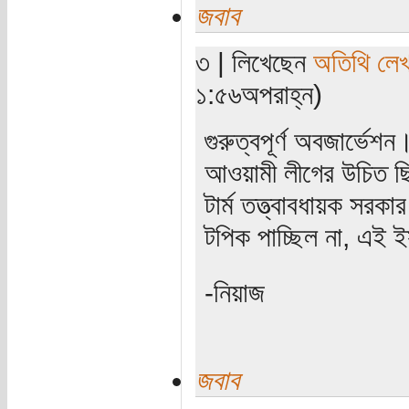
জবাব
৩ | লিখেছেন
অতিথি লে
১:৫৬অপরাহ্ন)
গুরুত্বপূর্ণ অবজার্ভ
আওয়ামী লীগের উচিত ছি
টার্ম তত্ত্বাবধায়ক সর
টপিক পাচ্ছিল না, এই ই
-নিয়াজ
জবাব