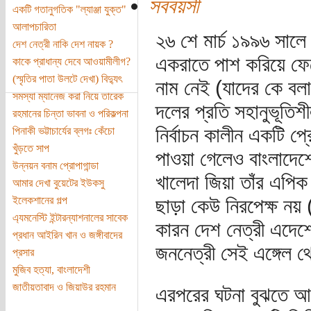
সববয়সী
একটি গতানুগতিক "ল্যাঞ্জা যুক্ত"
আলাপচারিতা
২৬ শে মার্চ ১৯৯৬ সাল
দেশ নেত্রী নাকি দেশ নায়ক ?
একরাতে পাশ করিয়ে ফে
কাকে প্রাধান্য দেবে আওয়ামীলীগ?
(স্মৃতির পাতা উলটে দেখা) বিদ্যুৎ
নাম নেই (যাদের কে বলা
সমস্যা ম্যানেজ করা নিয়ে তারেক
দলের প্রতি সহানুভূতিশ
রহমানের চিন্তা ভাবনা ও পরিকল্পনা
নির্বাচন কালীন একটি প্রে
পিনাকী ভট্টাচার্যের ব্লগঃ কেঁচো
খুঁড়তে সাপ
পাওয়া গেলেও বাংলাদেশে 
উন্নয়ন বনাম প্রোপাগান্ডা
খালেদা জিয়া তাঁর এপি
আমার দেখা বুয়েটের ইউকসু
ইলেকশানের গল্প
ছাড়া কেউ নিরপেক্ষ নয়
এ্যমনেস্টি ইন্টারন্যাশনালের সাবেক
কারন দেশ নেত্রী এদেশ
প্রধান আইরিন খান ও জঙ্গীবাদের
জননেত্রী সেই এঙ্গেল থ
প্রসার
মুজিব হত্যা, বাংলাদেশী
জাতীয়তাবাদ ও জিয়াউর রহমান
এরপরের ঘটনা বুঝতে আম