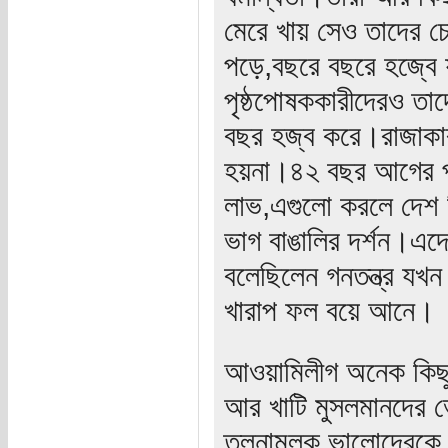
মেরে খায় সেও তাদের চ
পড়ে,বছরে বছরে হজ্বে 
পৃষ্ঠপোষককারীদেরও তা
বছর হজ্ব করে।রাজাকার
হয়না।৪২ বছর আগের প্
লাভ,এগুলো করলে দেশ প
ভাগ বাঙালির দর্শন।এদ
বলেছিলেন গনতন্ত্র যখন 
খারাপ ফল বয়ে আনে।
আওয়ামিলীগ অনেক কিছু
আর খাটি মুসলমানদের 
তুলনামূলক ভালোদেরকে 