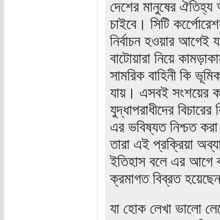
দেশের মানুষের ঐতিহ্য 
চাইবে। সিটি কর্পেোরেশ
নির্বাচন হওয়ার আগেই 
বাটোয়ারা নিয়ে কামড়াক
সামরিক বাহিনী কি ভূমি
যায়। এসবই সংশয়ের কথা
যুদ্ধাপরাধীদের বিচার
এর ভবিষ্যত নিশ্চত করা
তারা এই প্রক্রিয়া অব
ইতিহাস বলে এর আগে বঙ
ক্রমাগত বিব্রত হয়েছে
যা হোক লেখা ভালো লে