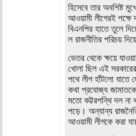
হিসেবে তার অবশিষ্ট ম
আওয়ামী লীগেরই পক্ষে দা
বিএনপির হাতে তুলে দিয়ে
ল রাজনীতির পরিচয় দ
ভেতর থেকে ক্ষয়ে যাওয়
খোলা ছিল এই সরকারের স
পথে লীগ হাঁটলো যাতে দ
কথা প্রযোজ্য জামাতকে
মতো কট্টরপন্থি দল না
পড়ে। অন্যান্য রাজনৈত
আওয়ামী লীগকে করা য