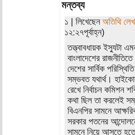
মন্তব্য
১ | লিখেছেন
অতিথি লে
১২:২৭পূর্বাহ্ন)
তত্ত্বাবধায়ক ইস্যুটা 
বাংলাদেশের রাজনীতিতে 
দেশের সার্বিক পরিস্থি
সম্ভবত যথার্থ। হাইকোর
রেখে নির্বাচন কমিশন শক
কথা ছিল তা করলেই সম
বিএনপির সামনে আক্ষর
সরকার পতনের আন্দোলনে 
সামনে নিয়ে আসতে হতো।