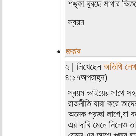
শঙ্কা ঘুরছে মাথার ভি
স্বয়ম
জবাব
২ | লিখেছেন
অতিথি লে
৪:১৭অপরাহ্ন)
স্বয়ম ভাইয়ের সাথে সহ
রাজনীতি যারা করে তা
অনেক প্রজ্ঞা লাগে,যা 
এর দাবি মেনে নিলেও ত
যেমন এর আগে গুজব 