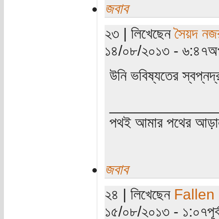
জবাব
২৩ | লিখেছেন
সৈয়দ নজ
১৪/০৮/২০১৩ - ৬:৪৭অপ
উনি ভবিষ্যতের স্বপ্নদ্র
_____________
পথই আমার পথের আড়
জবাব
২৪ | লিখেছেন
Fallen
১৫/০৮/২০১৩ - ১:০৭পূর্ব