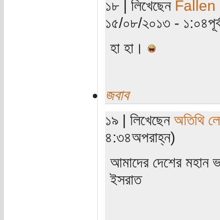
১৮ | লিখেছেন
Fallen
১৫/০৮/২০১৩ - ১:০৪পূর্ব
হা হা।
জবাব
১৯ | লিখেছেন
অতিথি ল
৪:৩৪অপরাহ্ন)
আমাদের দেশের মহান ভব
ইসরাত