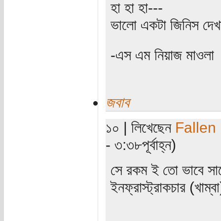
হা হা হা---
ভালো একটা জিনিস দেখাই
-এস এম নিয়াজ মাওলা
জবাব
১০ | লিখেছেন
Fallen
- ৩:৩৮পূর্বাহ্ন)
সে রকম ই তো ভাবে সাব
ইনফ্রাস্ট্রাকচার (খাম্ব