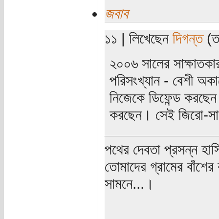
জবাব
১১ | লিখেছেন
দিগন্ত
(তা
২০০৬ সালের সাক্ষাতকার
পরিসংখ্যান - বেশী অক
নিজেকে ডিফেন্ড করছে
করছেন। সেই জিরো-স
পথের দেবতা প্রসন্ন হাস
তোমাদের গ্রামের বাঁশের
সামনে...।