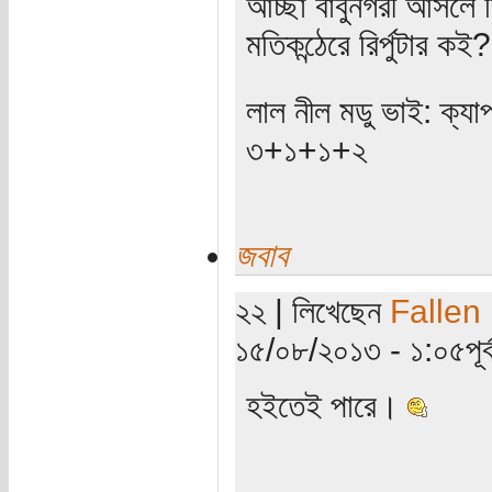
আচ্ছা বাবুনগরী আসলে ক
মতিকন্ঠেরে রির্পুটার কই?
লাল নীল মডু ভাই: ক্যাপ
৩+১+১+২
জবাব
২২ | লিখেছেন
Fallen
১৫/০৮/২০১৩ - ১:০৫পূর্ব
হইতেই পারে।