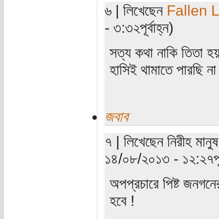
৬ | লিখেছেন
Fallen 
- ৩:৩২পূর্বাহ্ন)
সত্য কথা নাকি তিতা হ
হাসিই থামাতে পারছি ন
জবাব
৭ | লিখেছেন নিরীহ মানুষ
১৪/০৮/২০১৩ - ১২:২৭পূর্
অপপ্রচারে পিষ্ট জনগন
হবে !