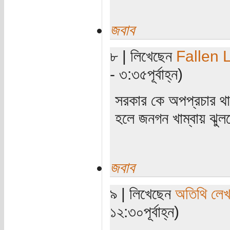
জবাব
৮ | লিখেছেন
Fallen 
- ৩:৩৫পূর্বাহ্ন)
সরকার কে অপপ্রচার থ
হলে জনগন খাম্বায় ঝু
জবাব
৯ | লিখেছেন
অতিথি লে
১২:৩০পূর্বাহ্ন)