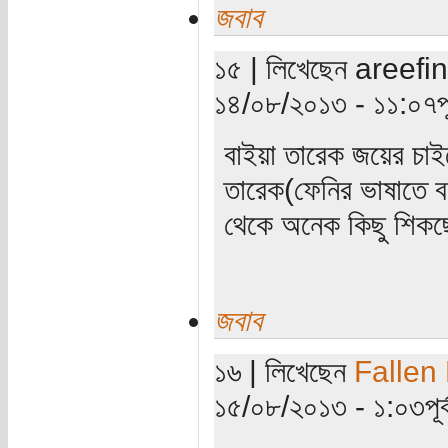
জবাব
১৫ | লিখেছেন areefin (
১৪/০৮/২০১৩ - ১১:০৭পূর্
বাইয়া তারেক জয়ের চা
তারেক(ফেনির ভাষাতে ব
থেকে অনেক কিছু শিকছ
জবাব
১৬ | লিখেছেন
Fallen
১৫/০৮/২০১৩ - ১:০৩পূর্ব