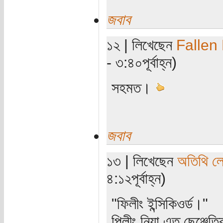
জবাব
১২ | লিখেছেন
Fallen
- ৩:৪০পূর্বাহ্ন)
সহমত।
জবাব
১৩ | লিখেছেন
অতিথি ল
৪:১২পূর্বাহ্ন)
"ফিলীং ইন্সিকিওর্ড।"
পিলীং নিয়া এত ছেঞ্ছেত