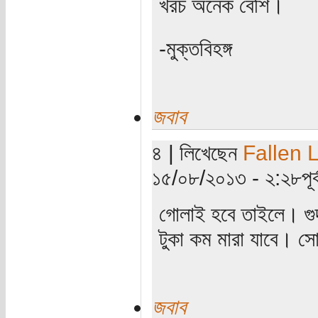
খরচ অনেক বেশি।
-মুক্তবিহঙ্গ
জবাব
৪ | লিখেছেন
Fallen 
১৫/০৮/২০১৩ - ২:২৮পূর্ব
গোলাই হবে তাইলে। গুদ
টুকা কম মারা যাবে। 
জবাব