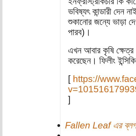
ইনফ্রাস্ট্রাকচার কি ক
ভবিষ্যৎ কান্ডারী দেন ন
শুকানোর জন্যে ভাড়া দ
পারব)।
এখন আবার কৃষি ক্ষেত্র ন
করেছেন। ফিলীং ইন্সিকি
[
https://www.fa
v=10151617993
]
Fallen Leaf এর ব্ল