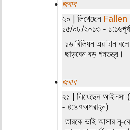
জবাব
২০ | লিখেছেন
Fallen
১৫/০৮/২০১৩ - ১:১৬পূর্ব
১৬ বিলিয়ন এর টান বলে 
ছাড়বেন বড় গনতন্ত্র।
জবাব
২১ | লিখেছেন আইলসা (য
- ৪:৪৭অপরাহ্ন)
তারকে ভাই আসার নু-বে