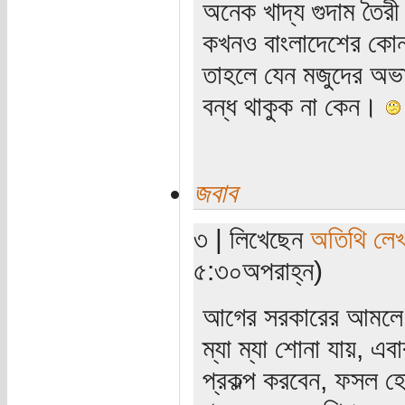
অনেক খাদ্য গুদাম তৈরী
কখনও বাংলাদেশের কোন 
তাহলে যেন মজুদের অভ
বন্ধ থাকুক না কেন।
জবাব
৩ | লিখেছেন
অতিথি লে
৫:৩০অপরাহ্ন)
আগের সরকারের আমলে ছা
ম্যা ম্যা শোনা যায়, এব
প্রকল্প করবেন, ফসল হ