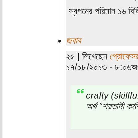
স্বপনের পরিমান ১৬ ব
জবাব
২৫ | লিখেছেন
প্রোফেস
১৭/০৮/২০১৩ - ৮:০৬অপ
crafty (skill
অর্থ "শয়তানী কর্মক