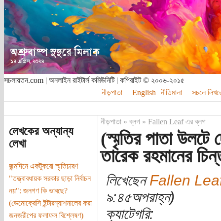
সচলায়তন.com | অনলাইন রাইটার্স কমিউনিটি | কপিরাইট © ২০০৬-২০১৫
নীড়পাতা
English
নীতিমালা
সচলে লিখত
নীড়পাতা
»
ব্লগ
»
Fallen Leaf এর ব্লগ
লেখকের অন্যান্য
(স্মৃতির পাতা উলটে দ
লেখা
তারেক রহমানের চিন্ত
জন্মদিনে একটুকরো স্মৃতিচারণ
লিখেছেন
Fallen Lea
"তত্ত্বাবধায়ক সরকার ছাড়া নির্বাচন
নয়": জনগণ কি ভাবছে?
৯:৪৫অপরাহ্ন)
(ডেমোক্রেসি ইন্টারন্যাশনালের করা
ক্যাটেগরি:
জনজরীপের ফলাফল বিশ্লেষণ)