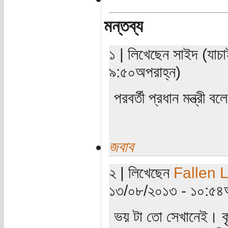
মন্তব্য
১ | লিখেছেন সাইদ (যাচ
৯:৫০অপরাহ্ন)
পরবর্তী প্রধান মন্ত্রী ব
জবাব
২ | লিখেছেন
Fallen 
১৩/০৮/২০১৩ - ১০:৫৪অ
ভয় টা তো সেখানেই। কৃষ