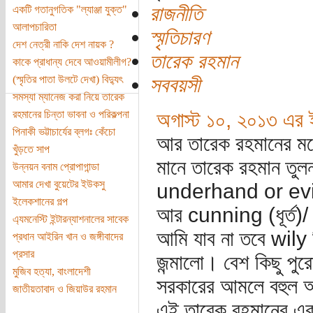
রাজনীতি
একটি গতানুগতিক "ল্যাঞ্জা যুক্ত"
আলাপচারিতা
স্মৃতিচারণ
দেশ নেত্রী নাকি দেশ নায়ক ?
তারেক রহমান
কাকে প্রাধান্য দেবে আওয়ামীলীগ?
(স্মৃতির পাতা উলটে দেখা) বিদ্যুৎ
সববয়সী
সমস্যা ম্যানেজ করা নিয়ে তারেক
রহমানের চিন্তা ভাবনা ও পরিকল্পনা
অগাস্ট ১০, ২০১৩ এর ই
পিনাকী ভট্টাচার্যের ব্লগঃ কেঁচো
আর তারেক রহমানের মধ্য
খুঁড়তে সাপ
মানে তারেক রহমান তুলন
উন্নয়ন বনাম প্রোপাগান্ডা
আমার দেখা বুয়েটের ইউকসু
underhand or evil sc
ইলেকশানের গল্প
আর cunning (ধূর্ত)/ 
এ্যমনেস্টি ইন্টারন্যাশনালের সাবেক
আমি যাব না তবে wily 
প্রধান আইরিন খান ও জঙ্গীবাদের
প্রসার
জন্মালো। বেশ কিছু প
মুজিব হত্যা, বাংলাদেশী
সরকারের আমলে বহুল আল
জাতীয়তাবাদ ও জিয়াউর রহমান
এই তারেক রহমানের একট