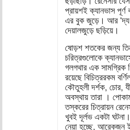
ছড়াছড়ি। রেনেসাঁর যেসব
প্রায়শই ক্যানভাস পূর্ণ
এর বুক জুড়ে। আর 'দ্য
দেয়ালজুড়ে ছড়িয়ে।
ষোড়শ শতকের জন্য তিনত
চরিত্রগুলোকে ক্যানভাসের
গলগথার এক সামগ্রিক চ
রয়েছে বিচিত্ররকম বর্ণ
কৌতুহলী দর্শক, চোর, যী
অবস্থায় তারা । পোকাম
তস্করের চিত্রায়ন রেনেস
খুবই দূর্লভ একটা ঘটনা
নেয়া হচ্ছে, আরেকজন ইত