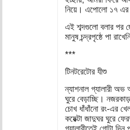
নিয়ে। এপোলো ১৭ এর 
এই শব্দগুলো বলার পর 
মানুষ চন্দ্রপৃষ্ঠে পা রাখে
***
টিনটরেটোর যীশু
ন্যাশনাল গ্যালারী অভ
ঘুরে বেড়াচ্ছি। নজরকাড়া
চোখ ধাঁধাঁনো রং-এর খ
কয়েক্টা জাদুঘর ঘুরে ফে
গ্যালারীতেই গোটা দিন