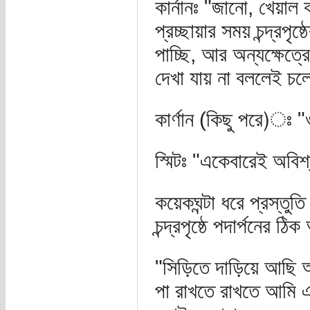
কার্নানঃ "জানো, খেয়াল
প্রচ্ছায়ার সময় চন্দ্রপৃষ
পাচ্ছি, আর অন্যক্ষেত্র
দেখা যায় না বললেই চল
কার্ণান (কিছু পরে)ঃ "
স্মিটঃ "একেবারেই অবিশ
কয়েকঘন্টা ধরে প্রস্তু
চন্দ্রপৃষ্ঠে পদার্পনের ঠ
"সিড়িতে দাড়িয়ে আছি আম
পা রাখতে রাখতে আমি 