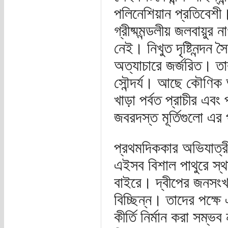
পলিনেশিয়ান প্রতিবেশী।
গ্রীষ্মমন্ডলীয় জলবায়ুর
নেই। নিখুত দৃষ্টিনন্দন
অত্যাচারে জর্জরিত। তা
সৌন্দর্য। আছে কৌণিক 
খাড়া পর্বত প্রাচীর এবং
জবরদস্ত মূর্তিগুলো এর 
প্রথমদিককার অভিযাত্র
এইসব বিশাল পাথুরে স্
বাইরে। দ্বীপের জনসংখ
বিচ্ছিন্ন। তাদের পক্ষে
কীর্তি নির্মান করা সম্