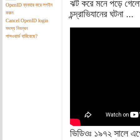
ঝট করে মনে পড়ে গেল
OpenID ব্যবহার করে লগইন
চন্দ্রাভিযানের ঘটনা ...
করুন
Cancel OpenID login
সদস্য নিবন্ধন
পাসওয়ার্ড হারিয়েছে?
ভিডিওঃ ১৯৭২ সালে এপো