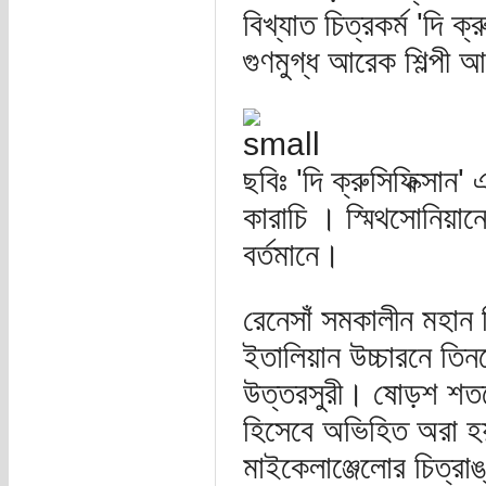
বিখ্যাত চিত্রকর্ম 'দি 
গুণমুগ্ধ আরেক শিল্পী
ছবিঃ 'দি ক্রুসিফিক্সান
কারাচি । স্মিথসোনিয়ান
বর্তমানে।
রেনেসাঁ সমকালীন মহান 
ইতালিয়ান উচ্চারনে তি
উত্তরসুরী। ষোড়শ শতকে
হিসেবে অভিহিত অরা হয়
মাইকেলাঞ্জেলোর চিত্রা