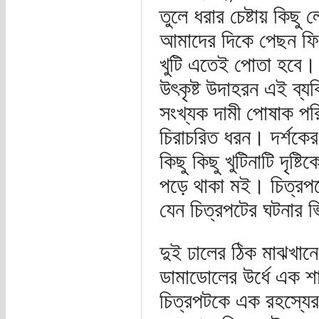
তুলে ধরার চেষ্টায় কিছ
আমাদের দিকে পেছন ফিরে
খুটি এতেই পোতা হবে। 
উৎকৃষ্ট উদাহরন এই ব্য
সংখ্যক দামী পোষাক পর
চিরাচরিত ধরন। দর্শকের
কিছু কিছু খুটিনাটি দৃষ
পড়ে থাকা মই। চিত্রপট
যেন চিত্রপটের ঘটনার ভি
দুই ঢালের ঠিক মাঝখানে
ডামাডোলের উর্ধে এক শ
চিত্রপটকে এক রহস্যের 