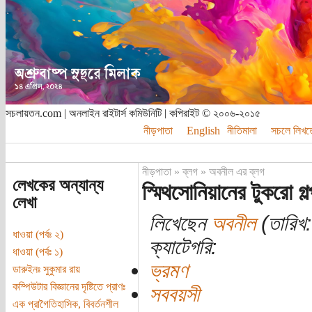
সচলায়তন.com | অনলাইন রাইটার্স কমিউনিটি | কপিরাইট © ২০০৬-২০১৫
নীড়পাতা
English
নীতিমালা
সচলে লিখত
নীড়পাতা
»
ব্লগ
»
অবনীল এর ব্লগ
লেখকের অন্যান্য
স্মিথসোনিয়ানের টুকরো গল
লেখা
লিখেছেন
অবনীল
(তারিখ:
ধাওয়া (পর্বঃ ২)
ক্যাটেগরি:
ধাওয়া (পর্বঃ ১)
ভ্রমণ
ডারুইনঃ সুকুমার রায়
কম্পিউটার বিজ্ঞানের দৃষ্টিতে প্রাণঃ
সববয়সী
এক প্রাগৈতিহাসিক, বিবর্তনশীল