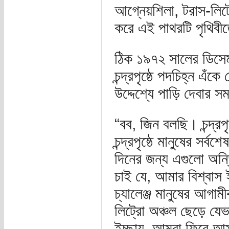
আগ্নেয়শিলা, টরাস-লিট্
করে এই পাথরটি পৃথিবী
ঠিক ১৯৭২ সালের ডিসেম
চন্দ্রপৃষ্ঠে পদচিহ্ন এঁকে
উদ্দেশ্যে পাড়ি দেবার 
“বব, জিন বলছি। চন্দ্রপ
চন্দ্রপৃষ্ঠে মানুষের সর
দিনের জন্য এগুলো অন্
চাই যে, আমার বিশ্বা
চ্যালেঞ্জ মানুষের আগাম
লিট্রো অঞ্চল ছেড়ে যে
ইচ্ছায়, আমরা ফিরে আ