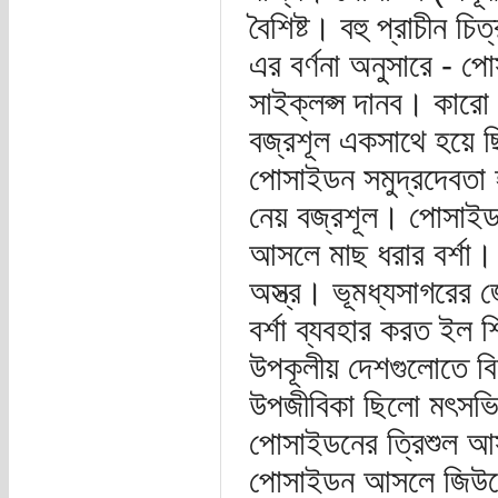
বৈশিষ্ট। বহু প্রাচীন 
এর বর্ণনা অনুসারে - প
সাইক্লপ্স দানব। কার
বজ্রশূল একসাথে হয়ে ছ
পোসাইডন সমুদ্রদেবতা
নেয় বজ্রশূল। পোসাইডন
আসলে মাছ ধরার বর্শা।
অস্ত্র। ভূমধ্যসাগরের 
বর্শা ব্যবহার করত ইল 
উপকূলীয় দেশগুলোতে ব
উপজীবিকা ছিলো মৎসভি
পোসাইডনের ত্রিশুল আস
পোসাইডন আসলে জিউসের