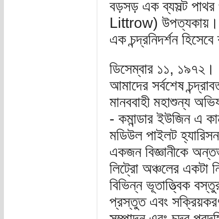
বড়সড় এক ব্যসল্ট পাথর
Littrow) উপত্যকায়। স
এক চন্দ্রনিদর্শন হিসেব
ডিসেম্বার ১১, ১৯৭২। 
আমাদের সর্বশেষ চন্দ্রা
মানববাহী মহাশুন্য অভ
- কমান্ডার ইউজিন এ কার্
মডিউল পাইলট হ্যারিসন
একজন বিজ্ঞানীকে অন্তর্
লিট্রো অঞ্চলের একটা নির্
বিভিন্ন ভূতাত্ত্বিক বস্ত
প্রস্তুত এবং সক্রিয়কর
সম্পাদন এবং চন্দ্র প্রদ