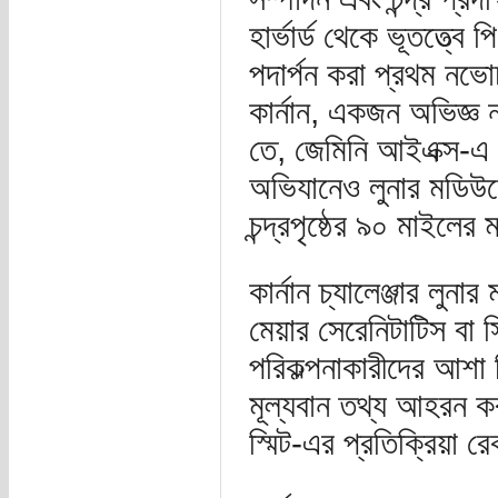
হার্ভার্ড থেকে ভূতত্ত্ব
পদার্পন করা প্রথম নভ
কার্নান, একজন অভিজ্ঞ
তে, জেমিনি আইএক্স-
অভিযানেও লুনার মডিউ
চন্দ্রপৃষ্ঠের ৯০ মাইলে
কার্নান চ্যালেঞ্জার ল
মেয়ার সেরেনিটাটিস বা স
পরিকল্পনাকারীদের আশা ছ
মূল্যবান তথ্য আহরন ক
স্মিট-এর প্রতিক্রিয়া র