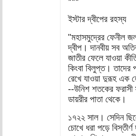
***
ইস্টার দ্বীপের রহস্য
"মহাসমুদ্রের ফেনীল জ
দ্বীপ। দানবীয় সব অতি
জাতীর ফেলে যাওয়া কীর
কিংবা বিলুপ্ত। তাদের 
রেখে যাওয়া দুরূহ এক হ
--উনিশ শতকের ফরাসী সম
ডায়রীর পাতা থেকে।
১৭২২ সাল। সেদিন ছিলো
চোখে ধরা পড়ে বিস্তীর্