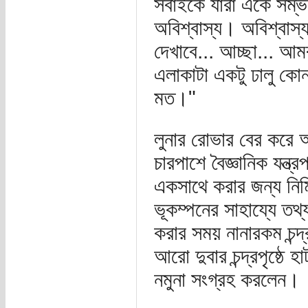
সবাইকে যারা একে সম্ভ
অবিশ্বাস্য। অবিশ্বাস্য
দেখাবে... আচ্ছা... আ
এলাকাটা একটু ঢালু কোন
মত।"
লুনার রোভার বের করে
চারপাশে বৈজ্ঞানিক যন্ত্
একসাথে করার জন্য নির্মি
ভূকম্পনের সাহায্যে তথ
করার সময় নানারকম চন্দ
আরো দুবার চন্দ্রপৃষ্ঠে হ
নমুনা সংগ্রহ করলেন।