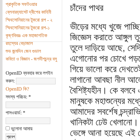
প্রাকৃতিক সফটওয়ার
চাঁদের পাথর
ব্লেনারহ্যাসেট দ্বীপের কাহিনী
স্মিথসোনিয়ানের টুকরো গল্প - ২
ভীড়ের মধ্যে খুজে পাচ্
স্মিথসোনিয়ানের টুকরো গল্প-১
জিজ্ঞেস করাতে আঙ্গুল 
কৃষ্ণবিবরঃ এক মহাজাগতিক
রহস্যের বেড়াজাল
তুলে দাড়িয়ে আছে, সে
শুভ জন্মদিন জেন গুডাল
এগোনোর পর চোখে পড়লো
কবিতা ও বিজ্ঞান - জগদীশচন্দ্র বসু
গিয়ে ভালো করে দেখতেই
OpenID ব্যবহার করে লগইন
লাগানো আবছা নীল আলোত
করুন:
বৈশিষ্ট্যহীন। কে বলব
OpenID কি?
সদস্য পরিচয়:
*
মানুষকে মহাশুন্যের মধ
আমাদের সবর্শেষ চন্দ্রাভ
পাসওয়ার্ড:
*
খানিকটা ঢেউ খেলানো। 
ভুলোনা আমায়
ভেঙ্গে আনা হয়েছে এই ছ