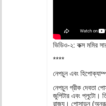
ভিডিও-২: কক্স মমির স
****
নেপচুন এবং হিপোক্যাম্
নেপচুন গ্রীক দেবতা প
জুপিটার এবং প্লুটো। ত
রাজ্য। পোসাডন (অনূরূপে