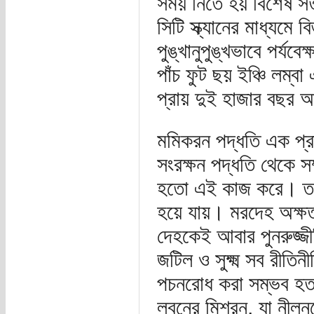
সময় নিতে হয় বিশেষ সতর
সিটি স্ক্যানের মাধ্যমে 
পুঙ্খানুপুঙ্খভাবে পর্যব
পাঁচ ফুট ছয় ইঞ্চি লম্
প্রায় দুই হাজার বছর
মমিকরন পদ্ধতি এক প্রা
সংরক্ষন পদ্ধতি থেকে সম
হতো এই কাজ করে। তবে খ
হয়ে যায়। মরদেহ অক্ষত
দেহকেই আবার পুনরুজ্জী
জটিল ও সুক্ষ্ম সব রীতি
পচনরোধ করা সম্ভব হত 
লবনের মিশ্রন, যা নীলন